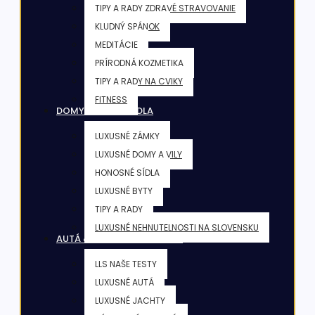
TIPY A RADY ZDRAVÉ STRAVOVANIE
KLUDNÝ SPÁNOK
MEDITÁCIE
PRÍRODNÁ KOZMETIKA
TIPY A RADY NA CVIKY
FITNESS
DOMY & VILY & SÍDLA
LUXUSNÉ ZÁMKY
LUXUSNÉ DOMY A VILY
HONOSNÉ SÍDLA
LUXUSNÉ BYTY
TIPY A RADY
LUXUSNÉ NEHNUTELNOSTI NA SLOVENSKU
AUTÁ & JACHTY & LIETADLÁ
LLS NAŠE TESTY
LUXUSNÉ AUTÁ
LUXUSNÉ JACHTY