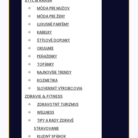
ŠTÝL & KRÁSA
MÓDA PRE MUŽOV
MÓDA PRE ŽENY
LUXUSNÉ PARFÉMY
KABELKY
ŠTÝLOVÉ DOPLNKY
OKULIARE
PEŇAŽENKY
TOPÁNKY
NAJNOVŠIE TRENDY
KOZMETIKA
SLOVENSKÝ VÝROBCOVIA
ZDRAVIE & FITNESS
ZDRAVOTNÝ TURIZMUS
WELLNESS
TIPY A RADY ZDRAVÉ
STRAVOVANIE
KLUDNÝ SPÁNOK