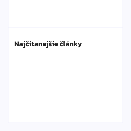
ktorý si vás získa aj napriek chybám
By
DaliKay
Najčítanejšie články
Čo je slow luxury a prečo mení spôsob, akým
cestujeme a oddychujeme?
By
DaliKay
Kto stojí za svetovými luxusnými značkami?
Vizionári, ktorí zmenili Gucci, Ferrari či Dior
By
DaliKay