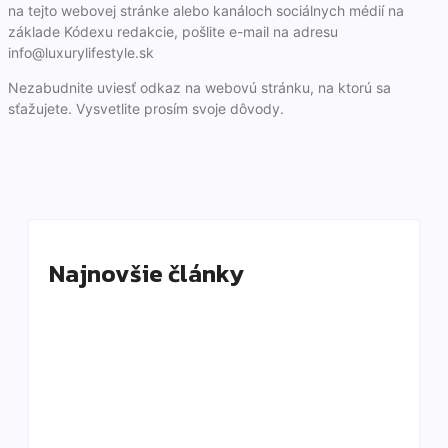
na tejto webovej stránke alebo kanáloch sociálnych médií na
základe Kódexu redakcie, pošlite e-mail na adresu
info@luxurylifestyle.sk
Nezabudnite uviesť odkaz na webovú stránku, na ktorú sa
sťažujete. Vysvetlite prosím svoje dôvody.
Najnovšie články
Old money nie je len béžová: Ako vyzerá
skutočný luxus bez loga
By
DaliKay
Solana Beach Mauritius: slow luxury pri oceáne,