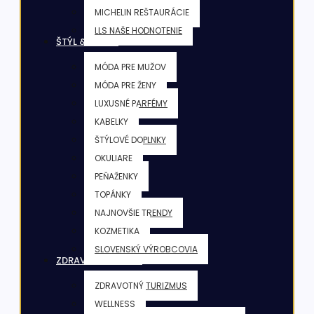
MICHELIN REŠTAURÁCIE
LLS NAŠE HODNOTENIE
ŠTÝL & KRÁSA
MÓDA PRE MUŽOV
MÓDA PRE ŽENY
LUXUSNÉ PARFÉMY
KABELKY
ŠTÝLOVÉ DOPLNKY
OKULIARE
PEŇAŽENKY
TOPÁNKY
NAJNOVŠIE TRENDY
KOZMETIKA
SLOVENSKÝ VÝROBCOVIA
ZDRAVIE & FITNESS
ZDRAVOTNÝ TURIZMUS
WELLNESS