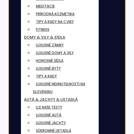
MEDITÁCIE
PRÍRODNÁ KOZMETIKA
TIPY A RADY NA CVIKY
FITNESS
DOMY & VILY & SÍDLA
LUXUSNÉ ZÁMKY
LUXUSNÉ DOMY A VILY
HONOSNÉ SÍDLA
LUXUSNÉ BYTY
TIPY A RADY
LUXUSNÉ NEHNUTELNOSTI NA
SLOVENSKU
AUTÁ & JACHTY & LIETADLÁ
LLS NAŠE TESTY
LUXUSNÉ AUTÁ
LUXUSNÉ JACHTY
SÚKROMNÉ LIETADLÁ