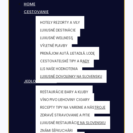
HOME
CESTOVANIE
HOTELY REZORTY A VILY
LUXUSNÉ DESTINÁCIE
LUXUSNÉ WELLNESS
VÝLETNÉ PLAVBY
PRENÁJOM AUTÁ, LIETADLÁ, LODE
CESTOVATELSKÉ TIPY A RADY
LLS NAŠE HODNOTENIA
LUXUSNÉ DOVOLENKY NA SLOVENSKU
JEDLO & NÁPOJE
REŠTAURÁCIE BARY A KLUBY
VÍNO PIVO LIEHOVINY CIGARY
RECEPTY TIPY NA VARENIE A NÁSTROJE
ZDRAVÉ STRAVOVANIE A PITIE
LUXUSNÉ REŠTAURÁCIE NA SLOVENSKU
ZNÁMI ŠÉFKUCHÁRI