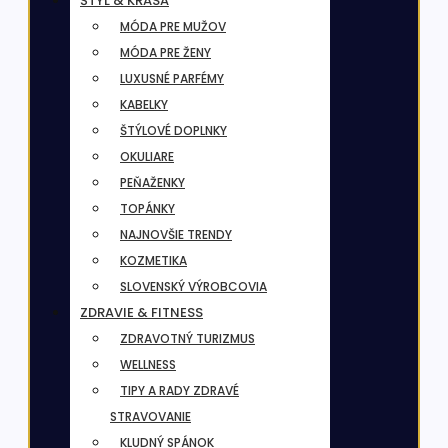
ŠTÝL & KRÁSA
MÓDA PRE MUŽOV
MÓDA PRE ŽENY
LUXUSNÉ PARFÉMY
KABELKY
ŠTÝLOVÉ DOPLNKY
OKULIARE
PEŇAŽENKY
TOPÁNKY
NAJNOVŠIE TRENDY
KOZMETIKA
SLOVENSKÝ VÝROBCOVIA
ZDRAVIE & FITNESS
ZDRAVOTNÝ TURIZMUS
WELLNESS
TIPY A RADY ZDRAVÉ
STRAVOVANIE
KLUDNÝ SPÁNOK