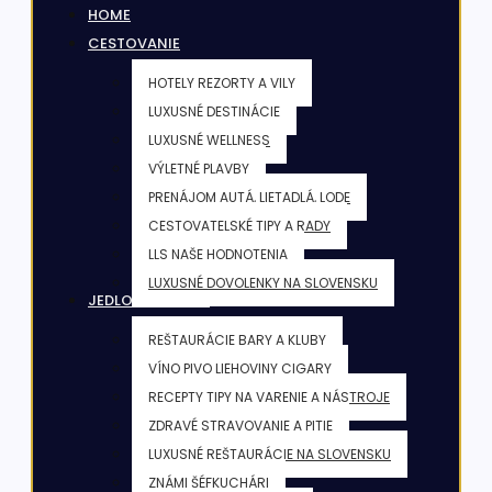
HOME
CESTOVANIE
HOTELY REZORTY A VILY
LUXUSNÉ DESTINÁCIE
LUXUSNÉ WELLNESS
VÝLETNÉ PLAVBY
PRENÁJOM AUTÁ, LIETADLÁ, LODE
CESTOVATELSKÉ TIPY A RADY
LLS NAŠE HODNOTENIA
LUXUSNÉ DOVOLENKY NA SLOVENSKU
JEDLO & NÁPOJE
REŠTAURÁCIE BARY A KLUBY
VÍNO PIVO LIEHOVINY CIGARY
RECEPTY TIPY NA VARENIE A NÁSTROJE
ZDRAVÉ STRAVOVANIE A PITIE
LUXUSNÉ REŠTAURÁCIE NA SLOVENSKU
ZNÁMI ŠÉFKUCHÁRI