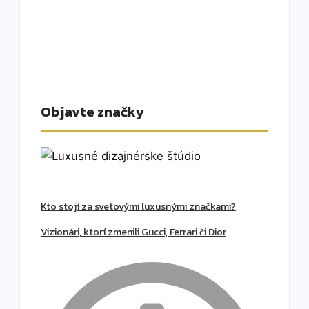
Objavte značky
Kto stojí za svetovými luxusnými značkami?
Vizionári, ktorí zmenili Gucci, Ferrari či Dior