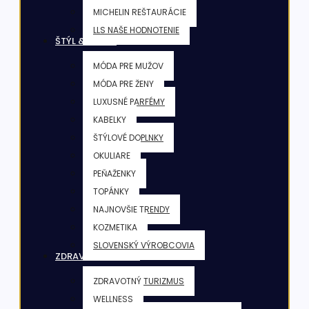
MICHELIN REŠTAURÁCIE
LLS NAŠE HODNOTENIE
ŠTÝL & KRÁSA
MÓDA PRE MUŽOV
MÓDA PRE ŽENY
LUXUSNÉ PARFÉMY
KABELKY
ŠTÝLOVÉ DOPLNKY
OKULIARE
PEŇAŽENKY
TOPÁNKY
NAJNOVŠIE TRENDY
KOZMETIKA
SLOVENSKÝ VÝROBCOVIA
ZDRAVIE & FITNESS
ZDRAVOTNÝ TURIZMUS
WELLNESS