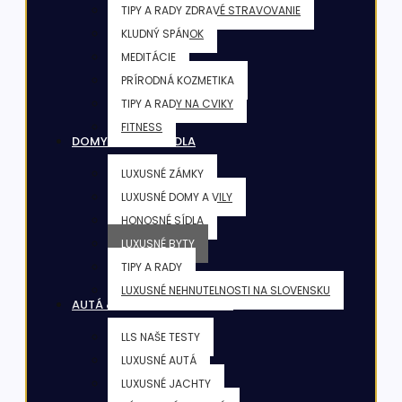
TIPY A RADY ZDRAVÉ STRAVOVANIE
KLUDNÝ SPÁNOK
MEDITÁCIE
PRÍRODNÁ KOZMETIKA
TIPY A RADY NA CVIKY
FITNESS
DOMY & VILY & SÍDLA
LUXUSNÉ ZÁMKY
LUXUSNÉ DOMY A VILY
HONOSNÉ SÍDLA
LUXUSNÉ BYTY
TIPY A RADY
LUXUSNÉ NEHNUTELNOSTI NA SLOVENSKU
AUTÁ & JACHTY & LIETADLÁ
LLS NAŠE TESTY
LUXUSNÉ AUTÁ
LUXUSNÉ JACHTY