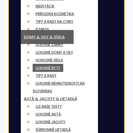
MEDITÁCIE
PRÍRODNÁ KOZMETIKA
TIPY A RADY NA CVIKY
FITNESS
DOMY & VILY & SÍDLA
LUXUSNÉ ZÁMKY
LUXUSNÉ DOMY A VILY
HONOSNÉ SÍDLA
LUXUSNÉ BYTY
TIPY A RADY
LUXUSNÉ NEHNUTELNOSTI NA
SLOVENSKU
AUTÁ & JACHTY & LIETADLÁ
LLS NAŠE TESTY
LUXUSNÉ AUTÁ
LUXUSNÉ JACHTY
SÚKROMNÉ LIETADLÁ