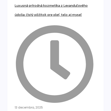
Luxusná prírodná kozmetika z Levanduľového
údolia: čistý pôžitok pre pleť, telo aj myseľ
13 decembra, 2025