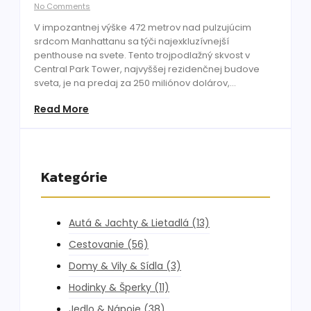
No Comments
V impozantnej výške 472 metrov nad pulzujúcim
srdcom Manhattanu sa týči najexkluzívnejší
penthouse na svete. Tento trojpodlažný skvost v
Central Park Tower, najvyššej rezidenčnej budove
sveta, je na predaj za 250 miliónov dolárov,...
Read More
Kategórie
Autá & Jachty & Lietadlá
(13)
Cestovanie
(56)
Domy & Vily & Sídla
(3)
Hodinky & Šperky
(11)
Jedlo & Nápoje
(38)