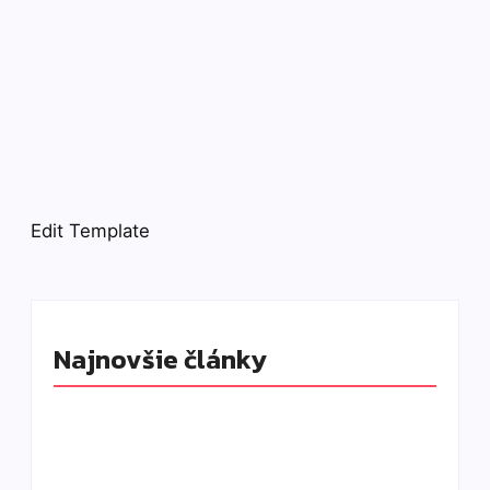
Edit Template
Najnovšie články
Old money nie je len béžová: Ako vyzerá
skutočný luxus bez loga