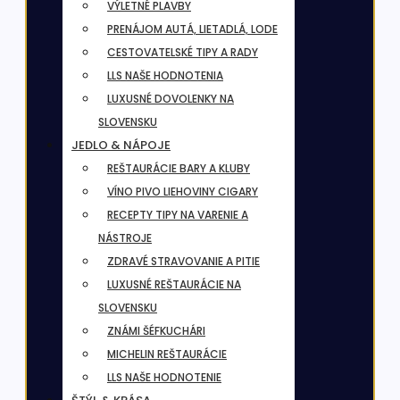
VÝLETNÉ PLAVBY
PRENÁJOM AUTÁ, LIETADLÁ, LODE
CESTOVATELSKÉ TIPY A RADY
LLS NAŠE HODNOTENIA
LUXUSNÉ DOVOLENKY NA
SLOVENSKU
JEDLO & NÁPOJE
REŠTAURÁCIE BARY A KLUBY
VÍNO PIVO LIEHOVINY CIGARY
RECEPTY TIPY NA VARENIE A
NÁSTROJE
ZDRAVÉ STRAVOVANIE A PITIE
LUXUSNÉ REŠTAURÁCIE NA
SLOVENSKU
ZNÁMI ŠÉFKUCHÁRI
MICHELIN REŠTAURÁCIE
LLS NAŠE HODNOTENIE