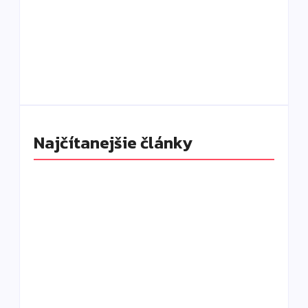
By
DaliKay
Solana Beach Mauritius: slow luxury pri oceáne,
ktorý si vás získa aj napriek chybám
By
DaliKay
Najčítanejšie články
Čo je slow luxury a prečo mení spôsob, akým
cestujeme a oddychujeme?
By
DaliKay
Kto stojí za svetovými luxusnými značkami?
Vizionári, ktorí zmenili Gucci, Ferrari či Dior
By
DaliKay