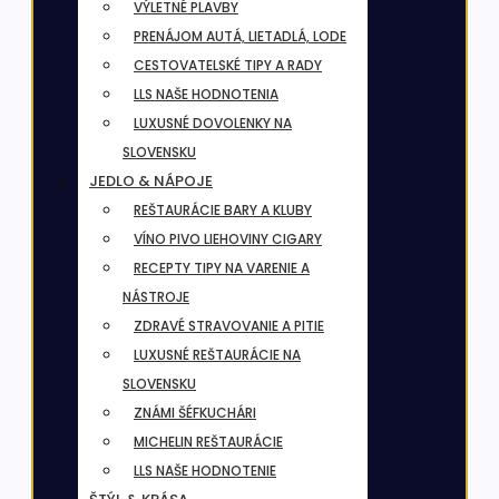
VÝLETNÉ PLAVBY
PRENÁJOM AUTÁ, LIETADLÁ, LODE
CESTOVATELSKÉ TIPY A RADY
LLS NAŠE HODNOTENIA
LUXUSNÉ DOVOLENKY NA
SLOVENSKU
JEDLO & NÁPOJE
REŠTAURÁCIE BARY A KLUBY
VÍNO PIVO LIEHOVINY CIGARY
RECEPTY TIPY NA VARENIE A
NÁSTROJE
ZDRAVÉ STRAVOVANIE A PITIE
LUXUSNÉ REŠTAURÁCIE NA
SLOVENSKU
ZNÁMI ŠÉFKUCHÁRI
MICHELIN REŠTAURÁCIE
LLS NAŠE HODNOTENIE