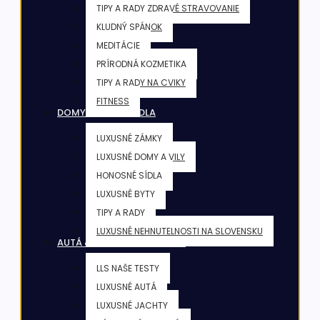
TIPY A RADY ZDRAVÉ STRAVOVANIE
KLUDNÝ SPÁNOK
MEDITÁCIE
PRÍRODNÁ KOZMETIKA
TIPY A RADY NA CVIKY
FITNESS
DOMY & VILY & SÍDLA
LUXUSNÉ ZÁMKY
LUXUSNÉ DOMY A VILY
HONOSNÉ SÍDLA
LUXUSNÉ BYTY
TIPY A RADY
LUXUSNÉ NEHNUTELNOSTI NA SLOVENSKU
AUTÁ & JACHTY & LIETADLÁ
LLS NAŠE TESTY
LUXUSNÉ AUTÁ
LUXUSNÉ JACHTY