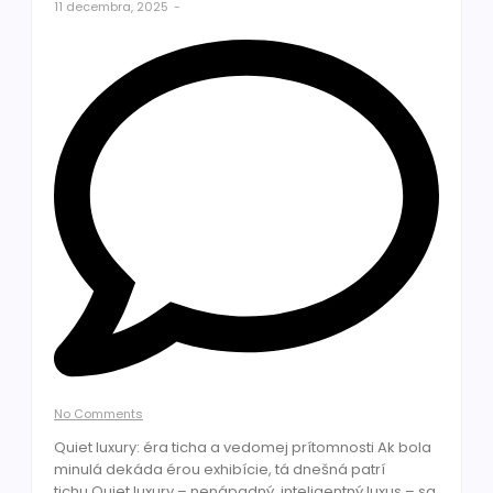
11 decembra, 2025
-
No Comments
Quiet luxury: éra ticha a vedomej prítomnosti Ak bola
minulá dekáda érou exhibície, tá dnešná patrí
tichu.Quiet luxury – nenápadný, inteligentný luxus – sa