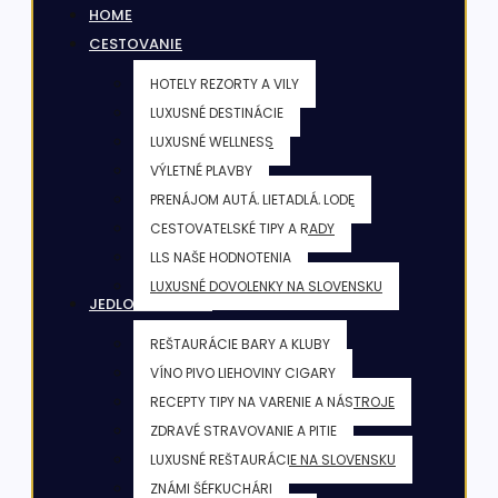
HOME
CESTOVANIE
HOTELY REZORTY A VILY
LUXUSNÉ DESTINÁCIE
LUXUSNÉ WELLNESS
VÝLETNÉ PLAVBY
PRENÁJOM AUTÁ, LIETADLÁ, LODE
CESTOVATELSKÉ TIPY A RADY
LLS NAŠE HODNOTENIA
LUXUSNÉ DOVOLENKY NA SLOVENSKU
JEDLO & NÁPOJE
REŠTAURÁCIE BARY A KLUBY
VÍNO PIVO LIEHOVINY CIGARY
RECEPTY TIPY NA VARENIE A NÁSTROJE
ZDRAVÉ STRAVOVANIE A PITIE
LUXUSNÉ REŠTAURÁCIE NA SLOVENSKU
ZNÁMI ŠÉFKUCHÁRI