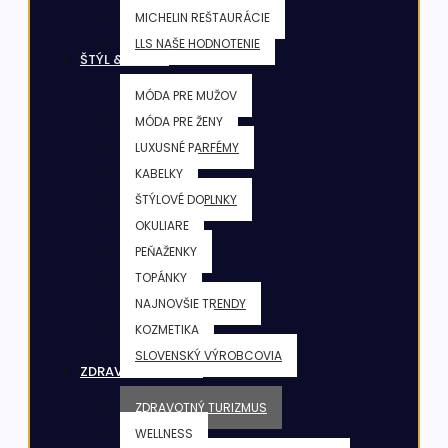
MICHELIN REŠTAURÁCIE
LLS NAŠE HODNOTENIE
ŠTÝL & KRÁSA
MÓDA PRE MUŽOV
MÓDA PRE ŽENY
LUXUSNÉ PARFÉMY
KABELKY
ŠTÝLOVÉ DOPLNKY
OKULIARE
PEŇAŽENKY
TOPÁNKY
NAJNOVŠIE TRENDY
KOZMETIKA
SLOVENSKÝ VÝROBCOVIA
ZDRAVIE & FITNESS
ZDRAVOTNÝ TURIZMUS
WELLNESS