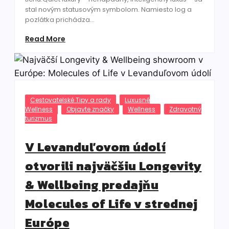
stal novým statusovým symbolom. Namiesto log a
pozlátka prichádza...
Read More
Cestovatelské Tipy a rady
Luxusné
Wellness
Objavte značky
Wellness
Zdravotný
turizmus
V Levanduľovom údolí
otvorili najväčšiu Longevity
& Wellbeing predajňu
Molecules of Life v strednej
Európe