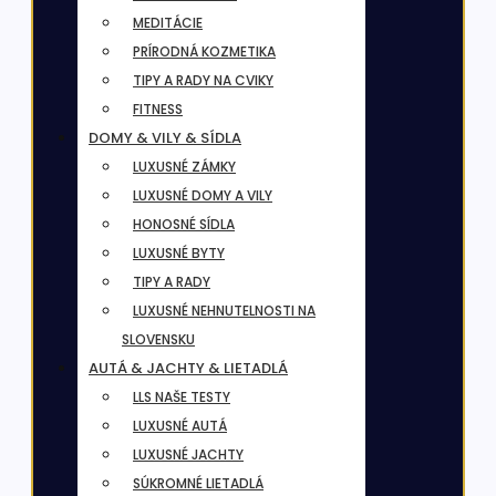
MEDITÁCIE
PRÍRODNÁ KOZMETIKA
TIPY A RADY NA CVIKY
FITNESS
DOMY & VILY & SÍDLA
LUXUSNÉ ZÁMKY
LUXUSNÉ DOMY A VILY
HONOSNÉ SÍDLA
LUXUSNÉ BYTY
TIPY A RADY
LUXUSNÉ NEHNUTELNOSTI NA
SLOVENSKU
AUTÁ & JACHTY & LIETADLÁ
LLS NAŠE TESTY
LUXUSNÉ AUTÁ
LUXUSNÉ JACHTY
SÚKROMNÉ LIETADLÁ