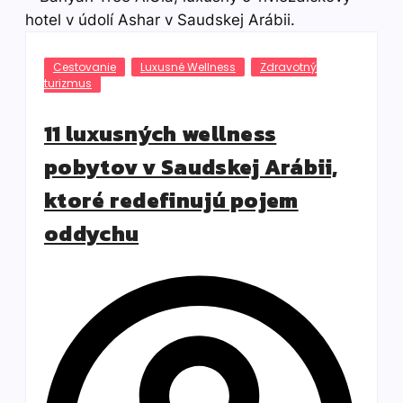
Cestovanie
Luxusné Wellness
Zdravotný
turizmus
11 luxusných wellness
pobytov v Saudskej Arábii,
ktoré redefinujú pojem
oddychu