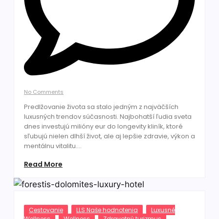
No Comments
Predlžovanie života sa stalo jedným z najväčších
luxusných trendov súčasnosti. Najbohatší ľudia sveta
dnes investujú milióny eur do longevity kliník, ktoré
sľubujú nielen dlhší život, ale aj lepšie zdravie, výkon a
mentálnu vitalitu....
Read More
Cestovanie
LLS Naše hodnotenia
Luxusné
Wellness
Wellness
Zdravotný turizmus