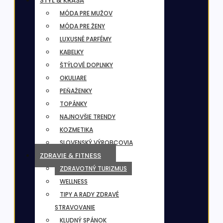
ŠTÝL & KRÁSA
MÓDA PRE MUŽOV
MÓDA PRE ŽENY
LUXUSNÉ PARFÉMY
KABELKY
ŠTÝLOVÉ DOPLNKY
OKULIARE
PEŇAŽENKY
TOPÁNKY
NAJNOVŠIE TRENDY
KOZMETIKA
SLOVENSKÝ VÝROBCOVIA
ZDRAVIE & FITNESS
ZDRAVOTNÝ TURIZMUS
WELLNESS
TIPY A RADY ZDRAVÉ
STRAVOVANIE
KLUDNÝ SPÁNOK