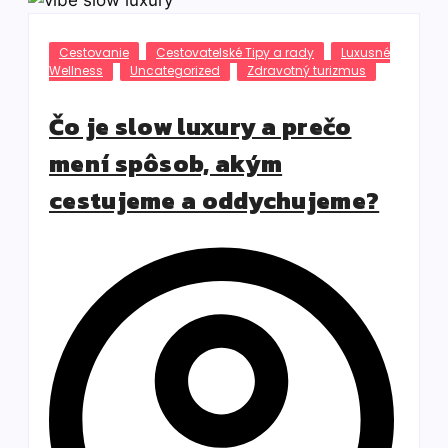
Cestovanie
Cestovatelské Tipy a rady
Luxusné
Wellness
Uncategorized
Zdravotný turizmus
Čo je slow luxury a prečo
mení spôsob, akým
cestujeme a oddychujeme?