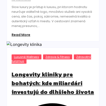
Slow luxury je prístup k luxusu, pri ktorom hodnotu
neurčuje viditeľné logo, množstvo služieb ani vysoká
cena, ale čas, pokoj, súkromie, remeselná kvalita a
autentický vzťah k miestu. V cestovaní znamená
menej presunov,...
Read More
Luxusné Wellness
Zdravie & Fitness
Zdravotný
turizmus
Longevity kliniky pre
bohatých: kde miliardári
investujú do dlhšieho života