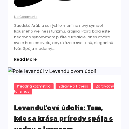
No Comments
Saudská Arábia sa rýchlo mení na nový symbol
luxusného wellness turizmu. Krajina, ktorá bola ešte
nedávno synonymom púšte a tradície, dnes otvára
svoje hranice svetu, aby ukázala svoju inú, elegantnú
tvár. Spája moderný...
Read More
Prírodná kozmetika
Zdravie & Fitness
Zdravotný
turizmus
Levanduľové údolie: Tam,
kde sa krása prírody spája s
vedou a luxusom