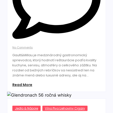
No Comments
Gault&Millau je medzinárodný gastronomický
sprievodca, ktorý hodnotí reštaurácie podľa kvality
kuchyne, servisu, atmosféry a celkového zážitku. Na
rozdiel od bežných rebríčkov sa nesústredí len na
známe mená alebo luxusné adresy, ale aj na...
Read More
Jedlo & Nápoje
Víno Pivo Liehoviny Cigary