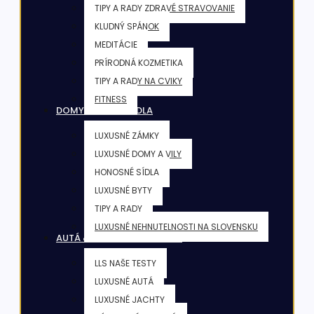
TIPY A RADY ZDRAVÉ STRAVOVANIE
KLUDNÝ SPÁNOK
MEDITÁCIE
PRÍRODNÁ KOZMETIKA
TIPY A RADY NA CVIKY
FITNESS
DOMY & VILY & SÍDLA
LUXUSNÉ ZÁMKY
LUXUSNÉ DOMY A VILY
HONOSNÉ SÍDLA
LUXUSNÉ BYTY
TIPY A RADY
LUXUSNÉ NEHNUTELNOSTI NA SLOVENSKU
AUTÁ & JACHTY & LIETADLÁ
LLS NAŠE TESTY
LUXUSNÉ AUTÁ
LUXUSNÉ JACHTY