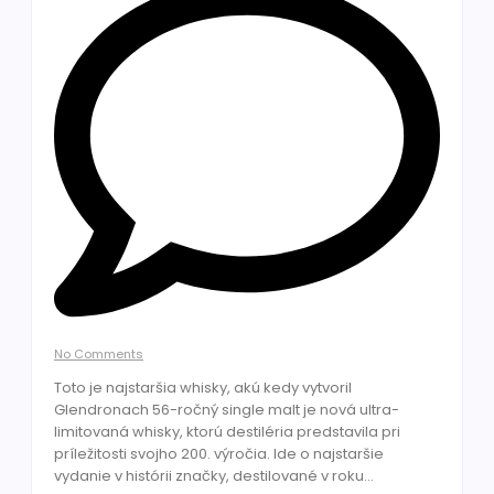
No Comments
Toto je najstaršia whisky, akú kedy vytvoril
Glendronach 56-ročný single malt je nová ultra-
limitovaná whisky, ktorú destiléria predstavila pri
príležitosti svojho 200. výročia. Ide o najstaršie
vydanie v histórii značky, destilované v roku...