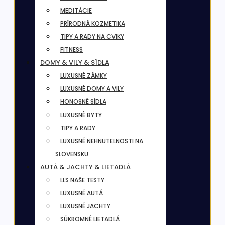
MEDITÁCIE
PRÍRODNÁ KOZMETIKA
TIPY A RADY NA CVIKY
FITNESS
DOMY & VILY & SÍDLA
LUXUSNÉ ZÁMKY
LUXUSNÉ DOMY A VILY
HONOSNÉ SÍDLA
LUXUSNÉ BYTY
TIPY A RADY
LUXUSNÉ NEHNUTELNOSTI NA
SLOVENSKU
AUTÁ & JACHTY & LIETADLÁ
LLS NAŠE TESTY
LUXUSNÉ AUTÁ
LUXUSNÉ JACHTY
SÚKROMNÉ LIETADLÁ