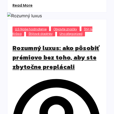
Read More
LLS Naše hodnotenie
Objavte značky
Štýl &
Krása
Štýlové doplnky
Uncategorized
Rozumný luxus: ako pôsobiť
prémiovo bez toho, aby ste
zbytočne preplácali