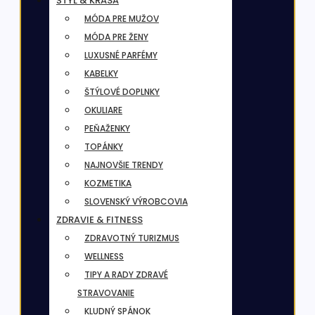
ŠTÝL & KRÁSA
MÓDA PRE MUŽOV
MÓDA PRE ŽENY
LUXUSNÉ PARFÉMY
KABELKY
ŠTÝLOVÉ DOPLNKY
OKULIARE
PEŇAŽENKY
TOPÁNKY
NAJNOVŠIE TRENDY
KOZMETIKA
SLOVENSKÝ VÝROBCOVIA
ZDRAVIE & FITNESS
ZDRAVOTNÝ TURIZMUS
WELLNESS
TIPY A RADY ZDRAVÉ
STRAVOVANIE
KLUDNÝ SPÁNOK