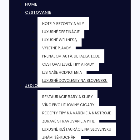
HOME
CESTOVANIE
HOTELY REZORTY A VILY
LUXUSNÉ DESTINÁCIE
LUXUSNÉ WELLNESS
VÝLETNÉ PLAVBY
PRENÁJOM AUTÁ, LIETADLÁ, LODE
CESTOVATELSKÉ TIPY A RADY
LLS NAŠE HODNOTENIA
LUXUSNÉ DOVOLENKY NA SLOVENSKU
JEDLO & NÁPOJE
REŠTAURÁCIE BARY A KLUBY
VÍNO PIVO LIEHOVINY CIGARY
RECEPTY TIPY NA VARENIE A NÁSTROJE
ZDRAVÉ STRAVOVANIE A PITIE
LUXUSNÉ REŠTAURÁCIE NA SLOVENSKU
ZNÁMI ŠÉFKUCHÁRI