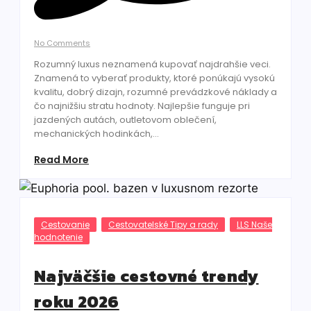
No Comments
Rozumný luxus neznamená kupovať najdrahšie veci.
Znamená to vyberať produkty, ktoré ponúkajú vysokú
kvalitu, dobrý dizajn, rozumné prevádzkové náklady a
čo najnižšiu stratu hodnoty. Najlepšie funguje pri
jazdených autách, outletovom oblečení,
mechanických hodinkách,...
Read More
Cestovanie
Cestovatelské Tipy a rady
LLS Naše
hodnotenie
Najväčšie cestovné trendy
roku 2026