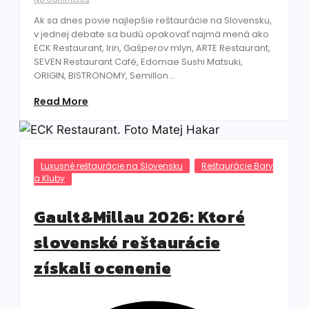
Ak sa dnes povie najlepšie reštaurácie na Slovensku,
v jednej debate sa budú opakovať najmä mená ako
ECK Restaurant, Irin, Gašperov mlyn, ARTE Restaurant,
SEVEN Restaurant Café, Edomae Sushi Matsuki,
ORIGIN, BISTRONOMY, Semillon...
Read More
Luxusné reštaurácie na Slovensku
Reštaurácie Bary
a Kluby
Gault&Millau 2026: Ktoré
slovenské reštaurácie
získali ocenenie