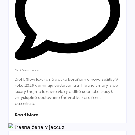
No Comments
Diel 1: Slow luxury, návrat ku koreňom a nové zážitky V
roku 2026 dominujú cestovaniu tri hlavné smery: slow
luxury (najmä luxusné vlaky a dlhé scenické trasy),
zmysluplné cestovanie (návrat ku koreňom,
autenticita,...
Read More