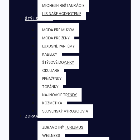
MICHELIN REŠTAURÁCIE
LLS NAŠE HODNOTENIE
ŠTÝL & KRÁSA
MÓDA PRE MUŽOV
MÓDA PRE ŽENY
LUXUSNÉ PARFÉMY
KABELKY
ŠTÝLOVÉ DOPLNKY
OKULIARE
PEŇAŽENKY
TOPÁNKY
NAJNOVŠIE TRENDY
KOZMETIKA
SLOVENSKÝ VÝROBCOVIA
ZDRAVIE & FITNESS
ZDRAVOTNÝ TURIZMUS
WELLNESS