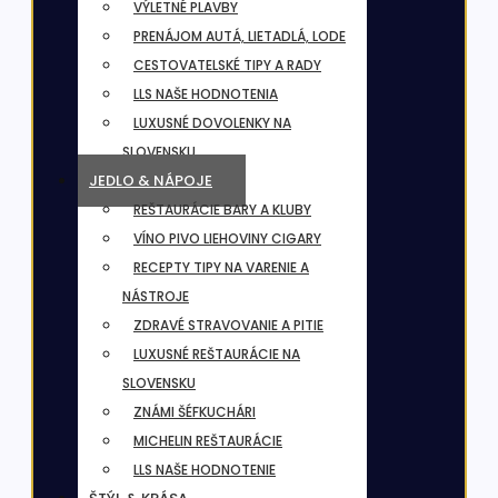
VÝLETNÉ PLAVBY
PRENÁJOM AUTÁ, LIETADLÁ, LODE
CESTOVATELSKÉ TIPY A RADY
LLS NAŠE HODNOTENIA
LUXUSNÉ DOVOLENKY NA
SLOVENSKU
JEDLO & NÁPOJE
REŠTAURÁCIE BARY A KLUBY
VÍNO PIVO LIEHOVINY CIGARY
RECEPTY TIPY NA VARENIE A
NÁSTROJE
ZDRAVÉ STRAVOVANIE A PITIE
LUXUSNÉ REŠTAURÁCIE NA
SLOVENSKU
ZNÁMI ŠÉFKUCHÁRI
MICHELIN REŠTAURÁCIE
LLS NAŠE HODNOTENIE