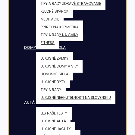
TIPY A RADY ZDRAVÉ STRAVOVANIE
KLUDNÝ SPÁNOK
MEDITÁCIE
PRÍRODNÁ KOZMETIKA
TIPY A RADY NA CVIKY
FITNESS
DOMY & VILY & SÍDLA
LUXUSNÉ ZÁMKY
LUXUSNÉ DOMY A VILY
HONOSNÉ SÍDLA
LUXUSNÉ BYTY
TIPY A RADY
LUXUSNÉ NEHNUTELNOSTI NA SLOVENSKU
AUTÁ & JACHTY & LIETADLÁ
LLS NAŠE TESTY
LUXUSNÉ AUTÁ
LUXUSNÉ JACHTY