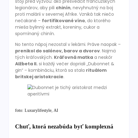
stojí pred výzvou: ako presvedčiť francúzskych
legionárov, aby pili
chinín
, nevyhnutný na boj
proti malárii v severnej Afrike. Vzniká tak niečo
nečakané –
fortifikované víno
, do ktorého
mieša bylinný extrakt, koreniny, cukor a
spomínaný chinín.
No tento nápoj nezostal v lekárni. Práve naopak –
prenikol do salónov, barov a dvorov
. Najmä
tých kráľovských.
Kráľovná matka
a neskôr
Alžbeta II.
si každý večer dopriali „Dubonnet &
gin“ – kombináciu, ktorá sa stala
rituálom
britskej aristokracie
.
foto: Luxurylifestyle, AI
Chuť, ktorá nezabúda byť komplexná