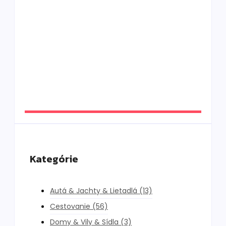
skutočný luxus bez loga
By
DaliKay
Solana Beach Mauritius: slow luxury pri
oceáne, ktorý si vás získa aj napriek chybám
By
DaliKay
Kategórie
Autá & Jachty & Lietadlá
(13)
Cestovanie
(56)
Domy & Vily & Sídla
(3)