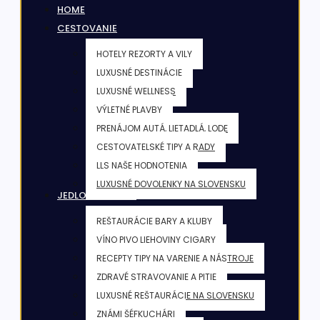
HOME
CESTOVANIE
HOTELY REZORTY A VILY
LUXUSNÉ DESTINÁCIE
LUXUSNÉ WELLNESS
VÝLETNÉ PLAVBY
PRENÁJOM AUTÁ, LIETADLÁ, LODE
CESTOVATELSKÉ TIPY A RADY
LLS NAŠE HODNOTENIA
LUXUSNÉ DOVOLENKY NA SLOVENSKU
JEDLO & NÁPOJE
REŠTAURÁCIE BARY A KLUBY
VÍNO PIVO LIEHOVINY CIGARY
RECEPTY TIPY NA VARENIE A NÁSTROJE
ZDRAVÉ STRAVOVANIE A PITIE
LUXUSNÉ REŠTAURÁCIE NA SLOVENSKU
ZNÁMI ŠÉFKUCHÁRI