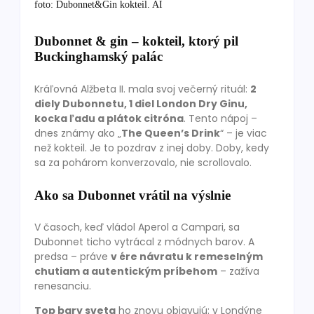
foto: Dubonnet&Gin kokteil. AI
Dubonnet & gin – kokteil, ktorý pil
Buckinghamský palác
Kráľovná Alžbeta II. mala svoj večerný rituál:
2
diely Dubonnetu, 1 diel London Dry Ginu,
kocka ľadu a plátok citróna
. Tento nápoj –
dnes známy ako „
The Queen’s Drink
“ – je viac
než kokteil. Je to pozdrav z inej doby. Doby, kedy
sa za pohárom konverzovalo, nie scrollovalo.
Ako sa Dubonnet vrátil na výslnie
V časoch, keď vládol Aperol a Campari, sa
Dubonnet ticho vytrácal z módnych barov. A
predsa – práve
v ére návratu k remeselným
chutiam a autentickým príbehom
– zažíva
renesanciu.
Top bary sveta
ho znovu objavujú: v Londýne