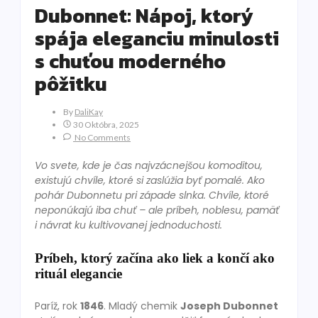
Dubonnet: Nápoj, ktorý
spája eleganciu minulosti
s chuťou moderného
pôžitku
By
DaliKay
30 Októbra, 2025
No Comments
Vo svete, kde je čas najvzácnejšou komoditou,
existujú chvíle, ktoré si zaslúžia byť pomalé. Ako
pohár Dubonnetu pri západe slnka. Chvíle, ktoré
neponúkajú iba chuť – ale príbeh, noblesu, pamäť
i návrat ku kultivovanej jednoduchosti.
Príbeh, ktorý začína ako liek a končí ako
rituál elegancie
Paríž, rok
1846
. Mladý chemik
Joseph Dubonnet