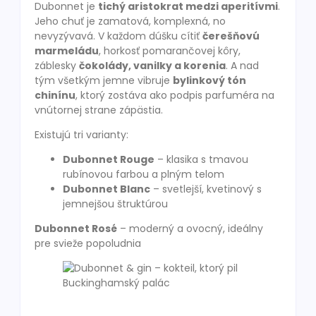
Dubonnet je
tichý aristokrat medzi aperitívmi
.
Jeho chuť je zamatová, komplexná, no
nevyzývavá. V každom dúšku cítiť
čerešňovú
marmeládu
, horkosť pomarančovej kôry,
záblesky
čokolády, vanilky a korenia
. A nad
tým všetkým jemne vibruje
bylinkový tón
chinínu
, ktorý zostáva ako podpis parfuméra na
vnútornej strane zápästia.
Existujú tri varianty:
Dubonnet Rouge
– klasika s tmavou
rubínovou farbou a plným telom
Dubonnet Blanc
– svetlejší, kvetinový s
jemnejšou štruktúrou
Dubonnet Rosé
– moderný a ovocný, ideálny
pre svieže popoludnia