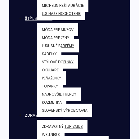
MICHELIN REŠTAURÁCIE
LLS NAŠE HODNOTENIE
ŠTÝL & KRÁSA
MÓDA PRE MUŽOV
MÓDA PRE ŽENY
LUXUSNÉ PARFÉMY
KABELKY
ŠTÝLOVÉ DOPLNKY
OKULIARE
PEŇAŽENKY
TOPÁNKY
NAJNOVŠIE TRENDY
KOZMETIKA
SLOVENSKÝ VÝROBCOVIA
ZDRAVIE & FITNESS
ZDRAVOTNÝ TURIZMUS
WELLNESS