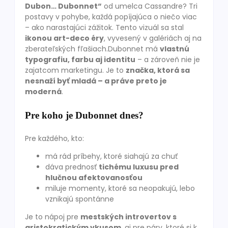
Dubon… Dubonnet“
od umelca Cassandre? Tri
postavy v pohybe, každá popíjajúca o niečo viac
– ako narastajúci zážitok. Tento vizuál sa stal
ikonou art-deco éry
, vyvesený v galériách aj na
zberateľských fľašiach.Dubonnet má
vlastnú
typografiu, farbu aj identitu
– a zároveň nie je
zajatcom marketingu. Je to
značka, ktorá sa
nesnaží byť mladá – a práve preto je
moderná
.
Pre koho je Dubonnet dnes?
Pre každého, kto:
má rád príbehy, ktoré siahajú za chuť
dáva prednosť
tichému luxusu pred
hlučnou afektovanosťou
miluje momenty, ktoré sa neopakujú, lebo
vznikajú spontánne
Je to nápoj pre
mestských introvertov s
aristokratickým vkusom
, aj pre páry, ktoré si k