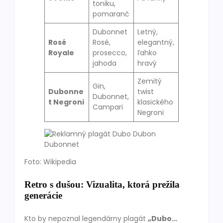
toniku,
pomaranč
Dubonnet
Letný,
Rosé
Rosé,
elegantný,
Royale
prosecco,
ľahko
jahoda
hravý
Zemitý
Gin,
Dubonne
twist
Dubonnet,
t Negroni
klasického
Campari
Negroni
Foto: Wikipedia
Retro s dušou: Vizualita, ktorá prežila
generácie
Kto by nepoznal legendárny plagát
„Dubo…