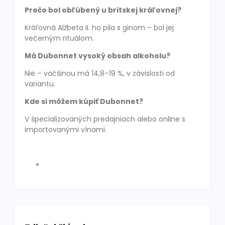
Prečo bol obľúbený u britskej kráľovnej?
Kráľovná Alžbeta II. ho pila s ginom – bol jej
večerným rituálom.
Má Dubonnet vysoký obsah alkoholu?
Nie – väčšinou má 14,8–19 %, v závislosti od
variantu.
Kde si môžem kúpiť Dubonnet?
V špecializovaných predajniach alebo online s
importovanými vínami.