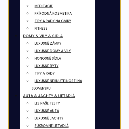
MEDITÁCIE
PRÍRODNÁ KOZMETIKA
TIPY A RADY NA CVIKY
FITNESS
DOMY & VILY & SÍDLA
LUXUSNÉ ZÁMKY
LUXUSNÉ DOMY A VILY
HONOSNÉ SÍDLA
LUXUSNÉ BYTY
TIPY A RADY
LUXUSNÉ NEHNUTELNOSTI NA
SLOVENSKU
AUTÁ & JACHTY & LIETADLÁ
LLS NAŠE TESTY
LUXUSNÉ AUTÁ
LUXUSNÉ JACHTY
SÚKROMNÉ LIETADLÁ