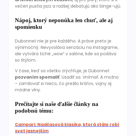
večeri pustia jazz a radšej debatujú ako binge-ujú.
Nápoj, ktorý neponúka len chuť, ale aj
spomienku
Dubonnet nie je pre každého. A práve preto je
výnimočný. Nevyvoláva senzáciu na Instagrame,
ale vytvára tiché „wow“ v salóne, kde sa podáva
so štýlom.
V čase, keď sa všetko zrýchľuje, je Dubonnet
pozvaním spomaliť
. Usadiť sa. Vnímať. A možno
– zamilovať si niečo, čo prežilo kráľov, vojny aj
módne vlny.
Prečítajte si naše ďalšie články na
podobnú tému:
Campari: Nadčasová klasika, ktorá stále robí
svet jasnejším