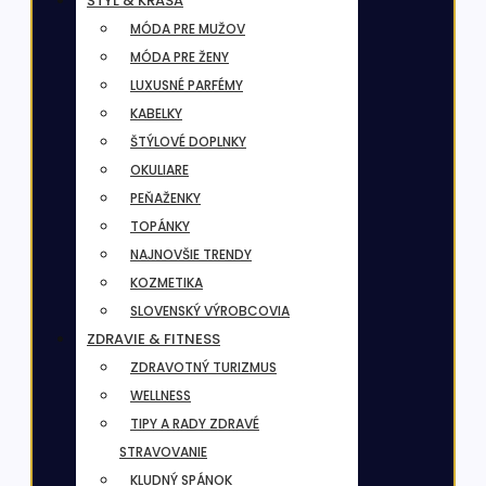
ŠTÝL & KRÁSA
MÓDA PRE MUŽOV
MÓDA PRE ŽENY
LUXUSNÉ PARFÉMY
KABELKY
ŠTÝLOVÉ DOPLNKY
OKULIARE
PEŇAŽENKY
TOPÁNKY
NAJNOVŠIE TRENDY
KOZMETIKA
SLOVENSKÝ VÝROBCOVIA
ZDRAVIE & FITNESS
ZDRAVOTNÝ TURIZMUS
WELLNESS
TIPY A RADY ZDRAVÉ
STRAVOVANIE
KLUDNÝ SPÁNOK