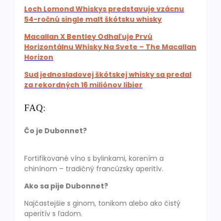
Loch Lomond Whiskys predstavuje vzácnu
54-ročnú single malt škótsku whisky
Macallan X Bentley Odhaľuje Prvú
Horizontálnu Whisky Na Svete – The Macallan
Horizon
Sud jednosladovej škótskej whisky sa predal
za rekordných 16 miliónov libier
FAQ:
Čo je Dubonnet?
Fortifikované víno s bylinkami, korením a
chinínom – tradičný francúzsky aperitív.
Ako sa pije Dubonnet?
Najčastejšie s ginom, tonikom alebo ako čistý
aperitív s ľadom.