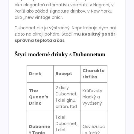
ako elegantnú alternatívu vermutu v Negroni, v
Paríži ako základ signature drinkov, v New Yorku
ako „new vintage chic“.
Dubonnet nie je výstredný. Nepotrebuje dym ani
zlato na okraji pohára. Stačí mu
kvalitný pohár,
správna teplota a čas
.
Štyri moderné drinky s Dubonnetom
Charakte
Drink
Recept
ristika
2 diely
The
Kráľovsky
Dubonnet,
Queen’s
hladký a
1 diel ginu,
Drink
vyvážený
citrón, ľad
1 diel
Dubonnet,
Dubonne
Osviežujúc
1 diel
t Tonic
i a ľahký