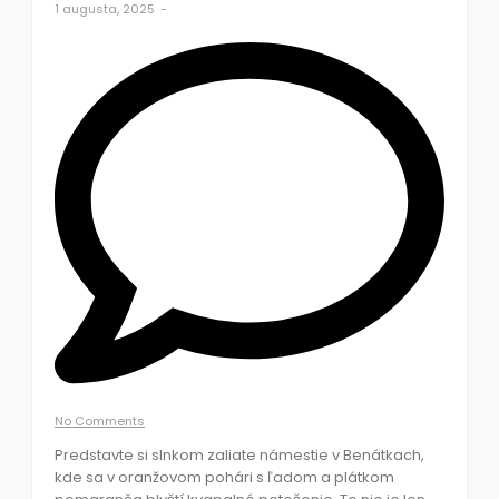
1 augusta, 2025
-
No Comments
Predstavte si slnkom zaliate námestie v Benátkach,
kde sa v oranžovom pohári s ľadom a plátkom