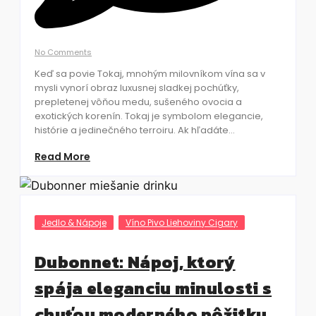
No Comments
Keď sa povie Tokaj, mnohým milovníkom vína sa v
mysli vynorí obraz luxusnej sladkej pochúťky,
prepletenej vôňou medu, sušeného ovocia a
exotických korenín. Tokaj je symbolom elegancie,
histórie a jedinečného terroiru. Ak hľadáte...
Read More
Jedlo & Nápoje
Víno Pivo Liehoviny Cigary
Dubonnet: Nápoj, ktorý
spája eleganciu minulosti s
chuťou moderného pôžitku