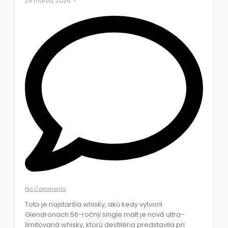
29 marca, 2026
-
No Comments
Toto je najstaršia whisky, akú kedy vytvoril
Glendronach 56-ročný single malt je nová ultra-
limitovaná whisky, ktorú destiléria predstavila pri