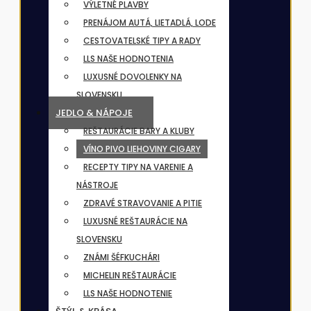
VÝLETNÉ PLAVBY
PRENÁJOM AUTÁ, LIETADLÁ, LODE
CESTOVATELSKÉ TIPY A RADY
LLS NAŠE HODNOTENIA
LUXUSNÉ DOVOLENKY NA
SLOVENSKU
JEDLO & NÁPOJE
REŠTAURÁCIE BARY A KLUBY
VÍNO PIVO LIEHOVINY CIGARY
RECEPTY TIPY NA VARENIE A
NÁSTROJE
ZDRAVÉ STRAVOVANIE A PITIE
LUXUSNÉ REŠTAURÁCIE NA
SLOVENSKU
ZNÁMI ŠÉFKUCHÁRI
MICHELIN REŠTAURÁCIE
LLS NAŠE HODNOTENIE