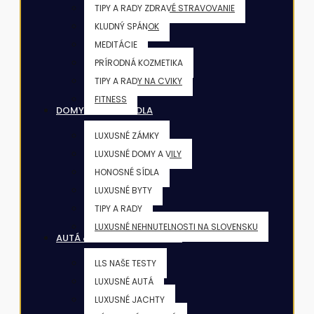
TIPY A RADY ZDRAVÉ STRAVOVANIE
KLUDNÝ SPÁNOK
MEDITÁCIE
PRÍRODNÁ KOZMETIKA
TIPY A RADY NA CVIKY
FITNESS
DOMY & VILY & SÍDLA
LUXUSNÉ ZÁMKY
LUXUSNÉ DOMY A VILY
HONOSNÉ SÍDLA
LUXUSNÉ BYTY
TIPY A RADY
LUXUSNÉ NEHNUTELNOSTI NA SLOVENSKU
AUTÁ & JACHTY & LIETADLÁ
LLS NAŠE TESTY
LUXUSNÉ AUTÁ
LUXUSNÉ JACHTY