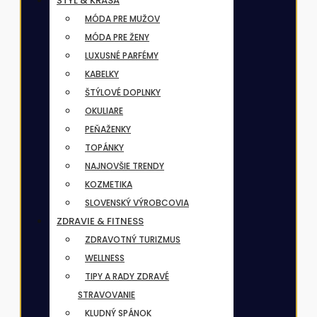
ŠTÝL & KRÁSA
MÓDA PRE MUŽOV
MÓDA PRE ŽENY
LUXUSNÉ PARFÉMY
KABELKY
ŠTÝLOVÉ DOPLNKY
OKULIARE
PEŇAŽENKY
TOPÁNKY
NAJNOVŠIE TRENDY
KOZMETIKA
SLOVENSKÝ VÝROBCOVIA
ZDRAVIE & FITNESS
ZDRAVOTNÝ TURIZMUS
WELLNESS
TIPY A RADY ZDRAVÉ
STRAVOVANIE
KLUDNÝ SPÁNOK