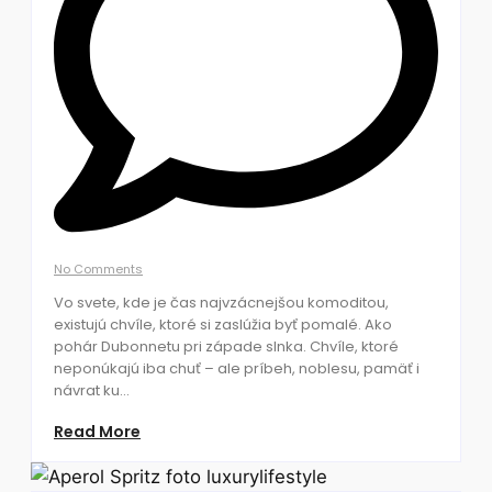
No Comments
Vo svete, kde je čas najvzácnejšou komoditou,
existujú chvíle, ktoré si zaslúžia byť pomalé. Ako
pohár Dubonnetu pri západe slnka. Chvíle, ktoré
neponúkajú iba chuť – ale príbeh, noblesu, pamäť i
návrat ku...
Read More