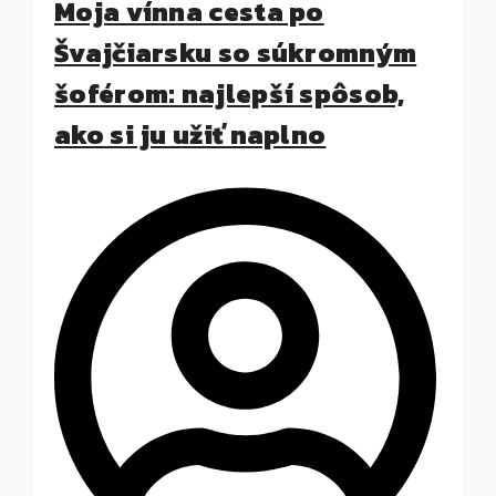
Moja vínna cesta po
Švajčiarsku so súkromným
šoférom: najlepší spôsob,
ako si ju užiť naplno