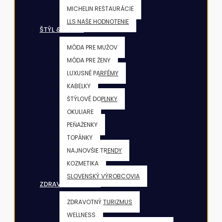
MICHELIN REŠTAURÁCIE
LLS NAŠE HODNOTENIE
ŠTÝL & KRÁSA
MÓDA PRE MUŽOV
MÓDA PRE ŽENY
LUXUSNÉ PARFÉMY
KABELKY
ŠTÝLOVÉ DOPLNKY
OKULIARE
PEŇAŽENKY
TOPÁNKY
NAJNOVŠIE TRENDY
KOZMETIKA
SLOVENSKÝ VÝROBCOVIA
ZDRAVIE & FITNESS
ZDRAVOTNÝ TURIZMUS
WELLNESS