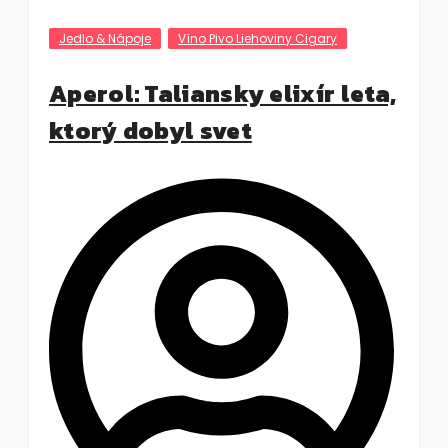
Jedlo & Nápoje
Víno Pivo Liehoviny Cigary
Aperol: Taliansky elixír leta,
ktorý dobyl svet