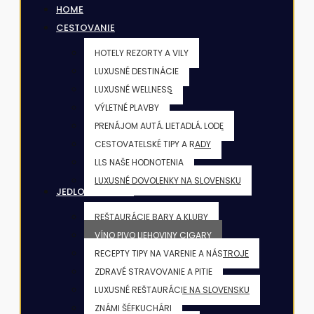
HOME
CESTOVANIE
HOTELY REZORTY A VILY
LUXUSNÉ DESTINÁCIE
LUXUSNÉ WELLNESS
VÝLETNÉ PLAVBY
PRENÁJOM AUTÁ, LIETADLÁ, LODE
CESTOVATELSKÉ TIPY A RADY
LLS NAŠE HODNOTENIA
LUXUSNÉ DOVOLENKY NA SLOVENSKU
JEDLO & NÁPOJE
REŠTAURÁCIE BARY A KLUBY
VÍNO PIVO LIEHOVINY CIGARY
RECEPTY TIPY NA VARENIE A NÁSTROJE
ZDRAVÉ STRAVOVANIE A PITIE
LUXUSNÉ REŠTAURÁCIE NA SLOVENSKU
ZNÁMI ŠÉFKUCHÁRI