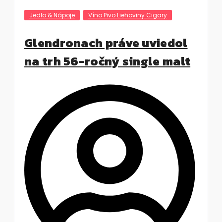
Jedlo & Nápoje
Víno Pivo Liehoviny Cigary
Glendronach práve uviedol
na trh 56-ročný single malt