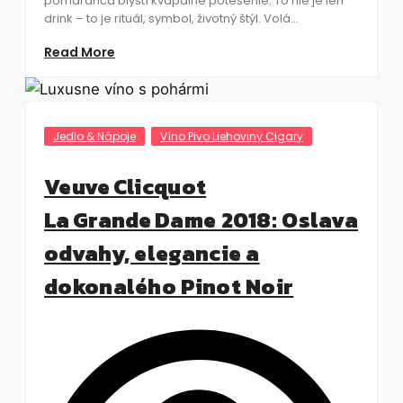
pomaranča blyští kvapalné potešenie. To nie je len
drink – to je rituál, symbol, životný štýl. Volá...
Read More
Jedlo & Nápoje
Víno Pivo Liehoviny Cigary
Veuve Clicquot
La Grande Dame 2018: Oslava
odvahy, elegancie a
dokonalého Pinot Noir