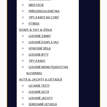
MEDITÁCIE
PRÍRODNÁ KOZMETIKA
TIPY A RADY NA CVIKY
FITNESS
DOMY & VILY & SÍDLA
LUXUSNÉ ZÁMKY
LUXUSNÉ DOMY A VILY
HONOSNÉ SÍDLA
LUXUSNÉ BYTY
TIPY A RADY
LUXUSNÉ NEHNUTELNOSTI NA
SLOVENSKU
AUTÁ & JACHTY & LIETADLÁ
LLS NAŠE TESTY
LUXUSNÉ AUTÁ
LUXUSNÉ JACHTY
SÚKROMNÉ LIETADLÁ