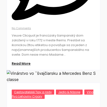
No Comments
Veuve Clicquot je francúzsky šampanský dom
založený v roku 1772 v meste Reims. Preslávil sa
ikonickou žltou etiketou a považuje sa za jeden z
najvýznamnejších producentov šampanského na
svete. Dom nesie meno Madame...
Read More
Cestovatelské Tipy a rady
Jedlo & Nápoje
Víno
Pivo Liehoviny Cigary