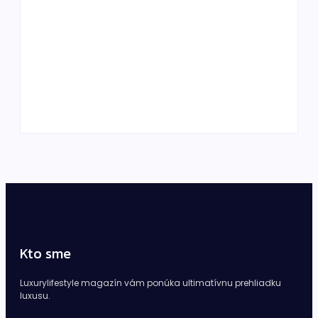
cestujeme a oddychujeme?
By
DaliKay
Kto stojí za svetovými luxusnými značkami?
Vizionári, ktorí zmenili Gucci, Ferrari či Dior
By
DaliKay
Kto sme
Luxurylifestyle magazín vám ponúka ultimatívnu prehliadku
luxusu.