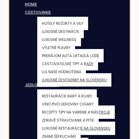
HOME
CESTOVANIE
HOTELY REZORTY A VILY
LUXUSNÉ DESTINÁCIE
LUXUSNÉ WELLNESS
VÝLETNÉ PLAVBY
PRENÁJOM AUTÁ, LIETADLÁ, LODE
CESTOVATELSKÉ TIPY A RADY
LLS NAŠE HODNOTENIA
LUXUSNÉ DOVOLENKY NA SLOVENSKU
JEDLO & NÁPOJE
REŠTAURÁCIE BARY A KLUBY
VÍNO PIVO LIEHOVINY CIGARY
RECEPTY TIPY NA VARENIE A NÁSTROJE
ZDRAVÉ STRAVOVANIE A PITIE
LUXUSNÉ REŠTAURÁCIE NA SLOVENSKU
ZNÁMI ŠÉFKUCHÁRI