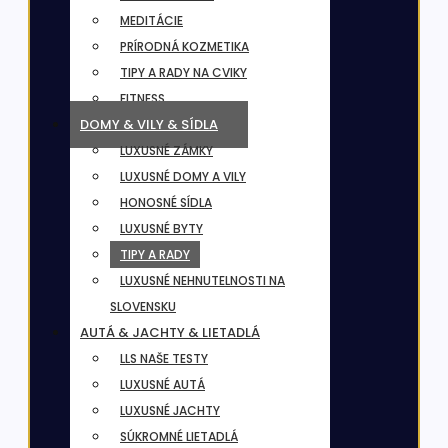
MEDITÁCIE
PRÍRODNÁ KOZMETIKA
TIPY A RADY NA CVIKY
FITNESS
DOMY & VILY & SÍDLA
LUXUSNÉ ZÁMKY
LUXUSNÉ DOMY A VILY
HONOSNÉ SÍDLA
LUXUSNÉ BYTY
TIPY A RADY
LUXUSNÉ NEHNUTELNOSTI NA
SLOVENSKU
AUTÁ & JACHTY & LIETADLÁ
LLS NAŠE TESTY
LUXUSNÉ AUTÁ
LUXUSNÉ JACHTY
SÚKROMNÉ LIETADLÁ