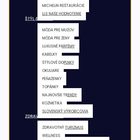
MICHELIN REŠTAURÁCIE
LLS NAŠE HODNOTENIE
ŠTÝL & KRÁSA
MÓDA PRE MUŽOV
MÓDA PRE ŽENY
LUXUSNÉ PARFÉMY
KABELKY
ŠTÝLOVÉ DOPLNKY
OKULIARE
PEŇAŽENKY
TOPÁNKY
NAJNOVŠIE TRENDY
KOZMETIKA
SLOVENSKÝ VÝROBCOVIA
ZDRAVIE & FITNESS
ZDRAVOTNÝ TURIZMUS
WELLNESS