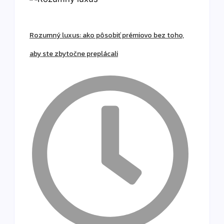
Rozumný luxus: ako pôsobiť prémiovo bez toho,
aby ste zbytočne preplácali