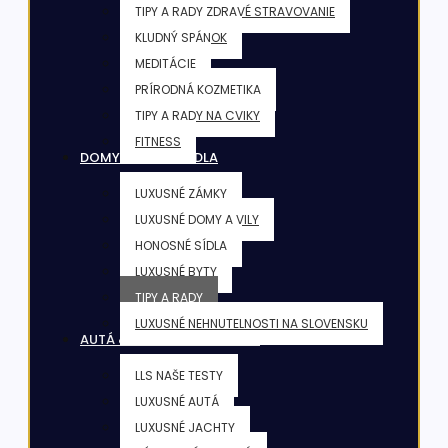
TIPY A RADY ZDRAVÉ STRAVOVANIE
KLUDNÝ SPÁNOK
MEDITÁCIE
PRÍRODNÁ KOZMETIKA
TIPY A RADY NA CVIKY
FITNESS
DOMY & VILY & SÍDLA
LUXUSNÉ ZÁMKY
LUXUSNÉ DOMY A VILY
HONOSNÉ SÍDLA
LUXUSNÉ BYTY
TIPY A RADY
LUXUSNÉ NEHNUTELNOSTI NA SLOVENSKU
AUTÁ & JACHTY & LIETADLÁ
LLS NAŠE TESTY
LUXUSNÉ AUTÁ
LUXUSNÉ JACHTY