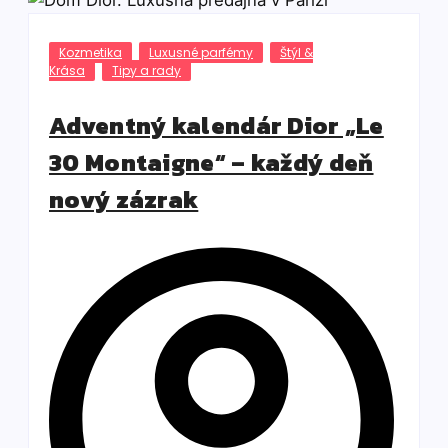
Kozmetika
Luxusné parfémy
Štýl &
Krása
Tipy a rady
Adventný kalendár Dior „Le
30 Montaigne“ – každý deň
nový zázrak