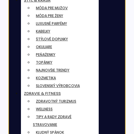
ŠTÝL & KRÁSA
MÓDA PRE MUŽOV
MÓDA PRE ŽENY
LUXUSNÉ PARFÉMY
KABELKY
ŠTÝLOVÉ DOPLNKY
OKULIARE
PEŇAŽENKY
TOPÁNKY
NAJNOVŠIE TRENDY
KOZMETIKA
SLOVENSKÝ VÝROBCOVIA
ZDRAVIE & FITNESS
ZDRAVOTNÝ TURIZMUS
WELLNESS
TIPY A RADY ZDRAVÉ
STRAVOVANIE
KLUDNÝ SPÁNOK