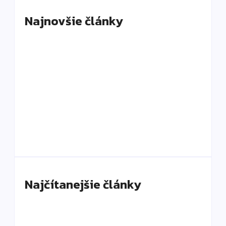
Najnovšie články
Old money nie je len béžová: Ako vyzerá
skutočný luxus bez loga
By
DaliKay
Solana Beach Mauritius: slow luxury pri oceáne,
ktorý si vás získa aj napriek chybám
By
DaliKay
Najčítanejšie články
Čo je slow luxury a prečo mení spôsob, akým