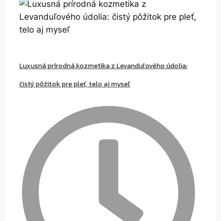
Luxusná prírodná kozmetika z Levanduľového údolia:
čistý pôžitok pre pleť, telo aj myseľ