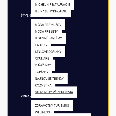
MICHELIN REŠTAURÁCIE
LLS NAŠE HODNOTENIE
ŠTÝL & KRÁSA
MÓDA PRE MUŽOV
MÓDA PRE ŽENY
LUXUSNÉ PARFÉMY
KABELKY
ŠTÝLOVÉ DOPLNKY
OKULIARE
PEŇAŽENKY
TOPÁNKY
NAJNOVŠIE TRENDY
KOZMETIKA
SLOVENSKÝ VÝROBCOVIA
ZDRAVIE & FITNESS
ZDRAVOTNÝ TURIZMUS
WELLNESS