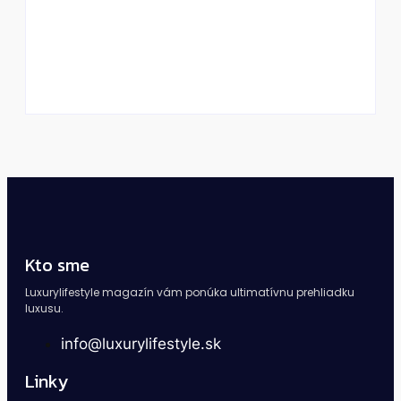
Kto stojí za svetovými luxusnými značkami?
Vizionári, ktorí zmenili Gucci, Ferrari či Dior
By
DaliKay
Kto sme
Luxurylifestyle magazín vám ponúka ultimatívnu prehliadku
luxusu.
info@luxurylifestyle.sk
Linky