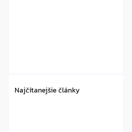
Old money nie je len béžová: Ako vyzerá
skutočný luxus bez loga
By
DaliKay
Solana Beach Mauritius: slow luxury pri oceáne,
ktorý si vás získa aj napriek chybám
By
DaliKay
Najčítanejšie články
Čo je slow luxury a prečo mení spôsob, akým
cestujeme a oddychujeme?
By
DaliKay