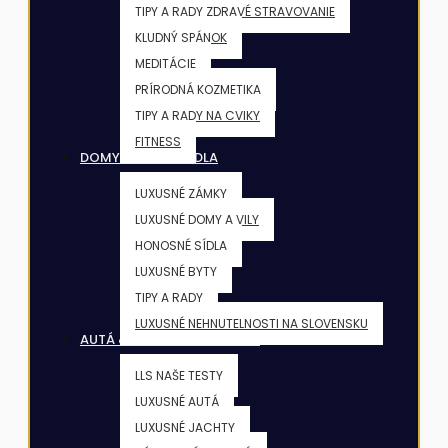
TIPY A RADY ZDRAVÉ STRAVOVANIE
KLUDNÝ SPÁNOK
MEDITÁCIE
PRÍRODNÁ KOZMETIKA
TIPY A RADY NA CVIKY
FITNESS
DOMY & VILY & SÍDLA
LUXUSNÉ ZÁMKY
LUXUSNÉ DOMY A VILY
HONOSNÉ SÍDLA
LUXUSNÉ BYTY
TIPY A RADY
LUXUSNÉ NEHNUTELNOSTI NA SLOVENSKU
AUTÁ & JACHTY & LIETADLÁ
LLS NAŠE TESTY
LUXUSNÉ AUTÁ
LUXUSNÉ JACHTY