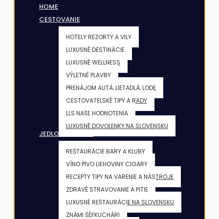
HOME
CESTOVANIE
HOTELY REZORTY A VILY
LUXUSNÉ DESTINÁCIE
LUXUSNÉ WELLNESS
VÝLETNÉ PLAVBY
PRENÁJOM AUTÁ, LIETADLÁ, LODE
CESTOVATELSKÉ TIPY A RADY
LLS NAŠE HODNOTENIA
LUXUSNÉ DOVOLENKY NA SLOVENSKU
JEDLO & NÁPOJE
REŠTAURÁCIE BARY A KLUBY
VÍNO PIVO LIEHOVINY CIGARY
RECEPTY TIPY NA VARENIE A NÁSTROJE
ZDRAVÉ STRAVOVANIE A PITIE
LUXUSNÉ REŠTAURÁCIE NA SLOVENSKU
ZNÁMI ŠÉFKUCHÁRI