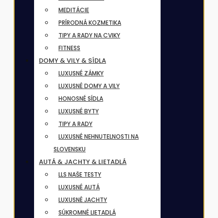
MEDITÁCIE
PRÍRODNÁ KOZMETIKA
TIPY A RADY NA CVIKY
FITNESS
DOMY & VILY & SÍDLA
LUXUSNÉ ZÁMKY
LUXUSNÉ DOMY A VILY
HONOSNÉ SÍDLA
LUXUSNÉ BYTY
TIPY A RADY
LUXUSNÉ NEHNUTELNOSTI NA
SLOVENSKU
AUTÁ & JACHTY & LIETADLÁ
LLS NAŠE TESTY
LUXUSNÉ AUTÁ
LUXUSNÉ JACHTY
SÚKROMNÉ LIETADLÁ