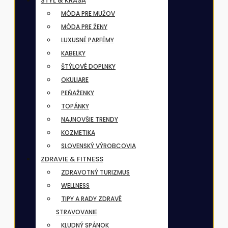
ŠTÝL & KRÁSA
MÓDA PRE MUŽOV
MÓDA PRE ŽENY
LUXUSNÉ PARFÉMY
KABELKY
ŠTÝLOVÉ DOPLNKY
OKULIARE
PEŇAŽENKY
TOPÁNKY
NAJNOVŠIE TRENDY
KOZMETIKA
SLOVENSKÝ VÝROBCOVIA
ZDRAVIE & FITNESS
ZDRAVOTNÝ TURIZMUS
WELLNESS
TIPY A RADY ZDRAVÉ
STRAVOVANIE
KLUDNÝ SPÁNOK