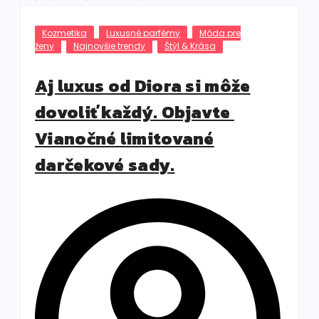
Kozmetika
Luxusné parfémy
Móda pre
ženy
Najnovšie trendy
Štýl & Krása
Aj luxus od Diora si môže
dovoliť každý. Objavte
Vianočné limitované
darčekové sady.