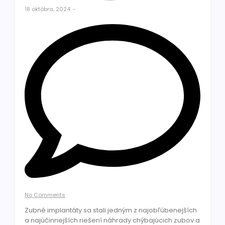
18 októbra, 2024
-
No Comments
Zubné implantáty sa stali jedným z najobľúbenejších
a najúčinnejších riešení náhrady chýbajúcich zubov a