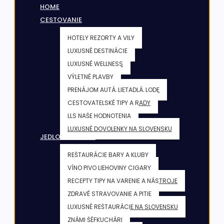
HOME
CESTOVANIE
HOTELY REZORTY A VILY
LUXUSNÉ DESTINÁCIE
LUXUSNÉ WELLNESS
VÝLETNÉ PLAVBY
PRENÁJOM AUTÁ, LIETADLÁ, LODE
CESTOVATELSKÉ TIPY A RADY
LLS NAŠE HODNOTENIA
LUXUSNÉ DOVOLENKY NA SLOVENSKU
JEDLO & NÁPOJE
REŠTAURÁCIE BARY A KLUBY
VÍNO PIVO LIEHOVINY CIGARY
RECEPTY TIPY NA VARENIE A NÁSTROJE
ZDRAVÉ STRAVOVANIE A PITIE
LUXUSNÉ REŠTAURÁCIE NA SLOVENSKU
ZNÁMI ŠÉFKUCHÁRI