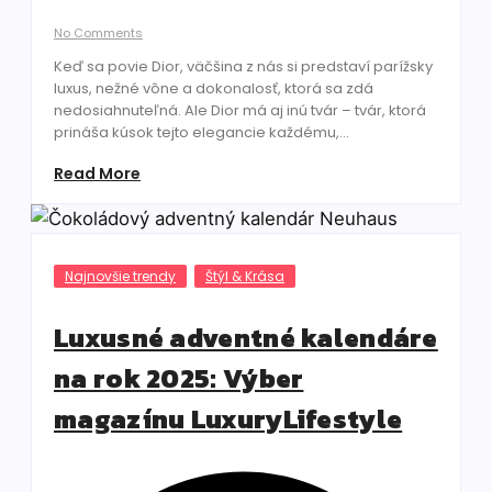
No Comments
Keď sa povie Dior, väčšina z nás si predstaví parížsky
luxus, nežné vône a dokonalosť, ktorá sa zdá
nedosiahnuteľná. Ale Dior má aj inú tvár – tvár, ktorá
prináša kúsok tejto elegancie každému,...
Read More
Najnovšie trendy
Štýl & Krása
Luxusné adventné kalendáre
na rok 2025: Výber
magazínu LuxuryLifestyle