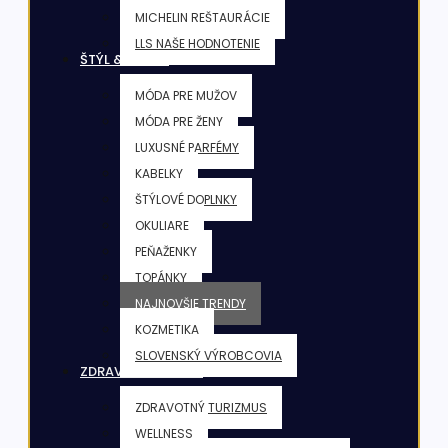
MICHELIN REŠTAURÁCIE
LLS NAŠE HODNOTENIE
ŠTÝL & KRÁSA
MÓDA PRE MUŽOV
MÓDA PRE ŽENY
LUXUSNÉ PARFÉMY
KABELKY
ŠTÝLOVÉ DOPLNKY
OKULIARE
PEŇAŽENKY
TOPÁNKY
NAJNOVŠIE TRENDY
KOZMETIKA
SLOVENSKÝ VÝROBCOVIA
ZDRAVIE & FITNESS
ZDRAVOTNÝ TURIZMUS
WELLNESS