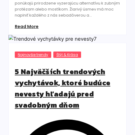
ponúkajú prirodzene vyzerajúcu alternatívu k zubným
protézam alebo mostíkom. Žiarivý úsmev má moc
naplniť každého z nás sebadôverou a...
Read More
Najnovšie trendy
Štýl & Krása
5 Najväčších trendových
vychytávok, ktoré budúce
nevesty hľadajú pred
svadobným dňom