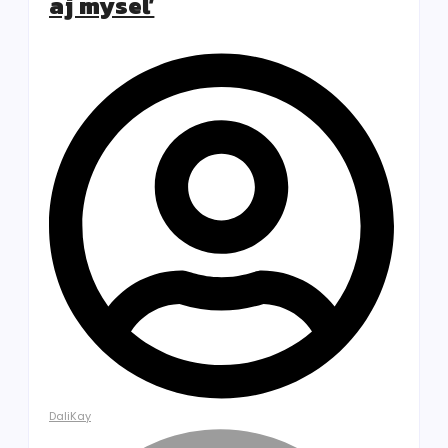
aj myseľ
DaliKay