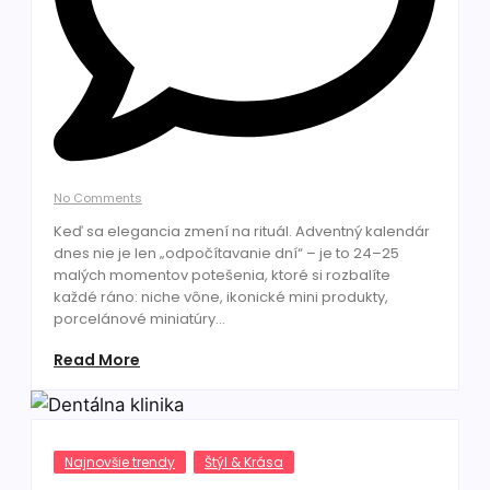
No Comments
Keď sa elegancia zmení na rituál. Adventný kalendár
dnes nie je len „odpočítavanie dní“ – je to 24–25
malých momentov potešenia, ktoré si rozbalíte
každé ráno: niche vône, ikonické mini produkty,
porcelánové miniatúry...
Read More
Najnovšie trendy
Štýl & Krása