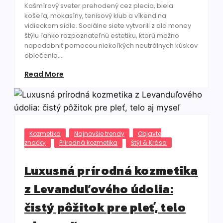
Kašmírový sveter prehodený cez plecia, biela
košeľa, mokasíny, tenisový klub a víkend na
vidieckom sídle. Sociálne siete vytvorili z old money
štýlu ľahko rozpoznateľnú estetiku, ktorú možno
napodobniť pomocou niekoľkých neutrálnych kúskov
oblečenia....
Read More
Kozmetika
Najnovšie trendy
Objavte
značky
Prírodná kozmetika
Štýl & Krása
Luxusná prírodná kozmetika
z Levanduľového údolia:
čistý pôžitok pre pleť, telo