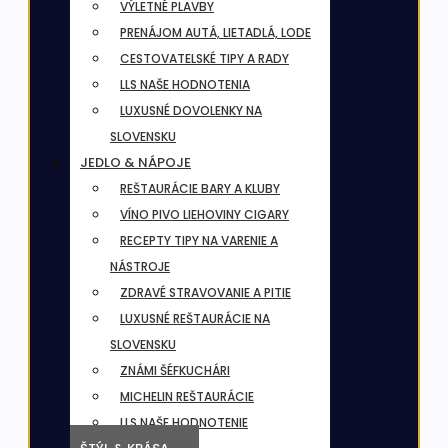
VÝLETNÉ PLAVBY
PRENÁJOM AUTÁ, LIETADLÁ, LODE
CESTOVATELSKÉ TIPY A RADY
LLS NAŠE HODNOTENIA
LUXUSNÉ DOVOLENKY NA
SLOVENSKU
JEDLO & NÁPOJE
REŠTAURÁCIE BARY A KLUBY
VÍNO PIVO LIEHOVINY CIGARY
RECEPTY TIPY NA VARENIE A
NÁSTROJE
ZDRAVÉ STRAVOVANIE A PITIE
LUXUSNÉ REŠTAURÁCIE NA
SLOVENSKU
ZNÁMI ŠÉFKUCHÁRI
MICHELIN REŠTAURÁCIE
LLS NAŠE HODNOTENIE