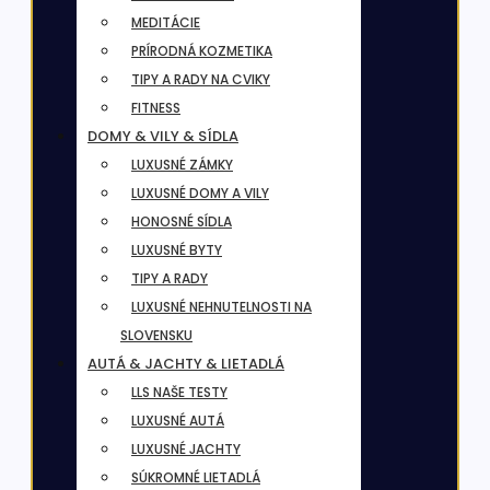
MEDITÁCIE
PRÍRODNÁ KOZMETIKA
TIPY A RADY NA CVIKY
FITNESS
DOMY & VILY & SÍDLA
LUXUSNÉ ZÁMKY
LUXUSNÉ DOMY A VILY
HONOSNÉ SÍDLA
LUXUSNÉ BYTY
TIPY A RADY
LUXUSNÉ NEHNUTELNOSTI NA
SLOVENSKU
AUTÁ & JACHTY & LIETADLÁ
LLS NAŠE TESTY
LUXUSNÉ AUTÁ
LUXUSNÉ JACHTY
SÚKROMNÉ LIETADLÁ