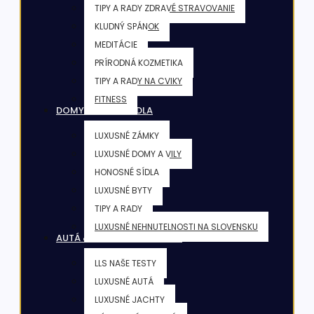
TIPY A RADY ZDRAVÉ STRAVOVANIE
KLUDNÝ SPÁNOK
MEDITÁCIE
PRÍRODNÁ KOZMETIKA
TIPY A RADY NA CVIKY
FITNESS
DOMY & VILY & SÍDLA
LUXUSNÉ ZÁMKY
LUXUSNÉ DOMY A VILY
HONOSNÉ SÍDLA
LUXUSNÉ BYTY
TIPY A RADY
LUXUSNÉ NEHNUTELNOSTI NA SLOVENSKU
AUTÁ & JACHTY & LIETADLÁ
LLS NAŠE TESTY
LUXUSNÉ AUTÁ
LUXUSNÉ JACHTY