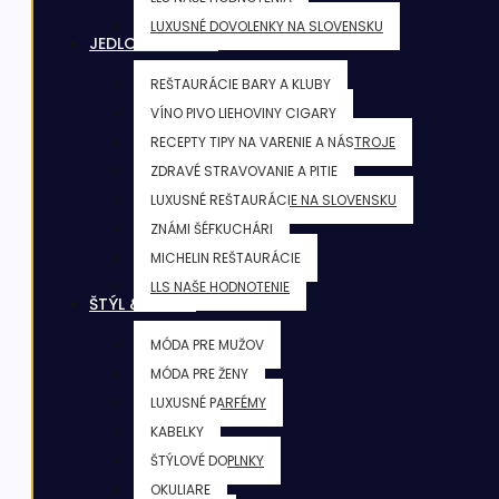
LUXUSNÉ DOVOLENKY NA SLOVENSKU
JEDLO & NÁPOJE
REŠTAURÁCIE BARY A KLUBY
VÍNO PIVO LIEHOVINY CIGARY
RECEPTY TIPY NA VARENIE A NÁSTROJE
ZDRAVÉ STRAVOVANIE A PITIE
LUXUSNÉ REŠTAURÁCIE NA SLOVENSKU
ZNÁMI ŠÉFKUCHÁRI
MICHELIN REŠTAURÁCIE
LLS NAŠE HODNOTENIE
ŠTÝL & KRÁSA
MÓDA PRE MUŽOV
MÓDA PRE ŽENY
LUXUSNÉ PARFÉMY
KABELKY
ŠTÝLOVÉ DOPLNKY
OKULIARE