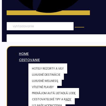
HOME
CESTOVANIE
HOTELY REZORTY A VILY
LUXUSNÉ DESTINÁCIE
LUXUSNÉ WELLNESS
VÝLETNÉ PLAVBY
PRENÁJOM AUTÁ, LIETADLÁ, LODE
CESTOVATELSKÉ TIPY A RADY
LLS NAŠE HODNOTENIA