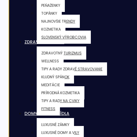
PEŇAŽENKY
TOPÁNKY
NAJNOVŠIE TRENDY
KOZMETIKA
SLOVENSKÝ VÝROBCOVIA
ZDRAVIE & FITNESS
ZDRAVOTNÝ TURIZMUS
WELLNESS
TIPY A RADY ZDRAVÉ STRAVOVANIE
KLUDNÝ SPÁNOK
MEDITÁCIE
PRÍRODNÁ KOZMETIKA
TIPY A RADY NA CVIKY
FITNESS
DOMY & VILY & SÍDLA
LUXUSNÉ ZÁMKY
LUXUSNÉ DOMY A VILY