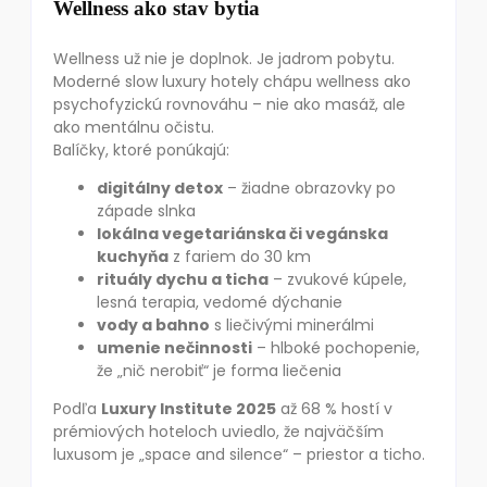
Wellness ako stav bytia
Wellness už nie je doplnok. Je jadrom pobytu.
Moderné slow luxury hotely chápu wellness ako
psychofyzickú rovnováhu – nie ako masáž, ale
ako mentálnu očistu.
Balíčky, ktoré ponúkajú:
digitálny detox
– žiadne obrazovky po
západe slnka
lokálna vegetariánska či vegánska
kuchyňa
z fariem do 30 km
rituály dychu a ticha
– zvukové kúpele,
lesná terapia, vedomé dýchanie
vody a bahno
s liečivými minerálmi
umenie nečinnosti
– hlboké pochopenie,
že „nič nerobiť“ je forma liečenia
Podľa
Luxury Institute 2025
až 68 % hostí v
prémiových hoteloch uviedlo, že najväčším
luxusom je „space and silence“ – priestor a ticho.