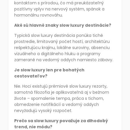
kontaktom s prírodou, čo má preukázateľný
pozitívny vplyv na nervový systém, spánok a
hormonálnu rovnováhu.
Aké sú hlavné znaky slow luxury destinácie?
Typická slow luxury destinácia ponúka tiché
prostredie, limitovaný počet hostí, architektúru
rešpektujúcu krajinu, lokálne suroviny, absenciu
vizuálneho a digitálneho hluku a programy
zamerané na vedomý oddych namiesto zábavy.
Je slow luxury len pre bohatých
cestovateľov?
Nie. Hoci existujú prémiové slow luxury rezorty,
samotná filozofia je aplikovateľná aj v bežnom
živote – spomalenie tempa, práca s tichom,
obmedzenie notifikácií a vedomý oddych
nevyžadujú vysoký rozpočet.
Prečo sa slow luxury považuje za dlhodobý
trend, nie módu?