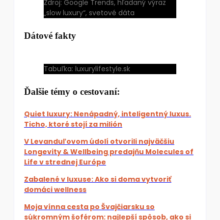
Zdroj: Google Trends, hľadaný výraz
„slow luxury“, svetové dáta
Dátové fakty
Tabuľka: luxurylifestyle.sk
Ďalšie témy o cestovaní:
Quiet luxury: Nenápadný, inteligentný luxus.
Ticho, ktoré stojí za milión
V Levanduľovom údolí otvorili najväčšiu
Longevity & Wellbeing predajňu Molecules of
Life v strednej Európe
Zabalené v luxuse: Ako si doma vytvoriť
domáci wellness
Moja vínna cesta po Švajčiarsku so
súkromným šoférom: najlepší spôsob, ako si