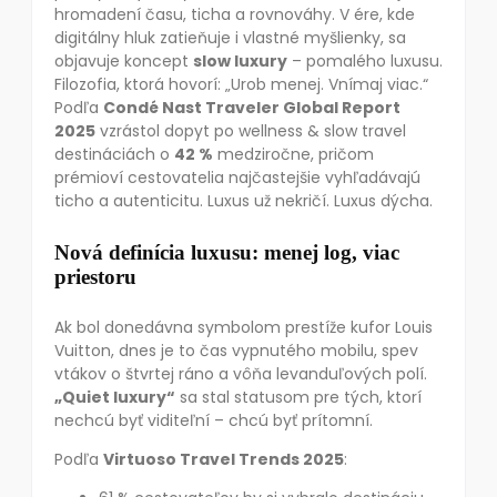
hromadení času, ticha a rovnováhy. V ére, kde
digitálny hluk zatieňuje i vlastné myšlienky, sa
objavuje koncept
slow luxury
– pomalého luxusu.
Filozofia, ktorá hovorí: „Urob menej. Vnímaj viac.“
Podľa
Condé Nast Traveler Global Report
2025
vzrástol dopyt po wellness & slow travel
destináciách o
42 %
medziročne, pričom
prémioví cestovatelia najčastejšie vyhľadávajú
ticho a autenticitu. Luxus už nekričí. Luxus dýcha.
Nová definícia luxusu: menej log, viac
priestoru
Ak bol donedávna symbolom prestíže kufor Louis
Vuitton, dnes je to čas vypnutého mobilu, spev
vtákov o štvrtej ráno a vôňa levanduľových polí.
„Quiet luxury“
sa stal statusom pre tých, ktorí
nechcú byť viditeľní – chcú byť prítomní.
Podľa
Virtuoso Travel Trends 2025
: