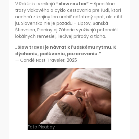
V Rakúsku vznikajú
“slow routes”
– špeciálne
trasy vlakového a cyklo cestovania pre ľudí, ktorí
nechcú z krajiny len urobiť odfotený spot, ale cítiť
ju. Slovensko nie je pozadu – Liptov, Banská
Štiavnica, Pieniny aj Záhorie využívajú potenciál
lokálnych remesiel, liečivej prírody a ticha.
„Slow travel je návrat k ľudskému rytmu. K
dýchaniu, počúvaniu, pozorovaniu.“
— Condé Nast Traveler, 2025
Foto Pixabay