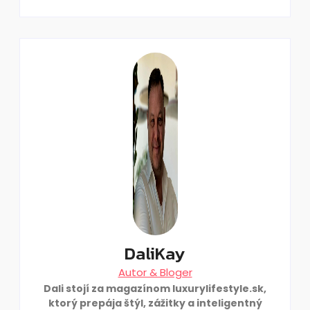
DaliKay
Autor & Bloger
Dali stojí za magazínom luxurylifestyle.sk,
ktorý prepája štýl, zážitky a inteligentný