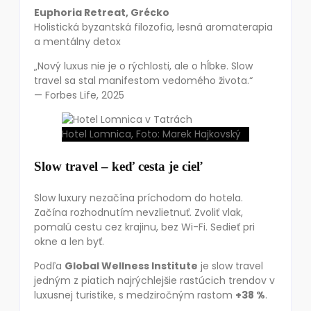
Euphoria Retreat, Grécko
Holistická byzantská filozofia, lesná aromaterapia
a mentálny detox
„Nový luxus nie je o rýchlosti, ale o hĺbke. Slow
travel sa stal manifestom vedomého života.“
— Forbes Life, 2025
Hotel Lomnica, Foto: Marek Hajkovský
Slow travel – keď cesta je cieľ
Slow luxury nezačína príchodom do hotela.
Začína rozhodnutím nevzlietnuť. Zvoliť vlak,
pomalú cestu cez krajinu, bez Wi-Fi. Sedieť pri
okne a len byť.
Podľa
Global Wellness Institute
je slow travel
jedným z piatich najrýchlejšie rastúcich trendov v
luxusnej turistike, s medziročným rastom
+38 %
.