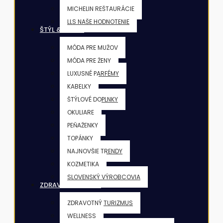
MICHELIN REŠTAURÁCIE
LLS NAŠE HODNOTENIE
ŠTÝL & KRÁSA
MÓDA PRE MUŽOV
MÓDA PRE ŽENY
LUXUSNÉ PARFÉMY
KABELKY
ŠTÝLOVÉ DOPLNKY
OKULIARE
PEŇAŽENKY
TOPÁNKY
NAJNOVŠIE TRENDY
KOZMETIKA
SLOVENSKÝ VÝROBCOVIA
ZDRAVIE & FITNESS
ZDRAVOTNÝ TURIZMUS
WELLNESS