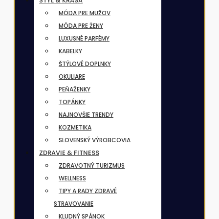
ŠTÝL & KRÁSA
MÓDA PRE MUŽOV
MÓDA PRE ŽENY
LUXUSNÉ PARFÉMY
KABELKY
ŠTÝLOVÉ DOPLNKY
OKULIARE
PEŇAŽENKY
TOPÁNKY
NAJNOVŠIE TRENDY
KOZMETIKA
SLOVENSKÝ VÝROBCOVIA
ZDRAVIE & FITNESS
ZDRAVOTNÝ TURIZMUS
WELLNESS
TIPY A RADY ZDRAVÉ
STRAVOVANIE
KLUDNÝ SPÁNOK