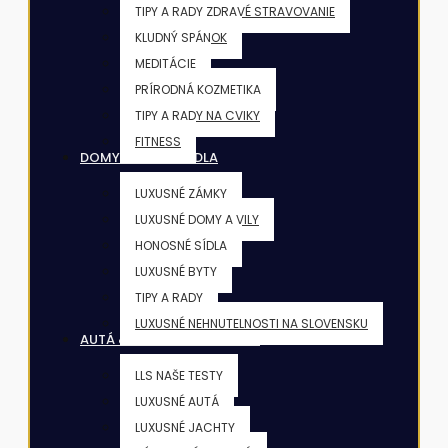
TIPY A RADY ZDRAVÉ STRAVOVANIE
KLUDNÝ SPÁNOK
MEDITÁCIE
PRÍRODNÁ KOZMETIKA
TIPY A RADY NA CVIKY
FITNESS
DOMY & VILY & SÍDLA
LUXUSNÉ ZÁMKY
LUXUSNÉ DOMY A VILY
HONOSNÉ SÍDLA
LUXUSNÉ BYTY
TIPY A RADY
LUXUSNÉ NEHNUTELNOSTI NA SLOVENSKU
AUTÁ & JACHTY & LIETADLÁ
LLS NAŠE TESTY
LUXUSNÉ AUTÁ
LUXUSNÉ JACHTY