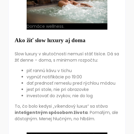
Domáce wellness.
Ako žiť slow luxury aj doma
Slow luxury v skutočnosti nemusí stáť tisíce. Dá sa
žiť denne – doma, s minimom rozpočtu:
piť rannú kávu v tichu
vypnúť notifikácie po 19:00
dať prednosť remeslu pred rýchlou módou
jesť pri stole, nie pri obrazovke
investovať do zvykov, nie do log
To, čo bolo kedysi „víkendový luxus“ sa stáva
inteligentným spôsobom života
. Pomalým, ale
dôstojným. Menej hlučným, no hlbším.