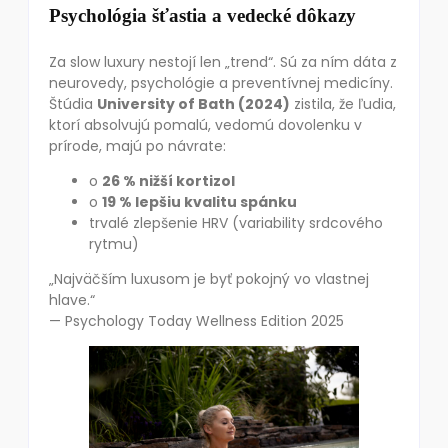
Psychológia šťastia a vedecké dôkazy
Za slow luxury nestojí len „trend“. Sú za ním dáta z
neurovedy, psychológie a preventívnej medicíny.
Štúdia
University of Bath (2024)
zistila, že ľudia,
ktorí absolvujú pomalú, vedomú dovolenku v
prírode, majú po návrate:
o
26 % nižší kortizol
o
19 % lepšiu kvalitu spánku
trvalé zlepšenie HRV (variability srdcového
rytmu)
„Najväčším luxusom je byť pokojný vo vlastnej
hlave.“
— Psychology Today Wellness Edition 2025