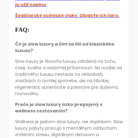
ju užiť naplno
Švajčiarske scénické vlaky. Objavte ich čaro.
FAQ:
Čo je slow luxury a čím sa líši od klasického
luxusu?
Slow luxury je filozofia luxusu založená na tichu,
čase, kvalite a vedomej prítomnosti. Na rozdiel od
tradičného luxusu nestavia na okázalosti,
značkách či rýchlej spotrebe, ale na hlbokej
regenerácii, autenticite a priestore pre duševnú
rovnováhu.
Prečo je slow luxury úzko prepojený s
wellness cestovaním?
Wellness je jadrom slow luxury, nie doplnkom. Slow
luxury pobyty pracujú s mentálnym oddychom,
znížením stresu, digitálnym detoxom a