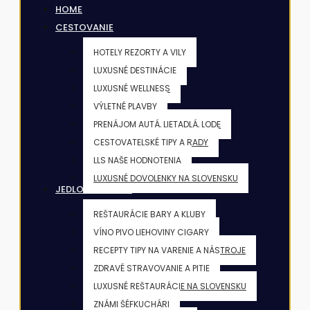
HOME
CESTOVANIE
HOTELY REZORTY A VILY
LUXUSNÉ DESTINÁCIE
LUXUSNÉ WELLNESS
VÝLETNÉ PLAVBY
PRENÁJOM AUTÁ, LIETADLÁ, LODE
CESTOVATELSKÉ TIPY A RADY
LLS NAŠE HODNOTENIA
LUXUSNÉ DOVOLENKY NA SLOVENSKU
JEDLO & NÁPOJE
REŠTAURÁCIE BARY A KLUBY
VÍNO PIVO LIEHOVINY CIGARY
RECEPTY TIPY NA VARENIE A NÁSTROJE
ZDRAVÉ STRAVOVANIE A PITIE
LUXUSNÉ REŠTAURÁCIE NA SLOVENSKU
ZNÁMI ŠÉFKUCHÁRI