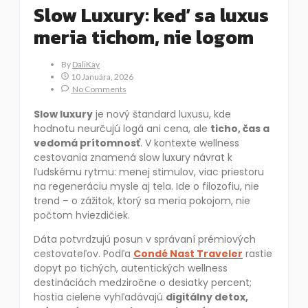
Slow Luxury: keď sa luxus
meria tichom, nie logom
By
DaliKay
10 Januára, 2026
No Comments
Slow luxury
je nový štandard luxusu, kde
hodnotu neurčujú logá ani cena, ale
ticho, čas a
vedomá prítomnosť
. V kontexte wellness
cestovania znamená slow luxury návrat k
ľudskému rytmu: menej stimulov, viac priestoru
na regeneráciu mysle aj tela. Ide o filozofiu, nie
trend – o zážitok, ktorý sa meria pokojom, nie
počtom hviezdičiek.
Dáta potvrdzujú posun v správaní prémiových
cestovateľov. Podľa
Condé Nast Traveler
rastie
dopyt po tichých, autentických wellness
destináciách medziročne o desiatky percent;
hostia cielene vyhľadávajú
digitálny detox,