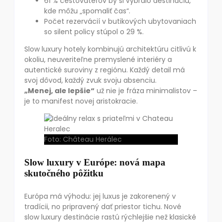
61 % cestovateľov by si vybralo destináciu,
kde môžu „spomaliť čas“.
Počet rezervácií v butikových ubytovaniach
so silent policy stúpol o 29 %.
Slow luxury hotely kombinujú architektúru citlivú k
okoliu, neuveriteľne premyslené interiéry a
autentické suroviny z regiónu. Každý detail má
svoj dôvod, každý zvuk svoju absenciu.
„Menej, ale lepšie“
už nie je fráza minimalistov –
je to manifest novej aristokracie.
Foto: Château Herálec
Slow luxury v Európe: nová mapa
skutočného pôžitku
Európa má výhodu: jej luxus je zakorenený v
tradícii, no pripravený dať priestor tichu. Nové
slow luxury destinácie rastú rýchlejšie než klasické