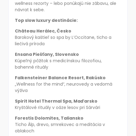
wellness rezorty – lebo ponúkajú nie zábavu, ale
návrat k sebe.
Top slow luxury destinácie:
Château Herálec, Česko
Barokový kaštieľ so spa by L’Occitane, ticho a
liečivá príroda
Ensana Piešťany, Slovensko
Kúpeľný pôžitok s medicínskou filozofiou,
bahenné rituály
Falkensteiner Balance Resort, Rakúsko
„Wellness for the mind“, neurovedy a vedomá
výživa
Spirit Hotel Thermal Spa, Maďarsko
Kryštálové rituály v oáze lesov pri Sárvári
Forestis Dolomites, Taliansko
Ticho Álp, drevo, smrekovec a meditácia v
oblakoch