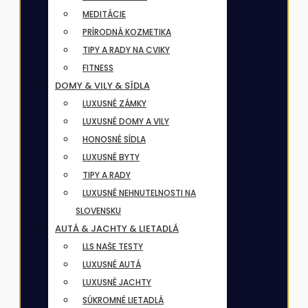
MEDITÁCIE
PRÍRODNÁ KOZMETIKA
TIPY A RADY NA CVIKY
FITNESS
DOMY & VILY & SÍDLA
LUXUSNÉ ZÁMKY
LUXUSNÉ DOMY A VILY
HONOSNÉ SÍDLA
LUXUSNÉ BYTY
TIPY A RADY
LUXUSNÉ NEHNUTELNOSTI NA
SLOVENSKU
AUTÁ & JACHTY & LIETADLÁ
LLS NAŠE TESTY
LUXUSNÉ AUTÁ
LUXUSNÉ JACHTY
SÚKROMNÉ LIETADLÁ