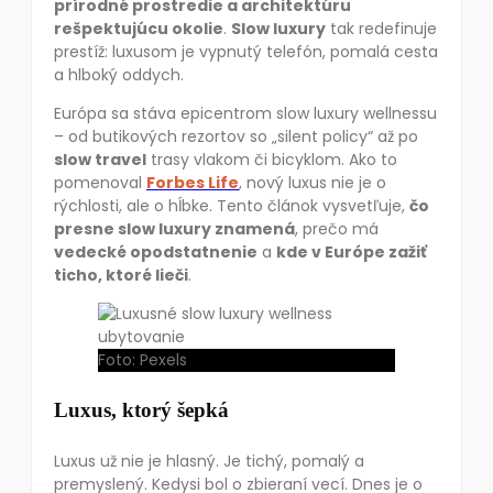
prírodné prostredie a architektúru
rešpektujúcu okolie
.
Slow luxury
tak redefinuje
prestíž: luxusom je vypnutý telefón, pomalá cesta
a hlboký oddych.
Európa sa stáva epicentrom slow luxury wellnessu
– od butikových rezortov so „silent policy“ až po
slow travel
trasy vlakom či bicyklom. Ako to
pomenoval
Forbes Life
, nový luxus nie je o
rýchlosti, ale o hĺbke. Tento článok vysvetľuje,
čo
presne slow luxury znamená
, prečo má
vedecké opodstatnenie
a
kde v Európe zažiť
ticho, ktoré lieči
.
Foto: Pexels
Luxus, ktorý šepká
Luxus už nie je hlasný. Je tichý, pomalý a
premyslený. Kedysi bol o zbieraní vecí. Dnes je o