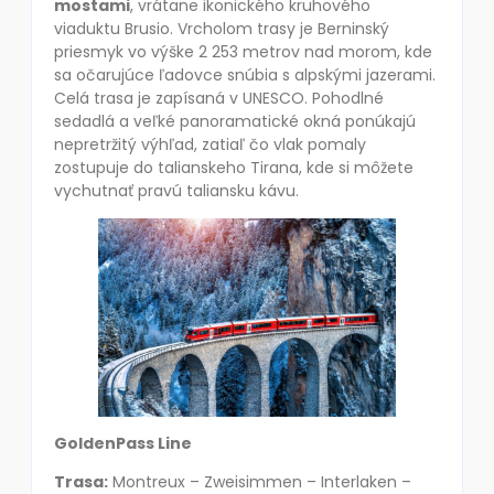
mostami
, vrátane ikonického kruhového
viaduktu Brusio. Vrcholom trasy je Berninský
priesmyk vo výške 2 253 metrov nad morom, kde
sa očarujúce ľadovce snúbia s alpskými jazerami.
Celá trasa je zapísaná v UNESCO. Pohodlné
sedadlá a veľké panoramatické okná ponúkajú
nepretržitý výhľad, zatiaľ čo vlak pomaly
zostupuje do talianskeho Tirana, kde si môžete
vychutnať pravú taliansku kávu.
GoldenPass Line
Trasa:
Montreux – Zweisimmen – Interlaken –