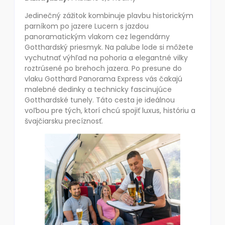
Jedinečný zážitok kombinuje plavbu historickým
parníkom po jazere Lucern s jazdou
panoramatickým vlakom cez legendárny
Gotthardský priesmyk. Na palube lode si môžete
vychutnať výhľad na pohoria a elegantné vilky
roztrúsené po brehoch jazera. Po presune do
vlaku Gotthard Panorama Express vás čakajú
malebné dedinky a technicky fascinujúce
Gotthardské tunely. Táto cesta je ideálnou
voľbou pre tých, ktorí chcú spojiť luxus, históriu a
švajčiarsku precíznosť.