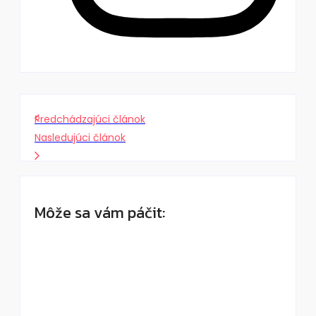
Predchádzajúci článok
Nasledujúci článok
Môže sa vám páčit:
Old money nie je len béžová: Ako vyzerá
skutočný luxus bez loga
By
DaliKay