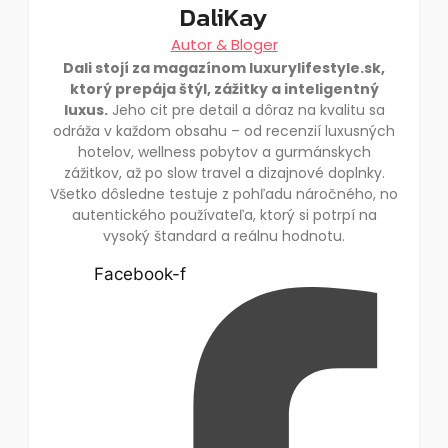
DaliKay
Autor & Bloger
Dali stojí za magazínom luxurylifestyle.sk,
ktorý prepája štýl, zážitky a inteligentný
luxus.
Jeho cit pre detail a dôraz na kvalitu sa
odráža v každom obsahu – od recenzií luxusných
hotelov, wellness pobytov a gurmánskych
zážitkov, až po slow travel a dizajnové doplnky.
Všetko dôsledne testuje z pohľadu náročného, no
autentického používateľa, ktorý si potrpí na
vysoký štandard a reálnu hodnotu.
Facebook-f