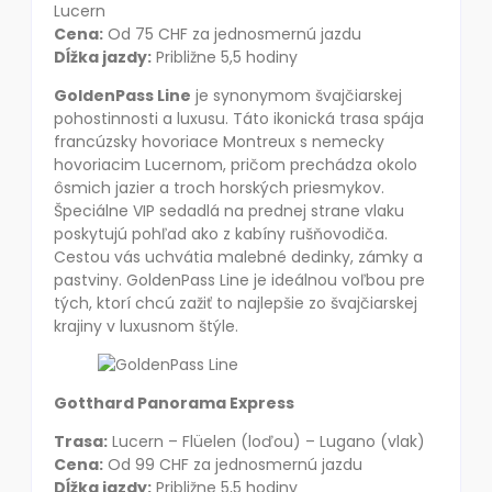
Lucern
Cena:
Od 75 CHF za jednosmernú jazdu
Dĺžka jazdy:
Približne 5,5 hodiny
GoldenPass Line
je synonymom švajčiarskej
pohostinnosti a luxusu. Táto ikonická trasa spája
francúzsky hovoriace Montreux s nemecky
hovoriacim Lucernom, pričom prechádza okolo
ôsmich jazier a troch horských priesmykov.
Špeciálne VIP sedadlá na prednej strane vlaku
poskytujú pohľad ako z kabíny rušňovodiča.
Cestou vás uchvátia malebné dedinky, zámky a
pastviny. GoldenPass Line je ideálnou voľbou pre
tých, ktorí chcú zažiť to najlepšie zo švajčiarskej
krajiny v luxusnom štýle.
Gotthard Panorama Express
Trasa:
Lucern – Flüelen (loďou) – Lugano (vlak)
Cena:
Od 99 CHF za jednosmernú jazdu
Dĺžka jazdy:
Približne 5,5 hodiny