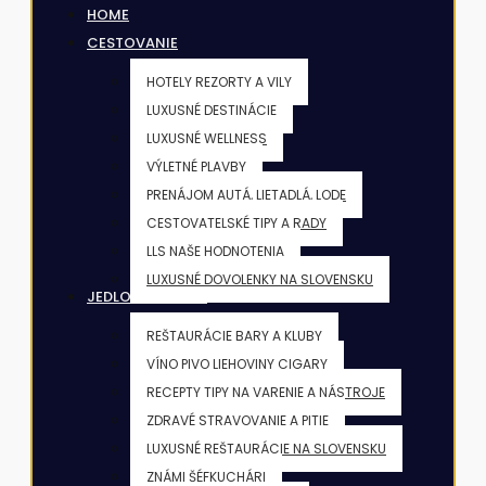
HOME
CESTOVANIE
HOTELY REZORTY A VILY
LUXUSNÉ DESTINÁCIE
LUXUSNÉ WELLNESS
VÝLETNÉ PLAVBY
PRENÁJOM AUTÁ, LIETADLÁ, LODE
CESTOVATELSKÉ TIPY A RADY
LLS NAŠE HODNOTENIA
LUXUSNÉ DOVOLENKY NA SLOVENSKU
JEDLO & NÁPOJE
REŠTAURÁCIE BARY A KLUBY
VÍNO PIVO LIEHOVINY CIGARY
RECEPTY TIPY NA VARENIE A NÁSTROJE
ZDRAVÉ STRAVOVANIE A PITIE
LUXUSNÉ REŠTAURÁCIE NA SLOVENSKU
ZNÁMI ŠÉFKUCHÁRI