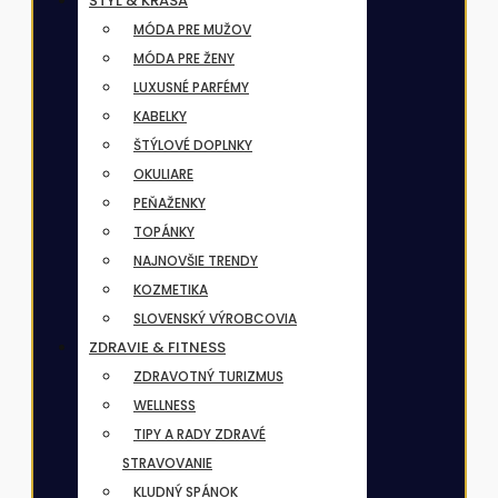
ŠTÝL & KRÁSA
MÓDA PRE MUŽOV
MÓDA PRE ŽENY
LUXUSNÉ PARFÉMY
KABELKY
ŠTÝLOVÉ DOPLNKY
OKULIARE
PEŇAŽENKY
TOPÁNKY
NAJNOVŠIE TRENDY
KOZMETIKA
SLOVENSKÝ VÝROBCOVIA
ZDRAVIE & FITNESS
ZDRAVOTNÝ TURIZMUS
WELLNESS
TIPY A RADY ZDRAVÉ
STRAVOVANIE
KLUDNÝ SPÁNOK