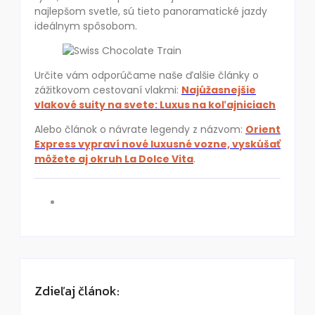
najlepšom svetle, sú tieto panoramatické jazdy
ideálnym spôsobom.
Určite vám odporúčame naše ďalšie články o
zážitkovom cestovaní vlakmi:
Najúžasnejšie
vlakové suity na svete: Luxus na koľajniciach
Alebo článok o návrate legendy z názvom:
Orient
Express vypraví nové luxusné vozne, vyskúšať
môžete aj okruh La Dolce Vita
.
Zdieľaj článok: