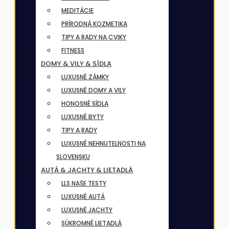
MEDITÁCIE
PRÍRODNÁ KOZMETIKA
TIPY A RADY NA CVIKY
FITNESS
DOMY & VILY & SÍDLA
LUXUSNÉ ZÁMKY
LUXUSNÉ DOMY A VILY
HONOSNÉ SÍDLA
LUXUSNÉ BYTY
TIPY A RADY
LUXUSNÉ NEHNUTELNOSTI NA
SLOVENSKU
AUTÁ & JACHTY & LIETADLÁ
LLS NAŠE TESTY
LUXUSNÉ AUTÁ
LUXUSNÉ JACHTY
SÚKROMNÉ LIETADLÁ