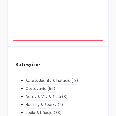
Solana Beach Mauritius: slow luxury pri
oceáne, ktorý si vás získa aj napriek chybám
By
DaliKay
Kategórie
Autá & Jachty & Lietadlá
(13)
Cestovanie
(56)
Domy & Vily & Sídla
(3)
Hodinky & Šperky
(11)
Jedlo & Nápoje
(38)