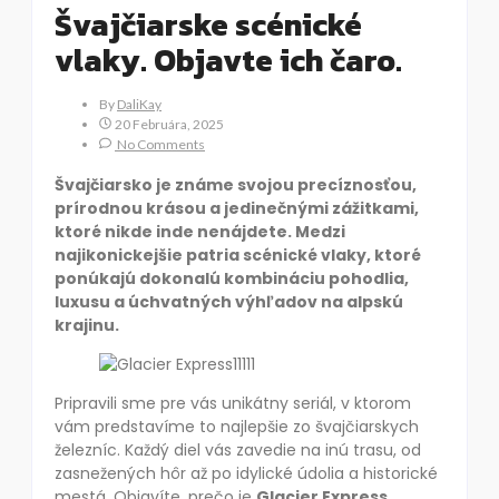
Švajčiarske scénické
vlaky. Objavte ich čaro.
By
DaliKay
20 Februára, 2025
No Comments
Švajčiarsko je známe svojou precíznosťou,
prírodnou krásou a jedinečnými zážitkami,
ktoré nikde inde nenájdete. Medzi
najikonickejšie patria scénické vlaky, ktoré
ponúkajú dokonalú kombináciu pohodlia,
luxusu a úchvatných výhľadov na alpskú
krajinu.
Pripravili sme pre vás unikátny seriál, v ktorom
vám predstavíme to najlepšie zo švajčiarskych
železníc. Každý diel vás zavedie na inú trasu, od
zasnežených hôr až po idylické údolia a historické
mestá. Objavíte, prečo je
Glacier Express