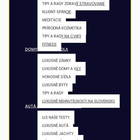
TIPY A RADY ZDRAVÉ STRAVOVANIE
KLUDNÝ SPÁNOK
MEDITÁCIE
PRÍRODNÁ KOZMETIKA
TIPY A RADY NA CVIKY
FITNESS
DOMY & VILY & SÍDLA
LUXUSNÉ ZÁMKY
LUXUSNÉ DOMY A VILY
HONOSNÉ SÍDLA
LUXUSNÉ BYTY
TIPY A RADY
LUXUSNÉ NEHNUTELNOSTI NA SLOVENSKU
AUTÁ & JACHTY & LIETADLÁ
LLS NAŠE TESTY
LUXUSNÉ AUTÁ
LUXUSNÉ JACHTY