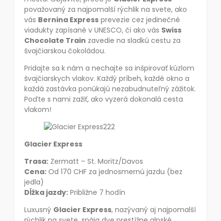
považovaný za najpomalší rýchlik na svete, ako
vás
Bernina Express
prevezie cez jedinečné
viadukty zapísané v UNESCO, či ako vás
Swiss
Chocolate Train
zavedie na sladkú cestu za
švajčiarskou čokoládou.
Pridajte sa k nám a nechajte sa inšpirovať kúzlom
švajčiarskych vlakov. Každý príbeh, každé okno a
každá zastávka ponúkajú nezabudnuteľný zážitok.
Poďte s nami zažiť, ako vyzerá dokonalá cesta
vlakom!
Glacier Express
Trasa:
Zermatt – St. Moritz/Davos
Cena:
Od 170 CHF za jednosmernú jazdu (bez
jedla)
Dĺžka jazdy:
Približne 7 hodín
Luxusný
Glacier Express
, nazývaný aj najpomalší
rýchlik na svete, spája dve prestížne alpské