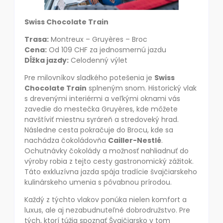
Swiss Chocolate Train
Trasa:
Montreux – Gruyères – Broc
Cena:
Od 109 CHF za jednosmernú jazdu
Dĺžka jazdy:
Celodenný výlet
Pre milovníkov sladkého potešenia je
Swiss
Chocolate Train
splneným snom. Historický vlak
s drevenými interiérmi a veľkými oknami vás
zavedie do mestečka Gruyères, kde môžete
navštíviť miestnu syráreň a stredoveký hrad.
Následne cesta pokračuje do Brocu, kde sa
nachádza čokoládovňa
Cailler-Nestlé
.
Ochutnávky čokolády a možnosť nahliadnuť do
výroby robia z tejto cesty gastronomický zážitok.
Táto exkluzívna jazda spája tradície švajčiarskeho
kulinárskeho umenia s pôvabnou prírodou.
Každý z týchto vlakov ponúka nielen komfort a
luxus, ale aj nezabudnuteľné dobrodružstvo. Pre
tých, ktorí túžia spoznať Švajčiarsko v tom