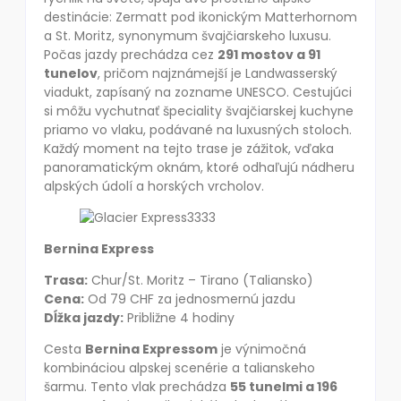
destinácie: Zermatt pod ikonickým Matterhornom
a St. Moritz, synonymum švajčiarskeho luxusu.
Počas jazdy prechádza cez
291 mostov a 91
tunelov
, pričom najznámejší je Landwasserský
viadukt, zapísaný na zozname UNESCO. Cestujúci
si môžu vychutnať špeciality švajčiarskej kuchyne
priamo vo vlaku, podávané na luxusných stoloch.
Každý moment na tejto trase je zážitok, vďaka
panoramatickým oknám, ktoré odhaľujú nádheru
alpských údolí a horských vrcholov.
Bernina Express
Trasa:
Chur/St. Moritz – Tirano (Taliansko)
Cena:
Od 79 CHF za jednosmernú jazdu
Dĺžka jazdy:
Približne 4 hodiny
Cesta
Bernina Expressom
je výnimočná
kombináciou alpskej scenérie a talianskeho
šarmu. Tento vlak prechádza
55 tunelmi a 196