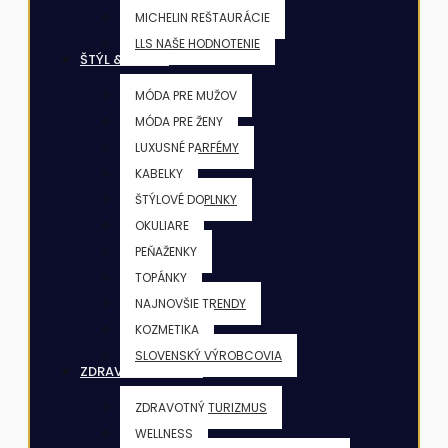
MICHELIN REŠTAURÁCIE
LLS NAŠE HODNOTENIE
ŠTÝL & KRÁSA
MÓDA PRE MUŽOV
MÓDA PRE ŽENY
LUXUSNÉ PARFÉMY
KABELKY
ŠTÝLOVÉ DOPLNKY
OKULIARE
PEŇAŽENKY
TOPÁNKY
NAJNOVŠIE TRENDY
KOZMETIKA
SLOVENSKÝ VÝROBCOVIA
ZDRAVIE & FITNESS
ZDRAVOTNÝ TURIZMUS
WELLNESS