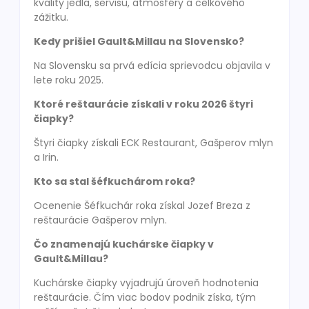
kvality jedla, servisu, atmosféry a celkového
zážitku.
Kedy prišiel Gault&Millau na Slovensko?
Na Slovensku sa prvá edícia sprievodcu objavila v
lete roku 2025.
Ktoré reštaurácie získali v roku 2026 štyri
čiapky?
Štyri čiapky získali ECK Restaurant, Gašperov mlyn
a Irin.
Kto sa stal šéfkuchárom roka?
Ocenenie Šéfkuchár roka získal Jozef Breza z
reštaurácie Gašperov mlyn.
Čo znamenajú kuchárske čiapky v
Gault&Millau?
Kuchárske čiapky vyjadrujú úroveň hodnotenia
reštaurácie. Čím viac bodov podnik získa, tým