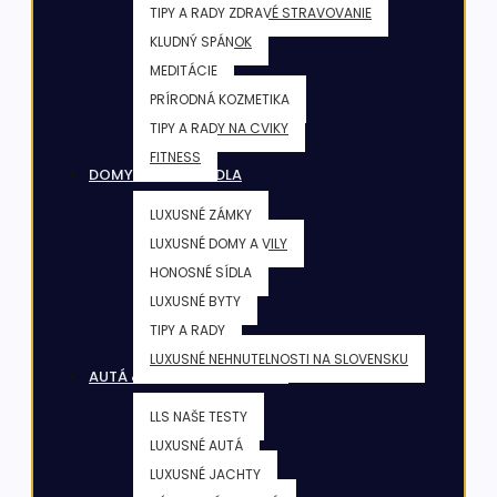
TIPY A RADY ZDRAVÉ STRAVOVANIE
KLUDNÝ SPÁNOK
MEDITÁCIE
PRÍRODNÁ KOZMETIKA
TIPY A RADY NA CVIKY
FITNESS
DOMY & VILY & SÍDLA
LUXUSNÉ ZÁMKY
LUXUSNÉ DOMY A VILY
HONOSNÉ SÍDLA
LUXUSNÉ BYTY
TIPY A RADY
LUXUSNÉ NEHNUTELNOSTI NA SLOVENSKU
AUTÁ & JACHTY & LIETADLÁ
LLS NAŠE TESTY
LUXUSNÉ AUTÁ
LUXUSNÉ JACHTY