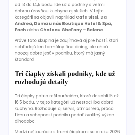
od 13 do 14,5 bodu. Ide už o podniky s veľmi
dobrou úrovňou kuchyne aj služieb. V tejto
kategórii sa objavili napríklad
Cafe Sissi, Da
Andrea, Doma u nás Boutique Hotel & Spa,
Fach
alebo
Chateau Gbeľany – Belene
.
Práve táto skupina je zaujímavá aj pre hostí, ktorí
nehľadajú len formálny fine dining, ale chcú
naozaj dobre jesť v podniku, ktorý má jasný
štandard.
Tri čiapky získali podniky, kde už
rozhodujú detaily
Tri čiapky patria reštauráciám, ktoré dosiahli 15 až
16,5 bodu. V tejto kategórii už nestačí iba dobrá
kuchyňa. Rozhoduje aj servis, atmosféra, práca
tímu a schopnosť podniku podať kvalitný výkon
dlhodobo.
Medzi reštaurácie s tromi čiapkami sa v roku 2026