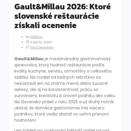
Gault&Millau 2026: Ktoré
slovenské reštaurácie
získali ocenenie
By
DaliKay
6 Apríla, 2026
No Comments
Gault&Millau
je medzinárodný gastronomický
sprievodca, ktorý hodnotí reštaurácie podľa
kvality kuchyne, servisu, atmosféry a celkového
zážitku. Na rozdiel od bežných rebríčkov sa
nesústredí len na známe mená alebo luxusné
adresy, ale aj na konzistentnosť, prácu so
surovinami, kreativitu a úroveň podniku ako celku.
Na Slovensko prišiel v roku 2025 a už druhý ročník
ukázal, že domáca gastronómia má viacero
podnikov, ktoré vedia obstáť vo veľmi prísnom
hodnotení.
Len týždeň po oceňovaní Falstaff prišiel na rad