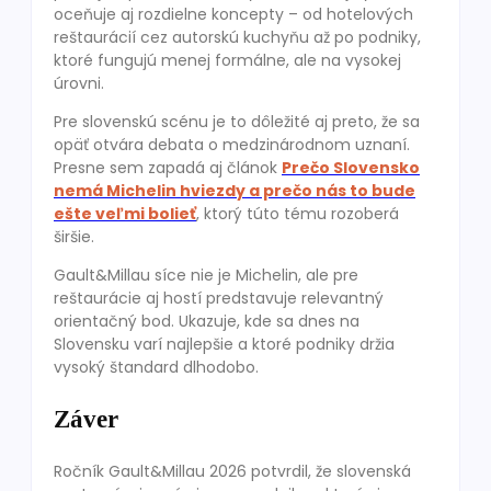
oceňuje aj rozdielne koncepty – od hotelových
reštaurácií cez autorskú kuchyňu až po podniky,
ktoré fungujú menej formálne, ale na vysokej
úrovni.
Pre slovenskú scénu je to dôležité aj preto, že sa
opäť otvára debata o medzinárodnom uznaní.
Presne sem zapadá aj článok
Prečo Slovensko
nemá Michelin hviezdy a prečo nás to bude
ešte veľmi bolieť
, ktorý túto tému rozoberá
širšie.
Gault&Millau síce nie je Michelin, ale pre
reštaurácie aj hostí predstavuje relevantný
orientačný bod. Ukazuje, kde sa dnes na
Slovensku varí najlepšie a ktoré podniky držia
vysoký štandard dlhodobo.
Záver
Ročník Gault&Millau 2026 potvrdil, že slovenská