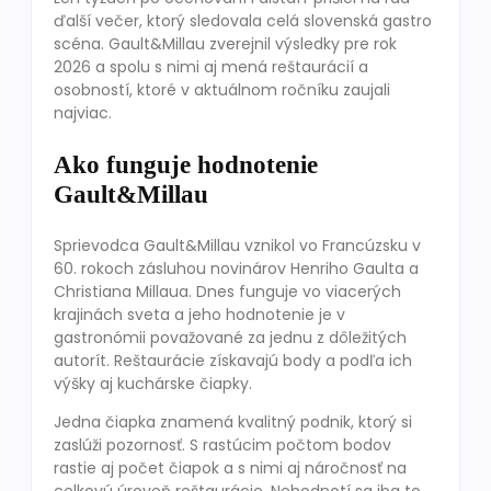
ďalší večer, ktorý sledovala celá slovenská gastro
scéna. Gault&Millau zverejnil výsledky pre rok
2026 a spolu s nimi aj mená reštaurácií a
osobností, ktoré v aktuálnom ročníku zaujali
najviac.
Ako funguje hodnotenie
Gault&Millau
Sprievodca Gault&Millau vznikol vo Francúzsku v
60. rokoch zásluhou novinárov Henriho Gaulta a
Christiana Millaua. Dnes funguje vo viacerých
krajinách sveta a jeho hodnotenie je v
gastronómii považované za jednu z dôležitých
autorít. Reštaurácie získavajú body a podľa ich
výšky aj kuchárske čiapky.
Jedna čiapka znamená kvalitný podnik, ktorý si
zaslúži pozornosť. S rastúcim počtom bodov
rastie aj počet čiapok a s nimi aj náročnosť na