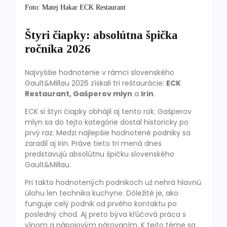
Foto: Matej Hakar ECK Restaurant
Štyri čiapky: absolútna špička
ročníka 2026
Najvyššie hodnotenie v rámci slovenského
Gault&Millau 2026 získali tri reštaurácie:
ECK
Restaurant, Gašperov mlyn
a
Irin
.
ECK si štyri čiapky obhájil aj tento rok. Gašperov
mlyn sa do tejto kategórie dostal historicky po
prvý raz. Medzi najlepšie hodnotené podniky sa
zaradil aj Irin. Práve tieto tri mená dnes
predstavujú absolútnu špičku slovenského
Gault&Millau.
Pri takto hodnotených podnikoch už nehrá hlavnú
úlohu len technika kuchyne. Dôležité je, ako
funguje celý podnik od prvého kontaktu po
posledný chod. Aj preto býva kľúčová práca s
vínom a nápojovým párovaním. K tejto téme sa