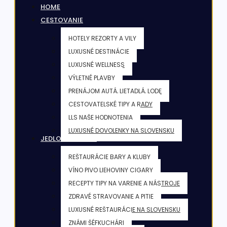
HOME
CESTOVANIE
HOTELY REZORTY A VILY
LUXUSNÉ DESTINÁCIE
LUXUSNÉ WELLNESS
VÝLETNÉ PLAVBY
PRENÁJOM AUTÁ, LIETADLÁ, LODE
CESTOVATELSKÉ TIPY A RADY
LLS NAŠE HODNOTENIA
LUXUSNÉ DOVOLENKY NA SLOVENSKU
JEDLO & NÁPOJE
REŠTAURÁCIE BARY A KLUBY
VÍNO PIVO LIEHOVINY CIGARY
RECEPTY TIPY NA VARENIE A NÁSTROJE
ZDRAVÉ STRAVOVANIE A PITIE
LUXUSNÉ REŠTAURÁCIE NA SLOVENSKU
ZNÁMI ŠÉFKUCHÁRI