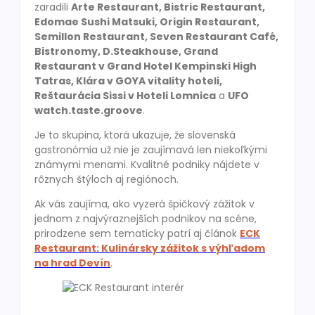
zaradili
Arte Restaurant, Bistric Restaurant,
Edomae Sushi Matsuki, Origin Restaurant,
Semillon Restaurant, Seven Restaurant Café,
Bistronomy, D.Steakhouse, Grand
Restaurant v Grand Hotel Kempinski High
Tatras, Klára v GOYA vitality hoteli,
Reštaurácia Sissi v Hoteli Lomnica
a
UFO
watch.taste.groove
.
Je to skupina, ktorá ukazuje, že slovenská
gastronómia už nie je zaujímavá len niekoľkými
známymi menami. Kvalitné podniky nájdete v
rôznych štýloch aj regiónoch.
Ak vás zaujíma, ako vyzerá špičkový zážitok v
jednom z najvýraznejších podnikov na scéne,
prirodzene sem tematicky patrí aj článok
ECK
Restaurant: Kulinársky zážitok s výhľadom
na hrad Devín
.