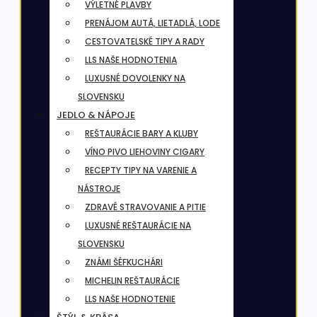
VÝLETNÉ PLAVBY
PRENÁJOM AUTÁ, LIETADLÁ, LODE
CESTOVATELSKÉ TIPY A RADY
LLS NAŠE HODNOTENIA
LUXUSNÉ DOVOLENKY NA
SLOVENSKU
JEDLO & NÁPOJE
REŠTAURÁCIE BARY A KLUBY
VÍNO PIVO LIEHOVINY CIGARY
RECEPTY TIPY NA VARENIE A
NÁSTROJE
ZDRAVÉ STRAVOVANIE A PITIE
LUXUSNÉ REŠTAURÁCIE NA
SLOVENSKU
ZNÁMI ŠÉFKUCHÁRI
MICHELIN REŠTAURÁCIE
LLS NAŠE HODNOTENIE