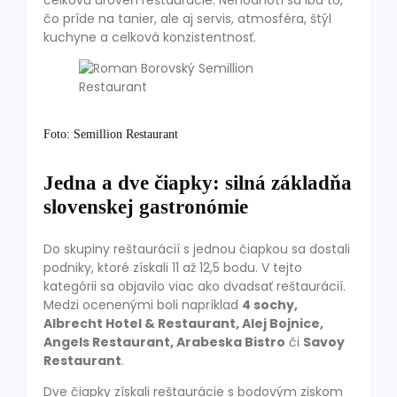
celkovú úroveň reštaurácie. Nehodnotí sa iba to,
čo príde na tanier, ale aj servis, atmosféra, štýl
kuchyne a celková konzistentnosť.
Foto: Semillion Restaurant
Jedna a dve čiapky: silná základňa
slovenskej gastronómie
Do skupiny reštaurácií s jednou čiapkou sa dostali
podniky, ktoré získali 11 až 12,5 bodu. V tejto
kategórii sa objavilo viac ako dvadsať reštaurácií.
Medzi ocenenými boli napríklad
4 sochy,
Albrecht Hotel & Restaurant, Alej Bojnice,
Angels Restaurant, Arabeska Bistro
či
Savoy
Restaurant
.
Dve čiapky získali reštaurácie s bodovým ziskom