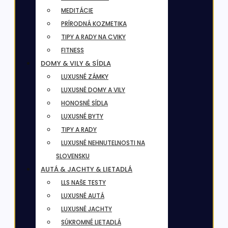
MEDITÁCIE
PRÍRODNÁ KOZMETIKA
TIPY A RADY NA CVIKY
FITNESS
DOMY & VILY & SÍDLA
LUXUSNÉ ZÁMKY
LUXUSNÉ DOMY A VILY
HONOSNÉ SÍDLA
LUXUSNÉ BYTY
TIPY A RADY
LUXUSNÉ NEHNUTELNOSTI NA
SLOVENSKU
AUTÁ & JACHTY & LIETADLÁ
LLS NAŠE TESTY
LUXUSNÉ AUTÁ
LUXUSNÉ JACHTY
SÚKROMNÉ LIETADLÁ