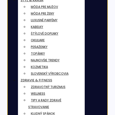
ŠTÝL & KRÁSA
MÓDA PRE MUŽOV
MÓDA PRE ŽENY
LUXUSNÉ PARFÉMY
KABELKY
ŠTÝLOVÉ DOPLNKY
OKULIARE
PEŇAŽENKY
TOPÁNKY
NAJNOVŠIE TRENDY
KOZMETIKA
SLOVENSKÝ VÝROBCOVIA
ZDRAVIE & FITNESS
ZDRAVOTNÝ TURIZMUS
WELLNESS
TIPY A RADY ZDRAVÉ
STRAVOVANIE
KLUDNÝ SPÁNOK