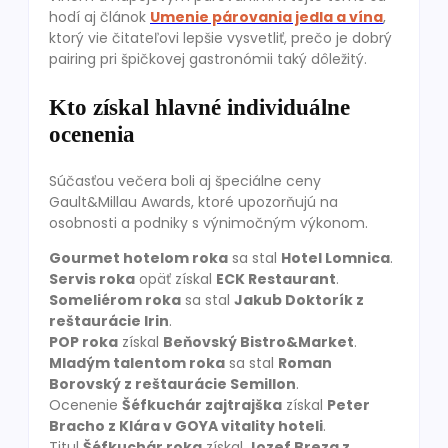
hodí aj článok
Umenie párovania jedla a vína
,
ktorý vie čitateľovi lepšie vysvetliť, prečo je dobrý
pairing pri špičkovej gastronómii taký dôležitý.
Kto získal hlavné individuálne
ocenenia
Súčasťou večera boli aj špeciálne ceny
Gault&Millau Awards, ktoré upozorňujú na
osobnosti a podniky s výnimočným výkonom.
Gourmet hotelom roka
sa stal
Hotel Lomnica
.
Servis roka
opäť získal
ECK Restaurant
.
Someliérom roka
sa stal
Jakub Doktorík z
reštaurácie Irin
.
POP roka
získal
Beňovský Bistro&Market
.
Mladým talentom roka
sa stal
Roman
Borovský z reštaurácie Semillon
.
Ocenenie
Šéfkuchár zajtrajška
získal
Peter
Bracho z Klára v GOYA vitality hoteli
.
Titul
Šéfkuchár roka
získal
Jozef Breza z