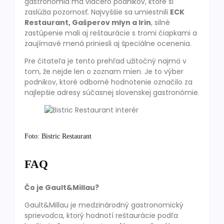
gastronómia má viacero podnikov, ktoré si
zaslúžia pozornosť. Najvyššie sa umiestnili
ECK
Restaurant, Gašperov mlyn a Irin
, silné
zastúpenie mali aj reštaurácie s tromi čiapkami a
zaujímavé mená priniesli aj špeciálne ocenenia.
Pre čitateľa je tento prehľad užitočný najmä v
tom, že nejde len o zoznam mien. Je to výber
podnikov, ktoré odborné hodnotenie označilo za
najlepšie adresy súčasnej slovenskej gastronómie.
Foto: Bistric Restaurant
FAQ
Čo je Gault&Millau?
Gault&Millau je medzinárodný gastronomický
sprievodca, ktorý hodnotí reštaurácie podľa