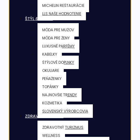
MICHELIN REŠTAURÁCIE
LLS NAŠE HODNOTENIE
ŠTÝL & KRÁSA
MÓDA PRE MUŽOV
MÓDA PRE ŽENY
LUXUSNÉ PARFÉMY
KABELKY
ŠTÝLOVÉ DOPLNKY
OKULIARE
PEŇAŽENKY
TOPÁNKY
NAJNOVŠIE TRENDY
KOZMETIKA
SLOVENSKÝ VÝROBCOVIA
ZDRAVIE & FITNESS
ZDRAVOTNÝ TURIZMUS
WELLNESS