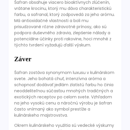
Šafran obsahuje viacero bioaktívnych zlúčenín,
vrátane krocinu, ktorý mu dáva charakteristickú
farbu, a safranal, ktorý zodpovedá za jeho arómu.
Má antioxidačné vlastnosti a boli mu
prisudzované rôzne zdravotné prínosy, ako sú
podpora duševného zdravia, zlepšenie nálady a
potenciálne účinky proti rakovine, hoci mnohé z
týchto tvrdení vyžadujú ďalší výskum.
Záver
Šafran zostáva synonymom luxusu v kulinárskom
svete. Jeho bohatá chuť, intenzívna aróma a
schopnosť dodávať jedlám zlatistú farbu ho činia
neoddeliteľnou súčasťou mnohých tradičných a
exotických receptov po celom svete. Vzhľadom
na jeho vysokú cenu a náročnú výrobu je šafran
často vnímaný ako symbol prestíže a
kulinárskeho majstrovstva.
Okrem kulinárskeho využitia sú vedecké výskumy