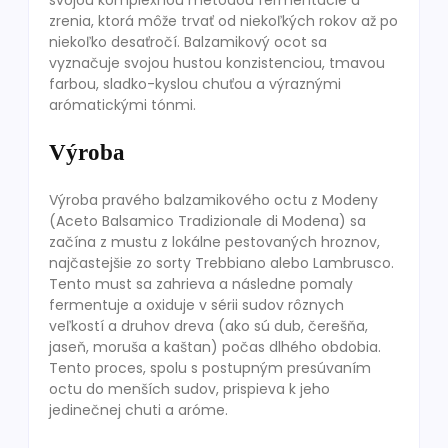
svojou komplexnou metodou fermentácie a
zrenia, ktorá môže trvať od niekoľkých rokov až po
niekoľko desaťročí. Balzamikový ocot sa
vyznačuje svojou hustou konzistenciou, tmavou
farbou, sladko-kyslou chuťou a výraznými
arómatickými tónmi.
Výroba
Výroba pravého balzamikového octu z Modeny
(Aceto Balsamico Tradizionale di Modena) sa
začína z mustu z lokálne pestovaných hroznov,
najčastejšie zo sorty Trebbiano alebo Lambrusco.
Tento must sa zahrieva a následne pomaly
fermentuje a oxiduje v sérii sudov rôznych
veľkostí a druhov dreva (ako sú dub, čerešňa,
jaseň, moruša a kaštan) počas dlhého obdobia.
Tento proces, spolu s postupným presúvaním
octu do menších sudov, prispieva k jeho
jedinečnej chuti a aróme.