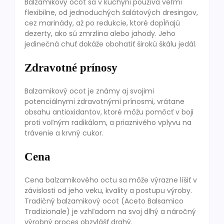
Balzamikový ocot sa v kuchyni používa veľmi
flexibilne, od jednoduchých šalátových dresingov,
cez marinády, až po redukcie, ktoré dopĺňajú
dezerty, ako sú zmrzlina alebo jahody. Jeho
jedinečná chuť dokáže obohatiť širokú škálu jedál.
Zdravotné prínosy
Balzamikový ocot je známy aj svojimi
potenciálnymi zdravotnými prínosmi, vrátane
obsahu antioxidantov, ktoré môžu pomôcť v boji
proti voľným radikálom, a priaznivého vplyvu na
trávenie a krvný cukor.
Cena
Cena balzamikového octu sa môže výrazne líšiť v
závislosti od jeho veku, kvality a postupu výroby.
Tradičný balzamikový ocot (Aceto Balsamico
Tradizionale) je vzhľadom na svoj dlhý a náročný
výrobný proces obzvlášť drahý.