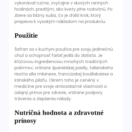
vykonávať ručne, zvyčajne v skorých ranných
hodinách, predtým, ako kvety plne rozkvitnú. Po
zbere sa blizny sušia, čo je ďalší krok, ktorý
prispieva k vysokým nákladom na produkciu.
Použitie
Šafran sa v kuchyni používa pre svoju jedinečnú
chuť a schopnosť farbiť jedlá do zlatista. Je
kľúčovou ingredienciou mnohých tradičných
pokrmov, vrátane španielskej paelly, talianskeho
risotta alla milanese, francúzskej bouillabaisse a
iránského pilafu. Okrem toho je ceněný v
medicíne pre svoje antioxidačné vlastnosti a
údajný prínos pre zdravie, vrátane podpory
trávenia a zlepšenia nálady.
Nutričná hodnota a zdravotné
prínosy