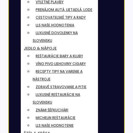
VÝLETNÉ PLAVBY
PRENÁJOM AUTÁ, LIETADLÁ, LODE
CESTOVATELSKÉ TIPY A RADY
LLS NAŠE HODNOTENIA
LUXUSNÉ DOVOLENKY NA
SLOVENSKU
JEDLO & NÁPOJE
REŠTAURÁCIE BARY A KLUBY
VÍNO PIVO LIEHOVINY CIGARY
RECEPTY TIPY NA VARENIE A
NÁSTROJE
ZDRAVÉ STRAVOVANIE A PITIE
LUXUSNÉ REŠTAURÁCIE NA
SLOVENSKU
ZNÁMI ŠÉFKUCHÁRI
MICHELIN REŠTAURÁCIE
LLS NAŠE HODNOTENIE