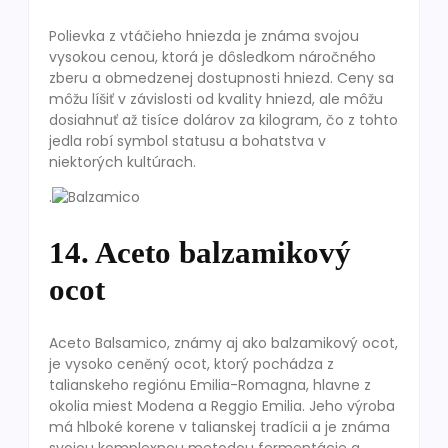
Polievka z vtáčieho hniezda je známa svojou
vysokou cenou, ktorá je dôsledkom náročného
zberu a obmedzenej dostupnosti hniezd. Ceny sa
môžu líšiť v závislosti od kvality hniezd, ale môžu
dosiahnuť až tisíce dolárov za kilogram, čo z tohto
jedla robí symbol statusu a bohatstva v
niektorých kultúrach.
.
14. Aceto balzamikový
ocot
Aceto Balsamico, známy aj ako balzamikový ocot,
je vysoko ceněný ocot, ktorý pochádza z
talianskeho regiónu Emilia-Romagna, hlavne z
okolia miest Modena a Reggio Emilia. Jeho výroba
má hlboké korene v talianskej tradícii a je známa