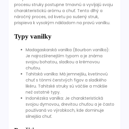
procesu struky postupne tmavnú a vyvíjajú svoju
charakteristickú arómu a chuť. Tento dlhý a
náročný proces, od kvetu po sušený struk,
prispieva k vysokým nákladom na pravú vanilku.
Typy vanilky
Madagaskarská vanilka (Bourbon vanilka):
Je najrozšírenejším typom a je známa
svojou bohatou, sladkou a krémovou
chuťou.
Tahitská vanilka: Má jemnejšiu, kvetinovú
chuť s tónmi čerstvých figov a sladkého
likéru. Tahitské struky sú väčšie a mäkšie
než ostatné typy.
Indonézska vanilka: Je charakteristická
svojou dymovou, drevitou chuťou a je často
používaná vo výrobkoch, kde dominuje
silnejšia chuť.