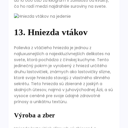
do 10 000 USD za kilogram v závislosti od kvality,
čo ho radí medzi najdrahšie suroviny na svete.
13. Hniezda vtákov
Polievka z vtáčieho hniezda je jednou z
najluxusnejších a najexkluzívnejších delikates na
svete, ktorá pochádza z čínskej kuchyne. Tento
jedinečný pokrm je vyrobený z hniezd určitého
druhu lastovičiek, známych ako lastovičky slízne,
ktoré svoje hniezda stavajú z vlastného slinného
sekrétu. Tieto hniezda sú zbierané z jaskýň a
skalných útesov, najmä v juhovýchodnej Ázii, a sú
vysoce ceněné pre svoje údajné zdravotné
prínosy a unikátnu textúru.
Výroba a zber