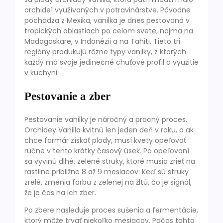
orchideí využívaných v potravinárstve. Pôvodne
pochádza z Mexika, vanilka je dnes pestovaná v
tropických oblastiach po celom svete, najmä na
Madagaskare, v Indonézii a na Tahiti. Tieto tri
regióny produkujú rôzne typy vanilky, z ktorých
každý má svoje jedinečné chuťové profil a využitie
v kuchyni.
Pestovanie a zber
Pestovanie vanilky je náročný a pracný proces.
Orchidey Vanilla kvitnú len jeden deň v roku, a ak
chce farmár získať plody, musí kvety opeľovať
ručne v tento krátky časový úsek. Po opeľovaní
sa vyvinú dlhé, zelené struky, ktoré musia zrieť na
rastline približne 8 až 9 mesiacov. Keď sú struky
zrelé, zmenia farbu z zelenej na žltú, čo je signál,
že je čas na ich zber.
Po zbere nasleduje proces sušenia a fermentácie,
ktorý môže trvať niekoľko mesiacov. Počas tohto