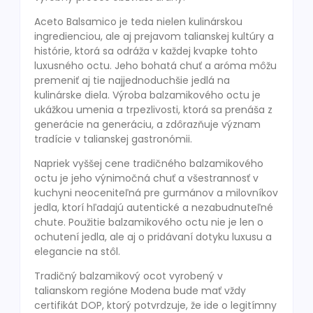
Aceto Balsamico je teda nielen kulinárskou
ingredienciou, ale aj prejavom talianskej kultúry a
histórie, ktorá sa odráža v každej kvapke tohto
luxusného octu. Jeho bohatá chuť a aróma môžu
premeniť aj tie najjednoduchšie jedlá na
kulinárske diela. Výroba balzamikového octu je
ukážkou umenia a trpezlivosti, ktorá sa prenáša z
generácie na generáciu, a zdôrazňuje význam
tradície v talianskej gastronómii.
Napriek vyššej cene tradičného balzamikového
octu je jeho výnimočná chuť a všestrannosť v
kuchyni neoceniteľná pre gurmánov a milovníkov
jedla, ktorí hľadajú autentické a nezabudnuteľné
chute. Použitie balzamikového octu nie je len o
ochutení jedla, ale aj o pridávaní dotyku luxusu a
elegancie na stôl.
Tradičný balzamikový ocot vyrobený v
talianskom regióne Modena bude mať vždy
certifikát DOP, ktorý potvrdzuje, že ide o legitímny