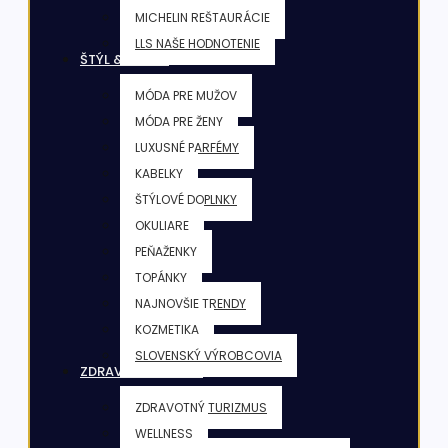
MICHELIN REŠTAURÁCIE
LLS NAŠE HODNOTENIE
ŠTÝL & KRÁSA
MÓDA PRE MUŽOV
MÓDA PRE ŽENY
LUXUSNÉ PARFÉMY
KABELKY
ŠTÝLOVÉ DOPLNKY
OKULIARE
PEŇAŽENKY
TOPÁNKY
NAJNOVŠIE TRENDY
KOZMETIKA
SLOVENSKÝ VÝROBCOVIA
ZDRAVIE & FITNESS
ZDRAVOTNÝ TURIZMUS
WELLNESS