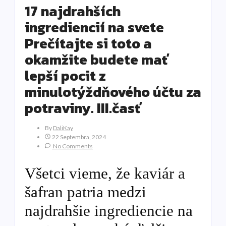
17 najdrahších
ingrediencií na svete
Prečítajte si toto a
okamžite budete mať
lepší pocit z
minulotýždňového účtu za
potraviny. III.časť
By
DaliKay
22 Septembra, 2024
No Comments
Všetci vieme, že kaviár a
šafran patria medzi
najdrahšie ingrediencie na