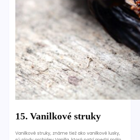
15. Vanilkové struky
Vanilkové struky, známe tiež ako vanilkové lusky,
sú plody orchidey Vanilla, ktorá patrí medzi málo