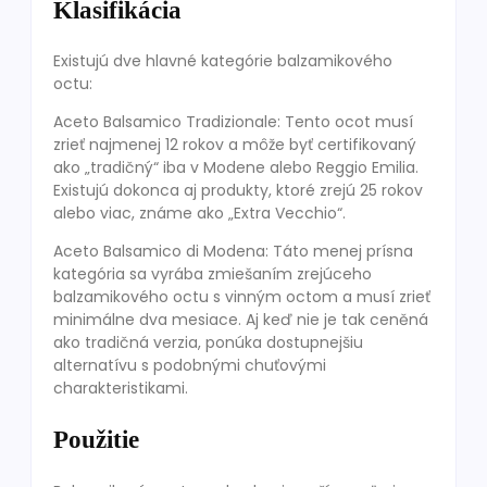
Klasifikácia
Existujú dve hlavné kategórie balzamikového
octu:
Aceto Balsamico Tradizionale: Tento ocot musí
zrieť najmenej 12 rokov a môže byť certifikovaný
ako „tradičný“ iba v Modene alebo Reggio Emilia.
Existujú dokonca aj produkty, ktoré zrejú 25 rokov
alebo viac, známe ako „Extra Vecchio“.
Aceto Balsamico di Modena: Táto menej prísna
kategória sa vyrába zmiešaním zrejúceho
balzamikového octu s vinným octom a musí zrieť
minimálne dva mesiace. Aj keď nie je tak ceněná
ako tradičná verzia, ponúka dostupnejšiu
alternatívu s podobnými chuťovými
charakteristikami.
Použitie