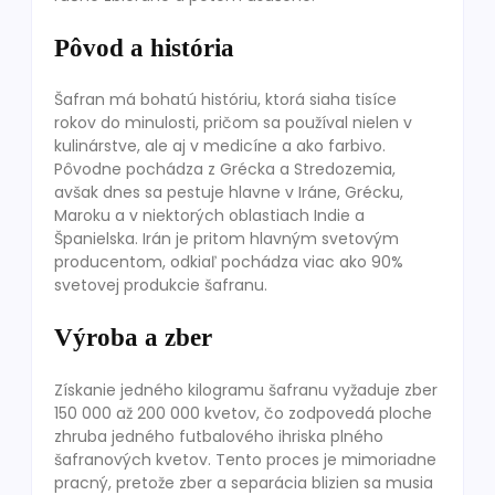
Pôvod a história
Šafran má bohatú históriu, ktorá siaha tisíce
rokov do minulosti, pričom sa používal nielen v
kulinárstve, ale aj v medicíne a ako farbivo.
Pôvodne pochádza z Grécka a Stredozemia,
avšak dnes sa pestuje hlavne v Iráne, Grécku,
Maroku a v niektorých oblastiach Indie a
Španielska. Irán je pritom hlavným svetovým
producentom, odkiaľ pochádza viac ako 90%
svetovej produkcie šafranu.
Výroba a zber
Získanie jedného kilogramu šafranu vyžaduje zber
150 000 až 200 000 kvetov, čo zodpovedá ploche
zhruba jedného futbalového ihriska plného
šafranových kvetov. Tento proces je mimoriadne
pracný, pretože zber a separácia blizien sa musia