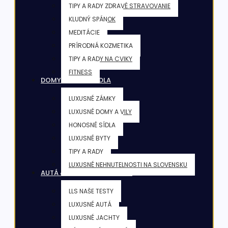
TIPY A RADY ZDRAVÉ STRAVOVANIE
KLUDNÝ SPÁNOK
MEDITÁCIE
PRÍRODNÁ KOZMETIKA
TIPY A RADY NA CVIKY
FITNESS
DOMY & VILY & SÍDLA
LUXUSNÉ ZÁMKY
LUXUSNÉ DOMY A VILY
HONOSNÉ SÍDLA
LUXUSNÉ BYTY
TIPY A RADY
LUXUSNÉ NEHNUTELNOSTI NA SLOVENSKU
AUTÁ & JACHTY & LIETADLÁ
LLS NAŠE TESTY
LUXUSNÉ AUTÁ
LUXUSNÉ JACHTY