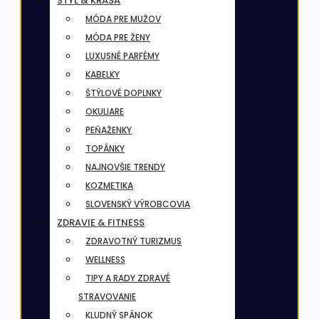
ŠTÝL & KRÁSA
MÓDA PRE MUŽOV
MÓDA PRE ŽENY
LUXUSNÉ PARFÉMY
KABELKY
ŠTÝLOVÉ DOPLNKY
OKULIARE
PEŇAŽENKY
TOPÁNKY
NAJNOVŠIE TRENDY
KOZMETIKA
SLOVENSKÝ VÝROBCOVIA
ZDRAVIE & FITNESS
ZDRAVOTNÝ TURIZMUS
WELLNESS
TIPY A RADY ZDRAVÉ
STRAVOVANIE
KLUDNÝ SPÁNOK