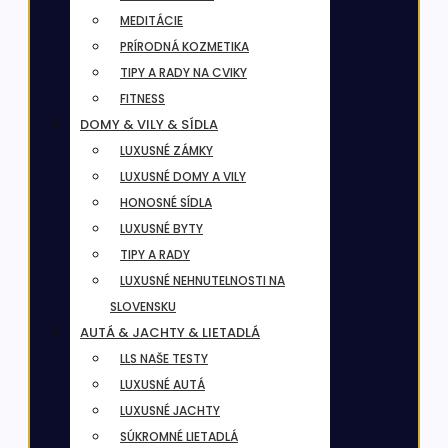
MEDITÁCIE
PRÍRODNÁ KOZMETIKA
TIPY A RADY NA CVIKY
FITNESS
DOMY & VILY & SÍDLA
LUXUSNÉ ZÁMKY
LUXUSNÉ DOMY A VILY
HONOSNÉ SÍDLA
LUXUSNÉ BYTY
TIPY A RADY
LUXUSNÉ NEHNUTELNOSTI NA
SLOVENSKU
AUTÁ & JACHTY & LIETADLÁ
LLS NAŠE TESTY
LUXUSNÉ AUTÁ
LUXUSNÉ JACHTY
SÚKROMNÉ LIETADLÁ