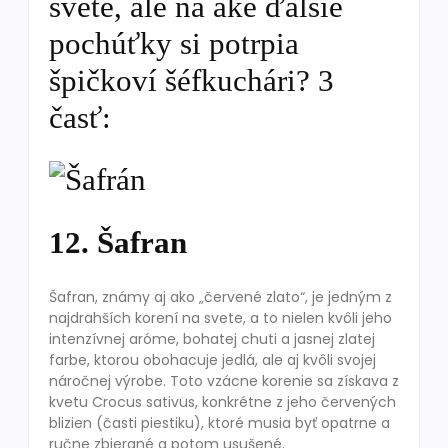
svete, ale na aké ďalšie
pochúťky si potrpia
špičkoví šéfkuchári? 3
časť:
12. Šafran
Šafran, známy aj ako „červené zlato“, je jedným z
najdrahších korení na svete, a to nielen kvôli jeho
intenzívnej aróme, bohatej chuti a jasnej zlatej
farbe, ktorou obohacuje jedlá, ale aj kvôli svojej
náročnej výrobe. Toto vzácne korenie sa získava z
kvetu Crocus sativus, konkrétne z jeho červených
blizien (časti piestiku), ktoré musia byť opatrne a
ručne zbierané a potom usušené.