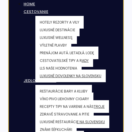
HOME
CESTOVANIE
HOTELY REZORTY A VILY
LUXUSNÉ DESTINÁCIE
LUXUSNÉ WELLNESS
VÝLETNÉ PLAVBY
PRENÁJOM AUTÁ, LIETADLÁ, LODE
CESTOVATELSKÉ TIPY A RADY
LLS NAŠE HODNOTENIA
LUXUSNÉ DOVOLENKY NA SLOVENSKU
JEDLO & NÁPOJE
REŠTAURÁCIE BARY A KLUBY
VÍNO PIVO LIEHOVINY CIGARY
RECEPTY TIPY NA VARENIE A NÁSTROJE
ZDRAVÉ STRAVOVANIE A PITIE
LUXUSNÉ REŠTAURÁCIE NA SLOVENSKU
ZNÁMI ŠÉFKUCHÁRI