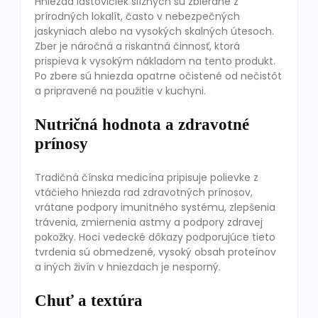
Hniezda lastovičiek slíznych sú zbierané z
prírodných lokalít, často v nebezpečných
jaskyniach alebo na vysokých skalných útesoch.
Zber je náročná a riskantná činnosť, ktorá
prispieva k vysokým nákladom na tento produkt.
Po zbere sú hniezda opatrne očistené od nečistôt
a pripravené na použitie v kuchyni.
Nutričná hodnota a zdravotné
prínosy
Tradičná čínska medicína pripisuje polievke z
vtáčieho hniezda rad zdravotných prínosov,
vrátane podpory imunitného systému, zlepšenia
trávenia, zmiernenia astmy a podpory zdravej
pokožky. Hoci vedecké dôkazy podporujúce tieto
tvrdenia sú obmedzené, vysoký obsah proteínov
a iných živín v hniezdach je nesporný.
Chuť a textúra