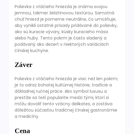
Polievka z vtáčieho hniezda je známa svojou
jemnou, takmer želatínovou textúrou. Samotná
chuť hniezd je pomerne neutrálne, čo umožňuje,
aby vynikli ostatné prísady pridávané do polievky,
ako sú kuracie vývary, kúsky kuracieho mäsa
alebo huby. Tento pokrm je často sladený a
podávaný ako dezert v niektorých variáciách
čínskej kuchyne.
Záver
Polievka z vtáčieho hniezda je viac než len pokrm;
je to odraz bohatej kultúrnej histórie, tradície a
dôkladnej ručnej práce. Ako symbol luxusu a
prestíže sa teší popularite medzi tými, ktorí si
môžu dovoliť tento vzácny delikates, a zostáva
dôležitou súčasťou tradičnej čínskej gastronómie
a medicíny.
Cena