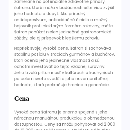
zamerané na potenciálne zdravotné prínosy
šafranu, ktoré môžu v budúcnosti ešte viac zvýšiť
jeho hodnotu a dopyt. Ako prírodný
antidepresívum, antioxidačné činidlo a možný
bojovník proti niektorým formám rakoviny, môže
šafran ponúkať nielen jedinečné gastronomické
zážitky, ale aj príspevok k lepšiemu zdraviu.
Napriek svojej vysoké cene, šafran si zachováva
stabilnú pozíciu v srdciach gurmánov a kuchárov,
ktorí ocenia jeho jedinečné vlastnosti a sú
ochotní investovať do tejto vzácnej suroviny.
Jeho trvalá prítomnosť v kultúrach a kuchyniach
po celom svete svedčí o jeho nezameniteľnej
hodnote, ktorá prekračuje hranice a generácie.
Cena
Vysoká cena šafranu je priamo spojená s jeho
náročnou manuálnou produkciou a obmedzenou
dostupnosťou. Ceny sa môžu pohybovať od 2 000