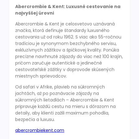
Abercrombie & Kent: Luxusné cestovanie na
najvyššej úrovni
Abercrombie & Kent je celosvetovo uznávaná
značka, ktorá definuje štandardy luxusného
cestovania už od roku 1962. S viac ako 55-ročnou
tradíciou je synonymom bezchybného servisu,
exkluzívnych zážitkov a špičkovej kvality. Ponúka
precízne navrhnuté zájazdy do viac než 100 krajín,
pričom zaručuje autentické a jedinečné
cestovateľské zážitky v doprovode skúsených
miestnych sprievodcov.
Od safari v Afrike, plavieb na súkromných
jachtách, až po poznávacie zájazdy na
súkromných lietadlách – Abercrombie & Kent
pripravuje každú cestu na mieru s dôrazom na
detaily, aby klienti zažili maximum pohodlia,
bezpečia a luxusu.
abercrombiekent.com