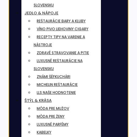
SLOVENSKU
JEDLO & NÁPOJE
REŠTAURÁCIE BARY A KLUBY
VÍNO PIVO LIEHOVINY CIGARY
RECEPTY TIPY NA VARENIE A
NÁSTROJE
ZDRAVÉ STRAVOVANIE A PITIE
LUXUSNÉ REŠTAURÁCIE NA
SLOVENSKU
ZNÁMI ŠÉFKUCHÁRI
MICHELIN REŠTAURÁCIE
LLS NAŠE HODNOTENIE
ŠTÝL & KRÁSA
MÓDA PRE MUŽOV
MÓDA PRE ŽENY
LUXUSNÉ PARFÉMY
KABELKY