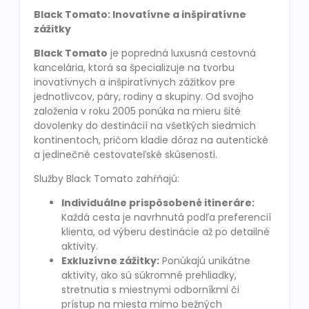
Black Tomato: Inovatívne a inšpiratívne
zážitky
Black Tomato
je popredná luxusná cestovná
kancelária, ktorá sa špecializuje na tvorbu
inovatívnych a inšpiratívnych zážitkov pre
jednotlivcov, páry, rodiny a skupiny. Od svojho
založenia v roku 2005 ponúka na mieru šité
dovolenky do destinácií na všetkých siedmich
kontinentoch, pričom kladie dôraz na autentické
a jedinečné cestovateľské skúsenosti.
Služby Black Tomato zahŕňajú:
Individuálne prispôsobené itineráre:
Každá cesta je navrhnutá podľa preferencií
klienta, od výberu destinácie až po detailné
aktivity.
Exkluzívne zážitky:
Ponúkajú unikátne
aktivity, ako sú súkromné prehliadky,
stretnutia s miestnymi odborníkmi či
prístup na miesta mimo bežných