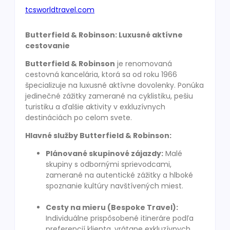
tcsworldtravel.com
Butterfield & Robinson: Luxusné aktívne
cestovanie
Butterfield & Robinson
je renomovaná
cestovná kancelária, ktorá sa od roku 1966
špecializuje na luxusné aktívne dovolenky. Ponúka
jedinečné zážitky zamerané na cyklistiku, pešiu
turistiku a ďalšie aktivity v exkluzívnych
destináciách po celom svete.
Hlavné služby Butterfield & Robinson:
Plánované skupinové zájazdy:
Malé
skupiny s odbornými sprievodcami,
zamerané na autentické zážitky a hlboké
spoznanie kultúry navštívených miest.
Cesty na mieru (Bespoke Travel):
Individuálne prispôsobené itineráre podľa
preferencií klienta, vrátane exkluzívnych