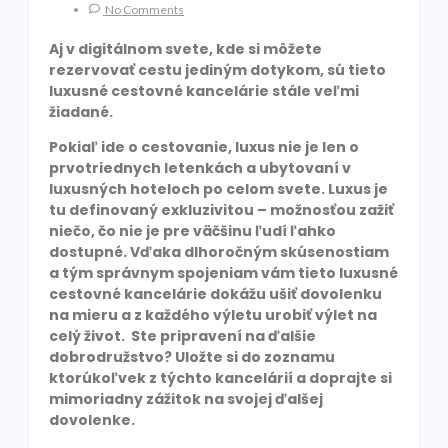
No Comments
Aj v digitálnom svete, kde si môžete
rezervovať cestu jediným dotykom, sú tieto
luxusné cestovné kancelárie stále veľmi
žiadané.
Pokiaľ ide o cestovanie, luxus nie je len o
prvotriednych letenkách a ubytovaní v
luxusných hoteloch po celom svete. Luxus je
tu definovaný exkluzivitou – možnosťou zažiť
niečo, čo nie je pre väčšinu ľudí ľahko
dostupné. Vďaka dlhoročným skúsenostiam
a tým správnym spojeniam vám tieto luxusné
cestovné kancelárie dokážu ušiť dovolenku
na mieru a z každého výletu urobiť výlet na
celý život. Ste pripravení na ďalšie
dobrodružstvo? Uložte si do zoznamu
ktorúkoľvek z týchto kancelárií a doprajte si
mimoriadny zážitok na svojej ďalšej
dovolenke.