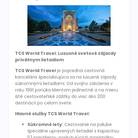
TCS World Travel: Luxusné svetové zájazdy
privátnym lietadlom
TCS World Travel
je popredná cestovná
kancelária špecializujúca sa na luxusné zájazdy
súkromnými lietadlami. Od svojho založenia v
roku 1991 ponúka klientom jedinečné a na mieru
šité cestovateľské zážitky do viac ako 200
destinácií po celom svete.
Hlavné služby TCS World Travel:
Súkromné lety:
Cestovanie na palube
špeciálne upravených lietadiel s kapacitou
52 pasažierov, poskytujúcich maximálny