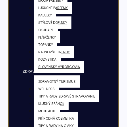
MÓDA PRE ŽENY
LUXUSNÉ PARFÉMY
KABELKY
ŠTÝLOVÉ DOPLNKY
OKULIARE
PEŇAŽENKY
TOPÁNKY
NAJNOVŠIE TRENDY
KOZMETIKA
SLOVENSKÝ VÝROBCOVIA
ZDRAVIE & FITNESS
ZDRAVOTNÝ TURIZMUS
WELLNESS
TIPY A RADY ZDRAVÉ STRAVOVANIE
KLUDNÝ SPÁNOK
MEDITÁCIE
PRÍRODNÁ KOZMETIKA
TIPY A RADY NA CVIKY