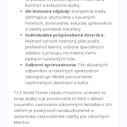
komfort a exkluzívne služby.
All-inclusive zájazdy:
Kompletné balíky
zahŕňajúce ubytovanie v luxusných
hoteloch, stravovanie, exkurzie, sprievodcov
a všetky potrebné transfery.
Individuálne prispôsobené itineráre:
Možnosť vytvoriť cestovný plán podľa
preferencií klienta, vrátane špeciálnych
zážitkov a prístupu na miesta mimo
bežných turistických trás.
Odborní sprievodcovia:
Tím skúsených
odborníkov a miestnych sprievodcov
zabezpečuje hlboké porozumenie
navštívených destinácií a kultúr.
TCS World Travel získala množstvo ocenení za
svoje služby a je považovaná za lídra v oblasti
luxusného cestovania súkromnými lietadlami. Ich
cieľom je poskytovať nezabudnuteľné a
autentické cestovateľské zážitky pre náročných
klientov.