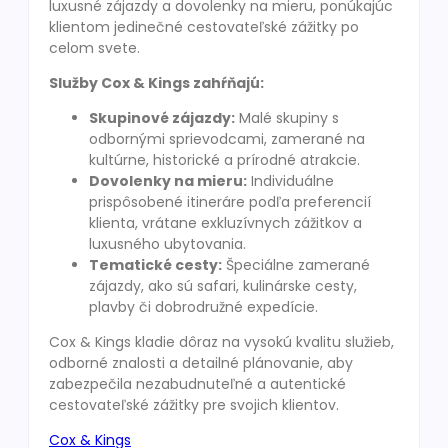
luxusné zájazdy a dovolenky na mieru, ponúkajúc
klientom jedinečné cestovateľské zážitky po
celom svete.
Služby Cox & Kings zahŕňajú:
Skupinové zájazdy:
Malé skupiny s
odbornými sprievodcami, zamerané na
kultúrne, historické a prírodné atrakcie.
Dovolenky na mieru:
Individuálne
prispôsobené itineráre podľa preferencií
klienta, vrátane exkluzívnych zážitkov a
luxusného ubytovania.
Tematické cesty:
Špeciálne zamerané
zájazdy, ako sú safari, kulinárske cesty,
plavby či dobrodružné expedície.
Cox & Kings kladie dôraz na vysokú kvalitu služieb,
odborné znalosti a detailné plánovanie, aby
zabezpečila nezabudnuteľné a autentické
cestovateľské zážitky pre svojich klientov.
Cox & Kings