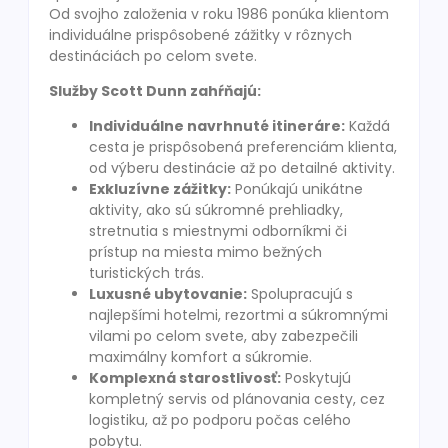
Od svojho založenia v roku 1986 ponúka klientom
individuálne prispôsobené zážitky v rôznych
destináciách po celom svete.
Služby Scott Dunn zahŕňajú:
Individuálne navrhnuté itineráre:
Každá
cesta je prispôsobená preferenciám klienta,
od výberu destinácie až po detailné aktivity.
Exkluzívne zážitky:
Ponúkajú unikátne
aktivity, ako sú súkromné prehliadky,
stretnutia s miestnymi odborníkmi či
prístup na miesta mimo bežných
turistických trás.
Luxusné ubytovanie:
Spolupracujú s
najlepšími hotelmi, rezortmi a súkromnými
vilami po celom svete, aby zabezpečili
maximálny komfort a súkromie.
Komplexná starostlivosť:
Poskytujú
kompletný servis od plánovania cesty, cez
logistiku, až po podporu počas celého
pobytu.