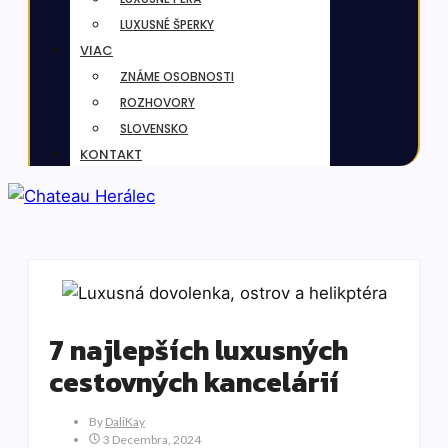
LUXUSNÉ ŠPERKY
VIAC
ZNÁME OSOBNOSTI
ROZHOVORY
SLOVENSKO
KONTAKT
7 najlepších luxusných
cestovných kancelárií
By
DaliKay
3 Decembra, 2024