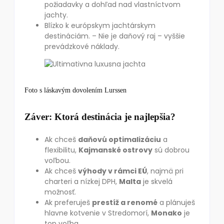
požiadavky a dohľad nad vlastníctvom
jachty.
Blízko k európskym jachtárskym
destináciám. – Nie je daňový raj – vyššie
prevádzkové náklady.
Foto s láskavým dovolením Lurssen
Záver: Ktorá destinácia je najlepšia?
Ak chceš
daňovú optimalizáciu
a
flexibilitu,
Kajmanské ostrovy
sú dobrou
voľbou.
Ak chceš
výhody v rámci EÚ
, najmä pri
charteri a nízkej DPH,
Malta
je skvelá
možnosť.
Ak preferuješ
prestíž a renomé
a plánuješ
hlavne kotvenie v Stredomorí,
Monako
je
top voľba.