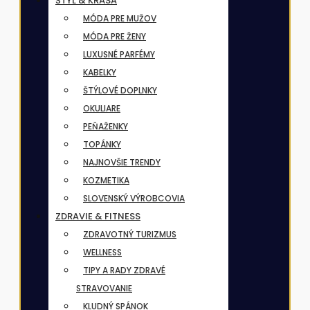
ŠTÝL & KRÁSA
MÓDA PRE MUŽOV
MÓDA PRE ŽENY
LUXUSNÉ PARFÉMY
KABELKY
ŠTÝLOVÉ DOPLNKY
OKULIARE
PEŇAŽENKY
TOPÁNKY
NAJNOVŠIE TRENDY
KOZMETIKA
SLOVENSKÝ VÝROBCOVIA
ZDRAVIE & FITNESS
ZDRAVOTNÝ TURIZMUS
WELLNESS
TIPY A RADY ZDRAVÉ
STRAVOVANIE
KLUDNÝ SPÁNOK