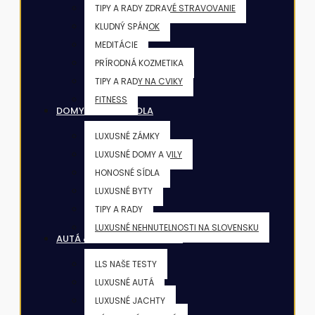
TIPY A RADY ZDRAVÉ STRAVOVANIE
KLUDNÝ SPÁNOK
MEDITÁCIE
PRÍRODNÁ KOZMETIKA
TIPY A RADY NA CVIKY
FITNESS
DOMY & VILY & SÍDLA
LUXUSNÉ ZÁMKY
LUXUSNÉ DOMY A VILY
HONOSNÉ SÍDLA
LUXUSNÉ BYTY
TIPY A RADY
LUXUSNÉ NEHNUTELNOSTI NA SLOVENSKU
AUTÁ & JACHTY & LIETADLÁ
LLS NAŠE TESTY
LUXUSNÉ AUTÁ
LUXUSNÉ JACHTY