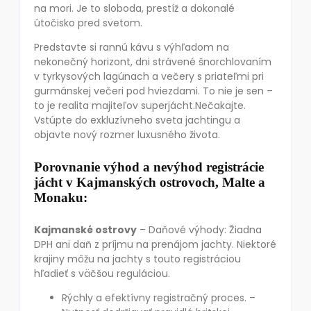
na mori. Je to sloboda, prestíž a dokonalé
útočisko pred svetom.
Predstavte si rannú kávu s výhľadom na
nekonečný horizont, dni strávené šnorchlovaním
v tyrkysových lagúnach a večery s priateľmi pri
gurmánskej večeri pod hviezdami. To nie je sen –
to je realita majiteľov superjácht.Nečakajte.
Vstúpte do exkluzívneho sveta jachtingu a
objavte nový rozmer luxusného života.
Porovnanie výhod a nevýhod registrácie
jácht v Kajmanských ostrovoch, Malte a
Monaku:
Kajmanské ostrovy
– Daňové výhody: Žiadna
DPH ani daň z príjmu na prenájom jachty. Niektoré
krajiny môžu na jachty s touto registráciou
hľadieť s väčšou reguláciou.
Rýchly a efektívny registračný proces. –