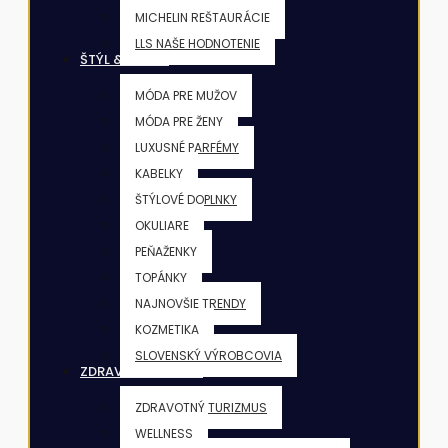
MICHELIN REŠTAURÁCIE
LLS NAŠE HODNOTENIE
ŠTÝL & KRÁSA
MÓDA PRE MUŽOV
MÓDA PRE ŽENY
LUXUSNÉ PARFÉMY
KABELKY
ŠTÝLOVÉ DOPLNKY
OKULIARE
PEŇAŽENKY
TOPÁNKY
NAJNOVŠIE TRENDY
KOZMETIKA
SLOVENSKÝ VÝROBCOVIA
ZDRAVIE & FITNESS
ZDRAVOTNÝ TURIZMUS
WELLNESS