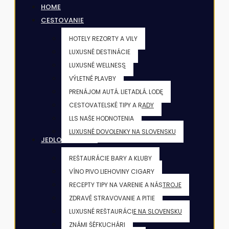
HOME
CESTOVANIE
HOTELY REZORTY A VILY
LUXUSNÉ DESTINÁCIE
LUXUSNÉ WELLNESS
VÝLETNÉ PLAVBY
PRENÁJOM AUTÁ, LIETADLÁ, LODE
CESTOVATELSKÉ TIPY A RADY
LLS NAŠE HODNOTENIA
LUXUSNÉ DOVOLENKY NA SLOVENSKU
JEDLO & NÁPOJE
REŠTAURÁCIE BARY A KLUBY
VÍNO PIVO LIEHOVINY CIGARY
RECEPTY TIPY NA VARENIE A NÁSTROJE
ZDRAVÉ STRAVOVANIE A PITIE
LUXUSNÉ REŠTAURÁCIE NA SLOVENSKU
ZNÁMI ŠÉFKUCHÁRI