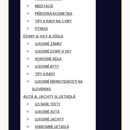
MEDITÁCIE
PRÍRODNÁ KOZMETIKA
TIPY A RADY NA CVIKY
FITNESS
DOMY & VILY & SÍDLA
LUXUSNÉ ZÁMKY
LUXUSNÉ DOMY A VILY
HONOSNÉ SÍDLA
LUXUSNÉ BYTY
TIPY A RADY
LUXUSNÉ NEHNUTELNOSTI NA
SLOVENSKU
AUTÁ & JACHTY & LIETADLÁ
LLS NAŠE TESTY
LUXUSNÉ AUTÁ
LUXUSNÉ JACHTY
SÚKROMNÉ LIETADLÁ