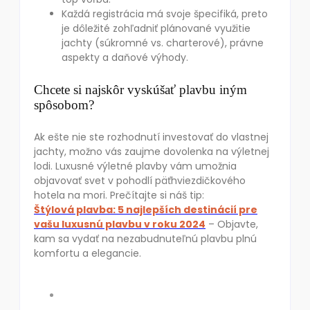
Každá registrácia má svoje špecifiká, preto
je dôležité zohľadniť plánované využitie
jachty (súkromné vs. charterové), právne
aspekty a daňové výhody.
Chcete si najskôr vyskúšať plavbu iným
spôsobom?
Ak ešte nie ste rozhodnutí investovať do vlastnej
jachty, možno vás zaujme dovolenka na výletnej
lodi. Luxusné výletné plavby vám umožnia
objavovať svet v pohodlí päťhviezdičkového
hotela na mori. Prečítajte si náš tip:
Štýlová plavba: 5 najlepších destinácií pre
vašu luxusnú plavbu v roku 2024
– Objavte,
kam sa vydať na nezabudnuteľnú plavbu plnú
komfortu a elegancie.