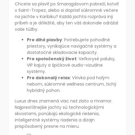
Chcete sa plaviť po Smaragdovom pobreží, kotviť
v Saint-Tropez, alebo si dopriať súkromné večere
na jachte v Karibiku? Každá jachta rozpráva iný
príbeh a je dôležité, aby ten váš dokonale odrážal
vaše túžby.
Pre dlhé plavby
: Potrebujete pohodlné
priestory, vynikajúce navigačné systémy a
dostatočné skladovacie kapacity.
Pre spoločenský život
: Veľkorysé paluby,
VIP kajuty a špičkové audio-vizuálne
systémy.
Pre dokonalý relax
: Vírivka pod holým
nebom, súkromné wellness centrum, tichý
hybridný pohon.
Luxus dnes znamená viac než zlato a mramor.
Najprestížnejšie jachty sú technologickými
skvostami, ponúkajú ekologické riešenia,
inteligentné systémy riadenia a dizajn
prispôsobený presne na mieru.