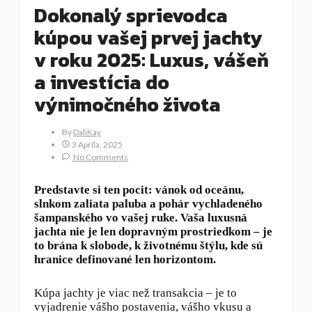
Dokonalý sprievodca
kúpou vašej prvej jachty
v roku 2025: Luxus, vášeň
a investícia do
výnimočného života
By
DaliKay
3 Apríla, 2025
No Comments
Predstavte si ten pocit: vánok od oceánu,
slnkom zaliata paluba a pohár vychladeného
šampanského vo vašej ruke. Vaša luxusná
jachta nie je len dopravným prostriedkom – je
to brána k slobode, k životnému štýlu, kde sú
hranice definované len horizontom.
Kúpa jachty je viac než transakcia – je to
vyjadrenie vášho postavenia, vášho vkusu a