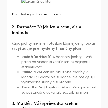
Foto s láskavým dovolením Lurssen
2. Rozpočet: Nejde len o cenu, ale o
hodnotu
Kúpa jachty nie je len otázkou kúpnej ceny.
Luxus
si vyžaduje premyslený finančný plán
.
Ročná údržba
: 10 % hodnoty jachty – váš
palác na vlnách si zaslúži len tú najlepšiu
starostlivosť.
Palivo a kotvenie
: Exkluzívne maríny v
Monaku či Miami nie sú lacné, ale poskytujú
výnimočné služby a súkromie.
Posádka
: Váš kapitán, šéfkuchár a personál
sa postarajú o dokonalý zážitok na mori.
3. Maklér: Váš sprievodca svetom