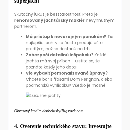
superjácht
Skutočný luxus je bezstarostnosť. Preto je
renomovaný jachtársky maklér
nevyhnutným
partnerom.
Má prístup k neverejným ponukám?
Tie
najlepšie jachty sa často predajú ešte
predtým, než sa dostanú na trh.
Zabezpečí detailnú inšpekciu?
Každá
jachta má svoj príbeh – uistite sa, že
poznáte každý jeho detail.
Vie vybaviť personalizované úpravy?
Chcete bar s fľašami Dom Pérignon, alebo
podmorskú vyhliadku? Všetko je možné.
Obrazový kredit: denbelitsky/Bigstock.com
4. Overenie technického stavu: Investujte