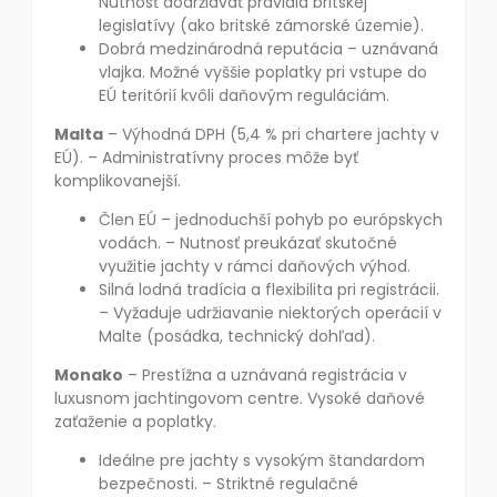
Nutnosť dodržiavať pravidlá britskej
legislatívy (ako britské zámorské územie).
Dobrá medzinárodná reputácia – uznávaná
vlajka. Možné vyššie poplatky pri vstupe do
EÚ teritórií kvôli daňovým reguláciám.
Malta
– Výhodná DPH (5,4 % pri chartere jachty v
EÚ). – Administratívny proces môže byť
komplikovanejší.
Člen EÚ – jednoduchší pohyb po európskych
vodách. – Nutnosť preukázať skutočné
využitie jachty v rámci daňových výhod.
Silná lodná tradícia a flexibilita pri registrácii.
– Vyžaduje udržiavanie niektorých operácií v
Malte (posádka, technický dohľad).
Monako
– Prestížna a uznávaná registrácia v
luxusnom jachtingovom centre. Vysoké daňové
zaťaženie a poplatky.
Ideálne pre jachty s vysokým štandardom
bezpečnosti. – Striktné regulačné