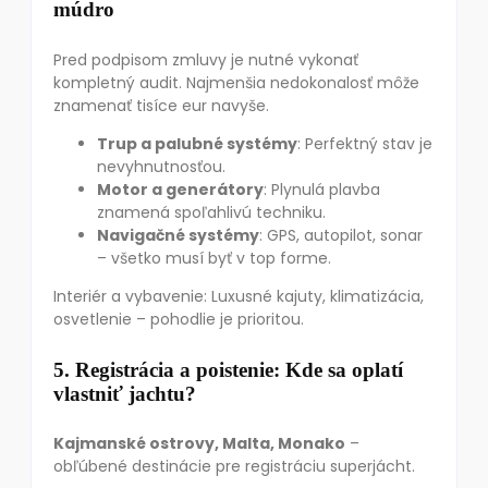
múdro
Pred podpisom zmluvy je nutné vykonať
kompletný audit. Najmenšia nedokonalosť môže
znamenať tisíce eur navyše.
Trup a palubné systémy
: Perfektný stav je
nevyhnutnosťou.
Motor a generátory
: Plynulá plavba
znamená spoľahlivú techniku.
Navigačné systémy
: GPS, autopilot, sonar
– všetko musí byť v top forme.
Interiér a vybavenie: Luxusné kajuty, klimatizácia,
osvetlenie – pohodlie je prioritou.
5. Registrácia a poistenie: Kde sa oplatí
vlastniť jachtu?
Kajmanské ostrovy, Malta, Monako
–
obľúbené destinácie pre registráciu superjácht.