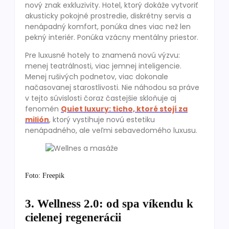
nový znak exkluzivity. Hotel, ktorý dokáže vytvoriť
akusticky pokojné prostredie, diskrétny servis a
nenápadný komfort, ponúka dnes viac než len
pekný interiér. Ponúka vzácny mentálny priestor.
Pre luxusné hotely to znamená novú výzvu:
menej teatrálnosti, viac jemnej inteligencie.
Menej rušivých podnetov, viac dokonale
načasovanej starostlivosti. Nie náhodou sa práve
v tejto súvislosti čoraz častejšie skloňuje aj
fenomén
Quiet luxury: ticho, ktoré stojí za
milión
, ktorý vystihuje novú estetiku
nenápadného, ale veľmi sebavedomého luxusu.
Foto: Freepik
3. Wellness 2.0: od spa víkendu k
cielenej regenerácii