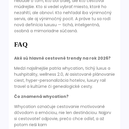
nebude o tom, kto bol ďalej, ale kto cestoval
múdrejšie. Kto si vedel vybrať miesto, ktoré ho
nezahltí, ale obnoví. Kto nehľadal iba výnimočný
servis, ale aj výnimočný pocit. A práve tu sa rodí
nová definícia luxusu — tichá, inteligentná,
osobná a mimoriadne súčasná.
FAQ
Aké sú hlavné cestovné trendy na rok 2026?
Medzi najsilnejšie patria whycation, tichý luxus a
hushpitality, wellness 2.0, AI asistované plánovanie
ciest, hyper-personalizácia hotelov, luxury rail
travel a kultúrne či genealogické cesty.
Čo znamená whycation?
Whycation označuje cestovanie motivované
dôvodom a emóciou, nie len destináciou. Najprv
si cestovateľ odpovie, prečo chce odísť, a až
potom rieši kam