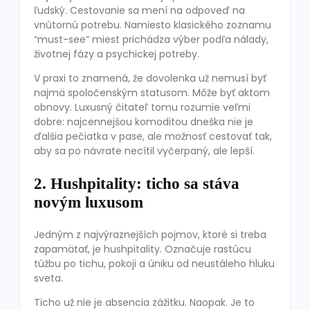
ľudský. Cestovanie sa mení na odpoveď na
vnútornú potrebu. Namiesto klasického zoznamu
“must-see” miest prichádza výber podľa nálady,
životnej fázy a psychickej potreby.
V praxi to znamená, že dovolenka už nemusí byť
najmä spoločenským statusom. Môže byť aktom
obnovy. Luxusný čitateľ tomu rozumie veľmi
dobre: najcennejšou komoditou dneška nie je
ďalšia pečiatka v pase, ale možnosť cestovať tak,
aby sa po návrate necítil vyčerpaný, ale lepší.
2. Hushpitality: ticho sa stáva
novým luxusom
Jedným z najvýraznejších pojmov, ktoré si treba
zapamätať, je hushpitality. Označuje rastúcu
túžbu po tichu, pokoji a úniku od neustáleho hluku
sveta.
Ticho už nie je absencia zážitku. Naopak. Je to