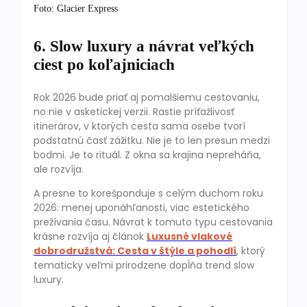
Foto: Glacier Express
6. Slow luxury a návrat veľkých
ciest po koľajniciach
Rok 2026 bude priať aj pomalšiemu cestovaniu,
no nie v asketickej verzii. Rastie príťažlivosť
itinerárov, v ktorých cesta sama osebe tvorí
podstatnú časť zážitku. Nie je to len presun medzi
bodmi. Je to rituál. Z okna sa krajina nepreháňa,
ale rozvíja.
A presne to korešponduje s celým duchom roku
2026: menej uponáhľanosti, viac estetického
prežívania času. Návrat k tomuto typu cestovania
krásne rozvíja aj článok
Luxusné vlakové
dobrodružstvá: Cesta v štýle a pohodlí
, ktorý
tematicky veľmi prirodzene dopĺňa trend slow
luxury.