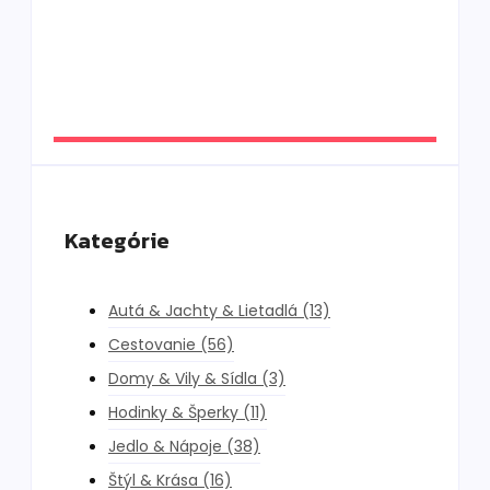
Solana Beach Mauritius: slow luxury pri
oceáne, ktorý si vás získa aj napriek chybám
By
DaliKay
Kategórie
Autá & Jachty & Lietadlá
(13)
Cestovanie
(56)
Domy & Vily & Sídla
(3)
Hodinky & Šperky
(11)
Jedlo & Nápoje
(38)
Štýl & Krása
(16)