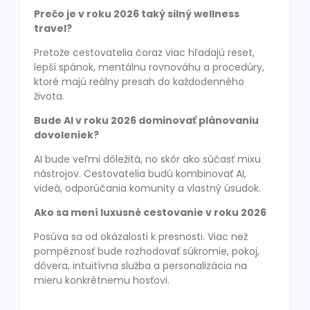
Prečo je v roku 2026 taký silný wellness
travel?
Pretože cestovatelia čoraz viac hľadajú reset,
lepší spánok, mentálnu rovnováhu a procedúry,
ktoré majú reálny presah do každodenného
života.
Bude AI v roku 2026 dominovať plánovaniu
dovoleniek?
AI bude veľmi dôležitá, no skôr ako súčasť mixu
nástrojov. Cestovatelia budú kombinovať AI,
videá, odporúčania komunity a vlastný úsudok.
Ako sa mení luxusné cestovanie v roku 2026
Posúva sa od okázalosti k presnosti. Viac než
pompéznosť bude rozhodovať súkromie, pokoj,
dôvera, intuitívna služba a personalizácia na
mieru konkrétnemu hosťovi.