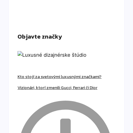
Objavte značky
Kto stojí za svetovými luxusnými značkami?
Vizionári, ktorí zmenili Gucci, Ferrari či Dior