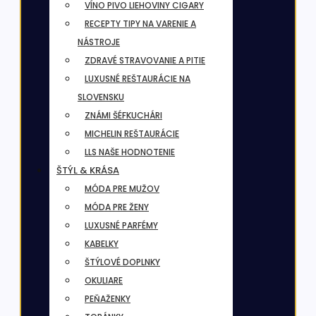
VÍNO PIVO LIEHOVINY CIGARY
RECEPTY TIPY NA VARENIE A
NÁSTROJE
ZDRAVÉ STRAVOVANIE A PITIE
LUXUSNÉ REŠTAURÁCIE NA
SLOVENSKU
ZNÁMI ŠÉFKUCHÁRI
MICHELIN REŠTAURÁCIE
LLS NAŠE HODNOTENIE
ŠTÝL & KRÁSA
MÓDA PRE MUŽOV
MÓDA PRE ŽENY
LUXUSNÉ PARFÉMY
KABELKY
ŠTÝLOVÉ DOPLNKY
OKULIARE
PEŇAŽENKY