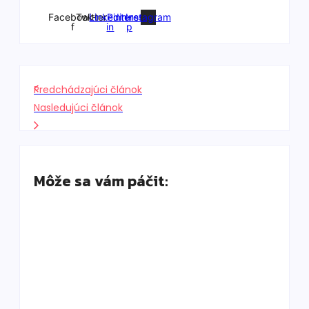
Facebook-
Twitter
Linkedin-
Pinterest-
Instagram
f
in
p
Predchádzajúci článok
Nasledujúci článok
Môže sa vám páčit:
Old money nie je len béžová: Ako vyzerá
skutočný luxus bez loga
By
DaliKay