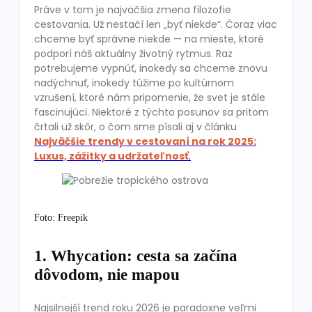
Práve v tom je najväčšia zmena filozofie
cestovania. Už nestačí len „byť niekde“. Čoraz viac
chceme byť správne niekde — na mieste, ktoré
podporí náš aktuálny životný rytmus. Raz
potrebujeme vypnúť, inokedy sa chceme znovu
nadýchnuť, inokedy túžime po kultúrnom
vzrušení, ktoré nám pripomenie, že svet je stále
fascinujúci. Niektoré z týchto posunov sa pritom
črtali už skôr, o čom sme písali aj v článku
Najväčšie trendy v cestovaní na rok 2025:
Luxus, zážitky a udržateľnosť
.
Foto: Freepik
1. Whycation: cesta sa začína
dôvodom, nie mapou
Najsilnejší trend roku 2026 je paradoxne veľmi