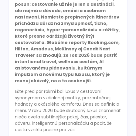
posun: cestovanie už nie je len o destinácii,
ale najmä o dôvode, emócii a osobnom
nastavení. Namiesto preplnených itinerárov
prichádza dôraz na zmysluplnosť, ticho,
regeneráciu, hyper-personalizáciu a zážitky,
ktoré presne odrážajú životný štýl
cestovateľa. Globálne reporty Booking.com,
Hilton, Amadeus, McKinsey aj Condé Nast
Traveler sa zhodujú, že rok 2026 bude patriť
intentional travel, wellness cestám, AI
asistovanému plánovaniu, kultúrnym
impulzom a novému typu luxusu, ktorý je
menej okázalý, no o to osobnejší.
Ešte pred pár rokmi bol luxus v cestovaní
synonymom vzdialenej exotiky, prezentačnej
hodnoty a okázalého komfortu. Dnes sa definícia
mení. V roku 2026 bude skutočný luxus znamenať
niečo oveľa subtílnejšie: pokoj, čas, priestor,
dôveru, inteligentnú personalizáciu a pocit, že
cesta vznikla presne pre vás.