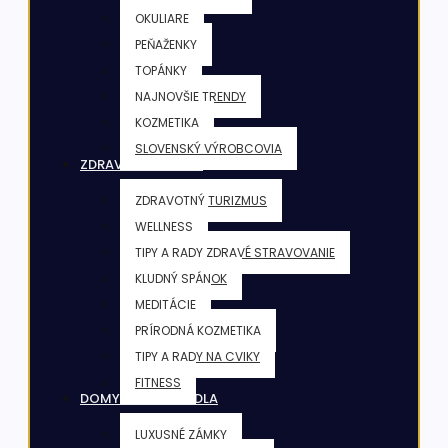
OKULIARE
PEŇAŽENKY
TOPÁNKY
NAJNOVŠIE TRENDY
KOZMETIKA
SLOVENSKÝ VÝROBCOVIA
ZDRAVIE & FITNESS
ZDRAVOTNÝ TURIZMUS
WELLNESS
TIPY A RADY ZDRAVÉ STRAVOVANIE
KLUDNÝ SPÁNOK
MEDITÁCIE
PRÍRODNÁ KOZMETIKA
TIPY A RADY NA CVIKY
FITNESS
DOMY & VILY & SÍDLA
LUXUSNÉ ZÁMKY