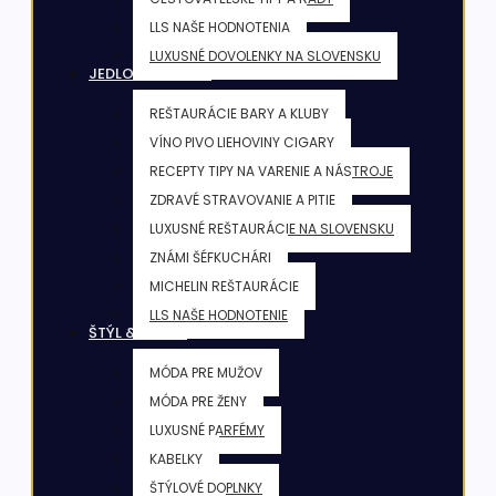
LLS NAŠE HODNOTENIA
LUXUSNÉ DOVOLENKY NA SLOVENSKU
JEDLO & NÁPOJE
REŠTAURÁCIE BARY A KLUBY
VÍNO PIVO LIEHOVINY CIGARY
RECEPTY TIPY NA VARENIE A NÁSTROJE
ZDRAVÉ STRAVOVANIE A PITIE
LUXUSNÉ REŠTAURÁCIE NA SLOVENSKU
ZNÁMI ŠÉFKUCHÁRI
MICHELIN REŠTAURÁCIE
LLS NAŠE HODNOTENIE
ŠTÝL & KRÁSA
MÓDA PRE MUŽOV
MÓDA PRE ŽENY
LUXUSNÉ PARFÉMY
KABELKY
ŠTÝLOVÉ DOPLNKY