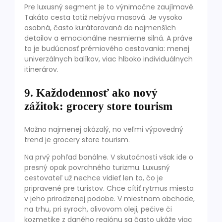
Pre luxusný segment je to výnimočne zaujímavé.
Takáto cesta totiž nebýva masová. Je vysoko
osobná, často kurátorovaná do najmenších
detailov a emocionálne nesmierne silná. A práve
to je budúcnosť prémiového cestovania: menej
univerzálnych balíkov, viac hlboko individuálnych
itinerárov.
9. Každodennosť ako nový
zážitok: grocery store tourism
Možno najmenej okázalý, no veľmi výpovedný
trend je grocery store tourism.
Na prvý pohľad banálne. V skutočnosti však ide o
presný opak povrchného turizmu. Luxusný
cestovateľ už nechce vidieť len to, čo je
pripravené pre turistov. Chce cítiť rytmus miesta
v jeho prirodzenej podobe. V miestnom obchode,
na trhu, pri syroch, olivovom oleji, pečive či
kozmetike z daného regiónu sa často ukáže viac