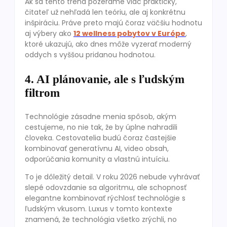
Ak sa tento trend pozeráme viac prakticky,
čitateľ už nehľadá len teóriu, ale aj konkrétnu
inšpiráciu. Práve preto majú čoraz väčšiu hodnotu
aj výbery ako
12 wellness pobytov v Európe
,
ktoré ukazujú, ako dnes môže vyzerať moderný
oddych s vyššou pridanou hodnotou.
4. AI plánovanie, ale s ľudským
filtrom
Technológie zásadne menia spôsob, akým
cestujeme, no nie tak, že by úplne nahradili
človeka. Cestovatelia budú čoraz častejšie
kombinovať generatívnu AI, video obsah,
odporúčania komunity a vlastnú intuíciu.
To je dôležitý detail. V roku 2026 nebude vyhrávať
slepé odovzdanie sa algoritmu, ale schopnosť
elegantne kombinovať rýchlosť technológie s
ľudským vkusom. Luxus v tomto kontexte
znamená, že technológia všetko zrýchli, no