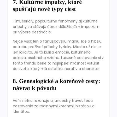
7. Kultúrne impulzy, ktoré
spúšťajú nové typy ciest
Film, seriály, popkultúrne fenomény aj kultúrne
príbehy sa stávajú čoraz dôležitejším impulzom
pri výbere destinácie.
Nejde však len o fanúšikovskú mániu. Ide o hlbšiu
potrebu prežívať príbehy fyzicky. Miesto už nie je
len lokalita. Je to kulisa emócie, kultúrneho
odkazu, osobného vzťahu. Luxusné cestovanie si z
tohto trendu berie to najlepšie: možnosť vstúpiť
do sveta, ktorý má estetiku, naratív a charakter.
8. Genealogické a koreňové cesty:
návrat k pôvodu
Veľmi silno rezonuje aj ancestry travel, teda
cestovanie za rodinnými koreňmi, históriou a
identitou.