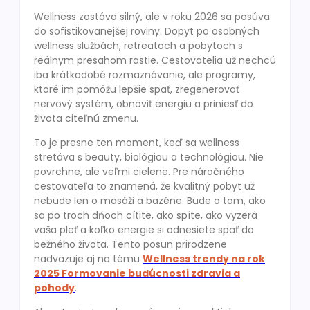
Wellness zostáva silný, ale v roku 2026 sa posúva
do sofistikovanejšej roviny. Dopyt po osobných
wellness službách, retreatoch a pobytoch s
reálnym presahom rastie. Cestovatelia už nechcú
iba krátkodobé rozmaznávanie, ale programy,
ktoré im pomôžu lepšie spať, zregenerovať
nervový systém, obnoviť energiu a priniesť do
života citeľnú zmenu.
To je presne ten moment, keď sa wellness
stretáva s beauty, biológiou a technológiou. Nie
povrchne, ale veľmi cielene. Pre náročného
cestovateľa to znamená, že kvalitný pobyt už
nebude len o masáži a bazéne. Bude o tom, ako
sa po troch dňoch cítite, ako spíte, ako vyzerá
vaša pleť a koľko energie si odnesiete späť do
bežného života. Tento posun prirodzene
nadväzuje aj na tému
Wellness trendy na rok
2025 Formovanie budúcnosti zdravia a
pohody
.