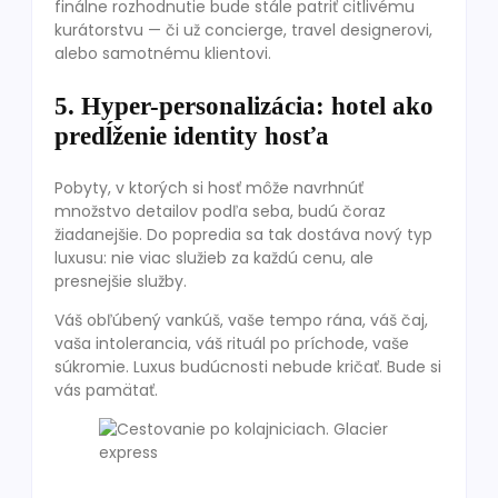
finálne rozhodnutie bude stále patriť citlivému
kurátorstvu — či už concierge, travel designerovi,
alebo samotnému klientovi.
5. Hyper-personalizácia: hotel ako
predĺženie identity hosťa
Pobyty, v ktorých si hosť môže navrhnúť
množstvo detailov podľa seba, budú čoraz
žiadanejšie. Do popredia sa tak dostáva nový typ
luxusu: nie viac služieb za každú cenu, ale
presnejšie služby.
Váš obľúbený vankúš, vaše tempo rána, váš čaj,
vaša intolerancia, váš rituál po príchode, vaše
súkromie. Luxus budúcnosti nebude kričať. Bude si
vás pamätať.