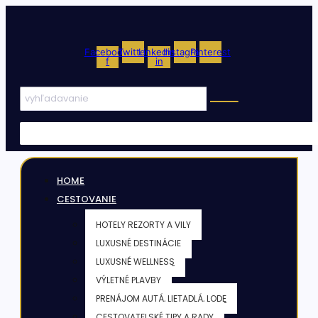
Facebook-
Twitter
Linkedin-
Instagram
Pinterest
f
in
HOME
CESTOVANIE
HOTELY REZORTY A VILY
LUXUSNÉ DESTINÁCIE
LUXUSNÉ WELLNESS
VÝLETNÉ PLAVBY
PRENÁJOM AUTÁ, LIETADLÁ, LODE
CESTOVATELSKÉ TIPY A RADY