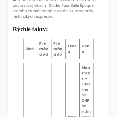
Áno. Na úseku Montreux – Zweisimmen možno
cestovať aj vlakom GoldenPass Belle Époque,
ktorého interiér čerpá inšpiráciu z romantiky
historických expresov.
Rýchle fakty:
Pre
Pre
Tras
Cen
Vlak
máv
máv
a
a
a od
a do
Mon
treu
x –
Luce
rne:
od
CHF
92
jedno
Mon
smer