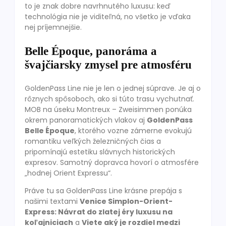
to je znak dobre navrhnutého luxusu: keď
technológia nie je viditeľná, no všetko je vďaka
nej príjemnejšie.
Belle Époque, panoráma a
švajčiarsky zmysel pre atmosféru
GoldenPass Line nie je len o jednej súprave. Je aj o
rôznych spôsoboch, ako si túto trasu vychutnať.
MOB na úseku Montreux – Zweisimmen ponúka
okrem panoramatických vlakov aj
GoldenPass
Belle Époque
, ktorého vozne zámerne evokujú
romantiku veľkých železničných čias a
pripomínajú estetiku slávnych historických
expresov. Samotný dopravca hovorí o atmosfére
„hodnej Orient Expressu“.
Práve tu sa GoldenPass Line krásne prepája s
našimi textami
Venice Simplon-Orient-
Express: Návrat do zlatej éry luxusu na
koľajniciach
a
Viete aký je rozdiel medzi