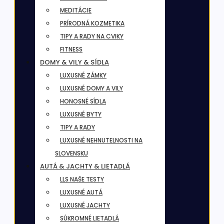
MEDITÁCIE
PRÍRODNÁ KOZMETIKA
TIPY A RADY NA CVIKY
FITNESS
DOMY & VILY & SÍDLA
LUXUSNÉ ZÁMKY
LUXUSNÉ DOMY A VILY
HONOSNÉ SÍDLA
LUXUSNÉ BYTY
TIPY A RADY
LUXUSNÉ NEHNUTELNOSTI NA
SLOVENSKU
AUTÁ & JACHTY & LIETADLÁ
LLS NAŠE TESTY
LUXUSNÉ AUTÁ
LUXUSNÉ JACHTY
SÚKROMNÉ LIETADLÁ