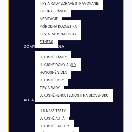
TIPY A RADY ZDRAVÉ STRAVOVANIE
KLUDNÝ SPÁNOK
MEDITÁCIE
PRÍRODNÁ KOZMETIKA
TIPY A RADY NA CVIKY
FITNESS
DOMY & VILY & SÍDLA
LUXUSNÉ ZÁMKY
LUXUSNÉ DOMY A VILY
HONOSNÉ SÍDLA
LUXUSNÉ BYTY
TIPY A RADY
LUXUSNÉ NEHNUTELNOSTI NA SLOVENSKU
AUTÁ & JACHTY & LIETADLÁ
LLS NAŠE TESTY
LUXUSNÉ AUTÁ
LUXUSNÉ JACHTY