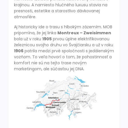
krajinou. A namiesto hlučného luxusu stavia na
presnosti, estetike a starostlivo dávkovanej
atmosfére.
Aj historicky ide o trasu s hlbokým zázemím. MOB
pripomína, že jej linka
Montreux – Zweisimmen
bola už v roku
1905
prvou úplne elektrifikovanou
železnicou svojho druhu vo Švajčiarsku a už v roku
1906
patrila medzi prvé spoločnosti s jedálenským
vozňom. To veľa hovorí o tom, že pohostinnosť a
komfort nie sú na tejto trase novým
marketingom, ale súčasťou jej DNA.