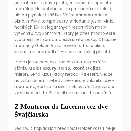
pohostinnosti práve preto, že luxus tu nepôsobí
teatrálne. Nespolieha sa na prehnanú okázalosť,
ale na plynulosť zážitku. Veľké panoramatické
okná, mäkké tempo cesty, striedanie jazier, viníc,
horských lúk a elegantných rezortných miest
vytvárajú typ komfortu, ktorý je dnes možno ešte
vzácnejší než samotná exkluzivita: pokoj. Oficiálne
materiály GoldenPassu hovoria o trase ako o
krajine „na prehliadke“ — a presne tak aj pôsobí.
V tom je GoldenPass Line blízka aj atmosfére
článku
Quiet luxury: ticho, ktoré stojí za
milión
. Je to luxus, ktorý netlačí na efekt. Vie, že
najväčší dojem niekedy nevzniká v salóniku, ale v
momente, keď sa za sklom objaví ďalšie jazero a
vy si uvedomíte, že sa nikam nemusíte ponáhľať.
Z Montreux do Lucernu cez dve
Švajčiarska
Jednou z najväčších predností GoldenPass Line je