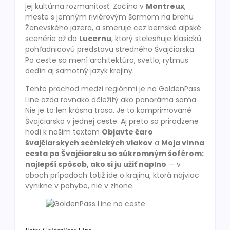
jej kultúrna rozmanitosť. Začína v
Montreux
,
meste s jemným riviérovým šarmom na brehu
Ženevského jazera, a smeruje cez bernské alpské
scenérie až do
Lucernu
, ktorý stelesňuje klasickú
pohľadnicovú predstavu stredného Švajčiarska.
Po ceste sa mení architektúra, svetlo, rytmus
dedín aj samotný jazyk krajiny.
Tento prechod medzi regiónmi je na GoldenPass
Line azda rovnako dôležitý ako panoráma sama.
Nie je to len krásna trasa. Je to komprimované
Švajčiarsko v jednej ceste. Aj preto sa prirodzene
hodí k našim textom
Objavte čaro
švajčiarskych scénických vlakov
a
Moja vínna
cesta po Švajčiarsku so súkromným šoférom:
najlepší spôsob, ako si ju užiť naplno
— v
oboch prípadoch totiž ide o krajinu, ktorá najviac
vynikne v pohybe, nie v zhone.