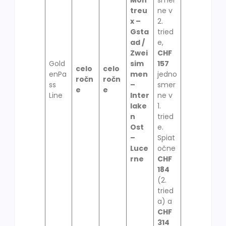
treu
ne v
x –
2.
Gsta
tried
ad /
e,
Zwei
CHF
Gold
sim
157
celo
celo
enPa
men
jedno
ročn
ročn
ss
–
smer
e
e
Line
Inter
ne v
lake
1.
n
tried
Ost
e.
–
Spiat
Luce
očne
rne
CHF
184
(2.
tried
a) a
CHF
314