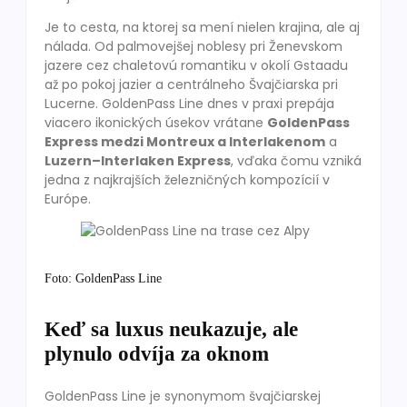
Je to cesta, na ktorej sa mení nielen krajina, ale aj
nálada. Od palmovejšej noblesy pri Ženevskom
jazere cez chaletovú romantiku v okolí Gstaadu
až po pokoj jazier a centrálneho Švajčiarska pri
Lucerne. GoldenPass Line dnes v praxi prepája
viacero ikonických úsekov vrátane
GoldenPass
Express medzi Montreux a Interlakenom
a
Luzern–Interlaken Express
, vďaka čomu vzniká
jedna z najkrajších železničných kompozícií v
Európe.
Foto: GoldenPass Line
Keď sa luxus neukazuje, ale
plynulo odvíja za oknom
GoldenPass Line je synonymom švajčiarskej