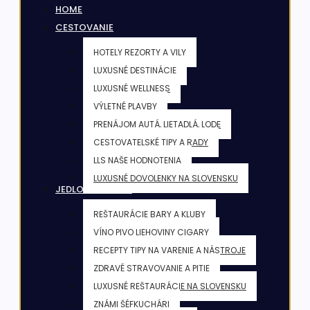
HOME
CESTOVANIE
HOTELY REZORTY A VILY
LUXUSNÉ DESTINÁCIE
LUXUSNÉ WELLNESS
VÝLETNÉ PLAVBY
PRENÁJOM AUTÁ, LIETADLÁ, LODE
CESTOVATELSKÉ TIPY A RADY
LLS NAŠE HODNOTENIA
LUXUSNÉ DOVOLENKY NA SLOVENSKU
JEDLO & NÁPOJE
REŠTAURÁCIE BARY A KLUBY
VÍNO PIVO LIEHOVINY CIGARY
RECEPTY TIPY NA VARENIE A NÁSTROJE
ZDRAVÉ STRAVOVANIE A PITIE
LUXUSNÉ REŠTAURÁCIE NA SLOVENSKU
ZNÁMI ŠÉFKUCHÁRI