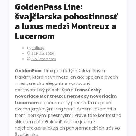
GoldenPass Line:
švajčiarska pohostinnosť
a luxus medzi Montreux a
Lucernom
By
DaliKay
21 Mája, 2026
No Comments
GoldenPass Line
patrí k tým železničným
trasám, ktoré nevnímate len ako spojenie dvoch
miest, ale ako elegantne vystavaný
cestovateľský príbeh. Spája
francúzsky
hovoriace Montreux
s
nemecky hovoriacim
Lucernom
a počas cesty prechádza naprieč
dvoma jazykovými regiónmi, ôsmimi jazerami a
tromi horskými priesmykmi. Práve táto kontrastná
skladba robí z GoldenPass Line jednu z
najcharakteristickejších panoramatických trás vo
Švajčiarsku.