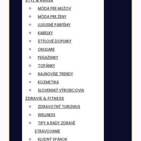
ŠTÝL & KRÁSA
MÓDA PRE MUŽOV
MÓDA PRE ŽENY
LUXUSNÉ PARFÉMY
KABELKY
ŠTÝLOVÉ DOPLNKY
OKULIARE
PEŇAŽENKY
TOPÁNKY
NAJNOVŠIE TRENDY
KOZMETIKA
SLOVENSKÝ VÝROBCOVIA
ZDRAVIE & FITNESS
ZDRAVOTNÝ TURIZMUS
WELLNESS
TIPY A RADY ZDRAVÉ
STRAVOVANIE
KLUDNÝ SPÁNOK