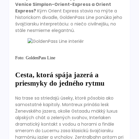
Venice Simplon-Orient-Express a Orient
Express?
Kým Orient Express stavia na mýte a
historickom divadle, GoldenPass Line ponúka jeho
švajčiarsku interpretáciu: o niečo civilnejšiu, no
stále nesmierne elegantnú.
Foto: GoldenPass Line
Cesta, ktorá spája jazerá a
priesmyky do jedného rytmu
Na trase sa striedajú úseky, ktoré pôsobia ako
samostatné kapitoly. Montreux prináša lesk
Ženevského jazera, okolie Gstaadu mäkký luxus
alpských chát a zelených svahov, Interlaken
dramatický kontakt s vodou a horami a finále
smerom do Lucernu zasa klasickú švajčiarsku
harmóniu jazier a vrcholov. Zentralbahn pritom pri