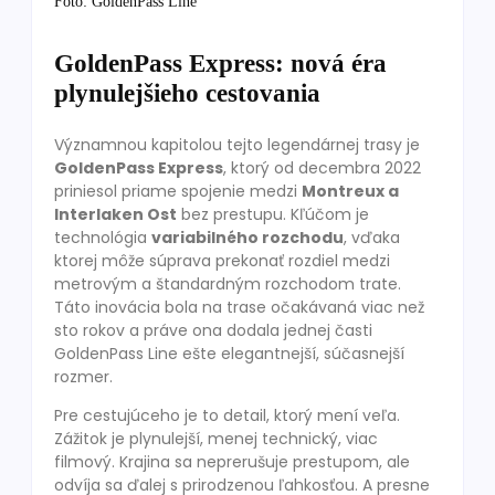
Foto: GoldenPass Line
GoldenPass Express: nová éra
plynulejšieho cestovania
Významnou kapitolou tejto legendárnej trasy je
GoldenPass Express
, ktorý od decembra 2022
priniesol priame spojenie medzi
Montreux a
Interlaken Ost
bez prestupu. Kľúčom je
technológia
variabilného rozchodu
, vďaka
ktorej môže súprava prekonať rozdiel medzi
metrovým a štandardným rozchodom trate.
Táto inovácia bola na trase očakávaná viac než
sto rokov a práve ona dodala jednej časti
GoldenPass Line ešte elegantnejší, súčasnejší
rozmer.
Pre cestujúceho je to detail, ktorý mení veľa.
Zážitok je plynulejší, menej technický, viac
filmový. Krajina sa neprerušuje prestupom, ale
odvíja sa ďalej s prirodzenou ľahkosťou. A presne