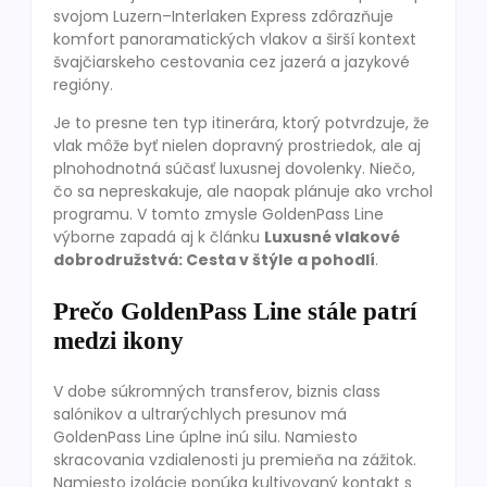
svojom Luzern–Interlaken Express zdôrazňuje
komfort panoramatických vlakov a širší kontext
švajčiarskeho cestovania cez jazerá a jazykové
regióny.
Je to presne ten typ itinerára, ktorý potvrdzuje, že
vlak môže byť nielen dopravný prostriedok, ale aj
plnohodnotná súčasť luxusnej dovolenky. Niečo,
čo sa nepreskakuje, ale naopak plánuje ako vrchol
programu. V tomto zmysle GoldenPass Line
výborne zapadá aj k článku
Luxusné vlakové
dobrodružstvá: Cesta v štýle a pohodlí
.
Prečo GoldenPass Line stále patrí
medzi ikony
V dobe súkromných transferov, biznis class
salónikov a ultrarýchlych presunov má
GoldenPass Line úplne inú silu. Namiesto
skracovania vzdialenosti ju premieňa na zážitok.
Namiesto izolácie ponúka kultivovaný kontakt s