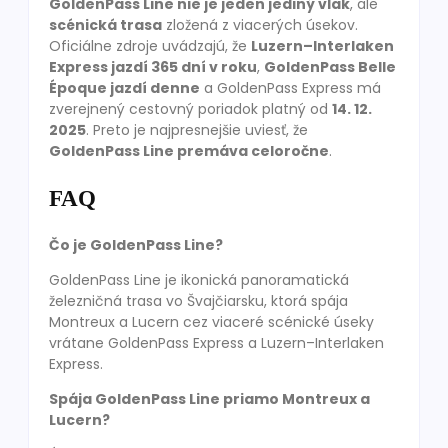
GoldenPass Line nie je jeden jediný vlak
, ale
scénická trasa
zložená z viacerých úsekov.
Oficiálne zdroje uvádzajú, že
Luzern–Interlaken
Express jazdí 365 dní v roku
,
GoldenPass Belle
Époque jazdí denne
a GoldenPass Express má
zverejnený cestovný poriadok platný od
14. 12.
2025
. Preto je najpresnejšie uviesť, že
GoldenPass Line premáva celoročne
.
FAQ
Čo je GoldenPass Line?
GoldenPass Line je ikonická panoramatická
železničná trasa vo Švajčiarsku, ktorá spája
Montreux a Lucern cez viaceré scénické úseky
vrátane GoldenPass Express a Luzern–Interlaken
Express.
Spája GoldenPass Line priamo Montreux a
Lucern?