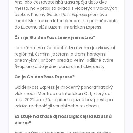
Áno, ako cestovateľská trasa spája tieto dve
mestá, no v praxi sa skladá z viacerých vlakových
úsekov. Priamy GoldenPass Express premáva
medzi Montreux a Interlakenom, na pokračovanie
do Lucernu slúži Luzern–Interlaken Express.
Čím je GoldenPass Line výnimočná?
Je známa tým, že prechádza dvoma jazykovými
regiónmi, ôsmimi jazerami a tromi horskými
priesmykmi, pričom prepája veľmi odlišné tváre
Švajčiarska do jednej panoramatickej cesty.
Čo je GoldenPass Express?
GoldenPass Express je moderný panoramatický
vlak medzi Montreux a Interlaken Ost, ktorý od
roku 2022 umožňuje priamu jazdu bez prestupu
vďaka technológii variabilného rozchodu.
Existuje na trase aj nostalgickejšia luxusná
verzia?