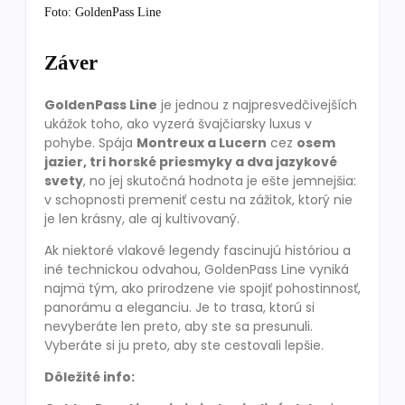
Foto: GoldenPass Line
Záver
GoldenPass Line
je jednou z najpresvedčivejších
ukážok toho, ako vyzerá švajčiarsky luxus v
pohybe. Spája
Montreux a Lucern
cez
osem
jazier, tri horské priesmyky a dva jazykové
svety
, no jej skutočná hodnota je ešte jemnejšia:
v schopnosti premeniť cestu na zážitok, ktorý nie
je len krásny, ale aj kultivovaný.
Ak niektoré vlakové legendy fascinujú históriou a
iné technickou odvahou, GoldenPass Line vyniká
najmä tým, ako prirodzene vie spojiť pohostinnosť,
panorámu a eleganciu. Je to trasa, ktorú si
nevyberáte len preto, aby ste sa presunuli.
Vyberáte si ju preto, aby ste cestovali lepšie.
Dôležité info: