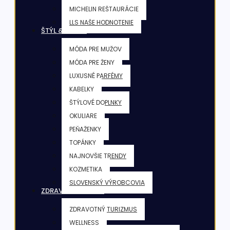
MICHELIN REŠTAURÁCIE
LLS NAŠE HODNOTENIE
ŠTÝL & KRÁSA
MÓDA PRE MUŽOV
MÓDA PRE ŽENY
LUXUSNÉ PARFÉMY
KABELKY
ŠTÝLOVÉ DOPLNKY
OKULIARE
PEŇAŽENKY
TOPÁNKY
NAJNOVŠIE TRENDY
KOZMETIKA
SLOVENSKÝ VÝROBCOVIA
ZDRAVIE & FITNESS
ZDRAVOTNÝ TURIZMUS
WELLNESS