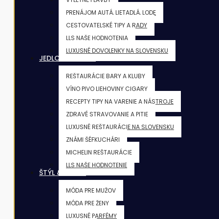
PRENÁJOM AUTÁ, LIETADLÁ, LODE
CESTOVATELSKÉ TIPY A RADY
LLS NAŠE HODNOTENIA
LUXUSNÉ DOVOLENKY NA SLOVENSKU
JEDLO & NÁPOJE
REŠTAURÁCIE BARY A KLUBY
VÍNO PIVO LIEHOVINY CIGARY
RECEPTY TIPY NA VARENIE A NÁSTROJE
ZDRAVÉ STRAVOVANIE A PITIE
LUXUSNÉ REŠTAURÁCIE NA SLOVENSKU
ZNÁMI ŠÉFKUCHÁRI
MICHELIN REŠTAURÁCIE
LLS NAŠE HODNOTENIE
ŠTÝL & KRÁSA
MÓDA PRE MUŽOV
MÓDA PRE ŽENY
LUXUSNÉ PARFÉMY