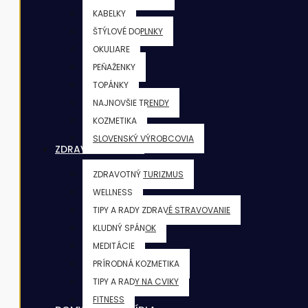
KABELKY
ŠTÝLOVÉ DOPLNKY
OKULIARE
PEŇAŽENKY
TOPÁNKY
NAJNOVŠIE TRENDY
KOZMETIKA
SLOVENSKÝ VÝROBCOVIA
ZDRAVIE & FITNESS
ZDRAVOTNÝ TURIZMUS
WELLNESS
TIPY A RADY ZDRAVÉ STRAVOVANIE
KLUDNÝ SPÁNOK
MEDITÁCIE
PRÍRODNÁ KOZMETIKA
TIPY A RADY NA CVIKY
FITNESS