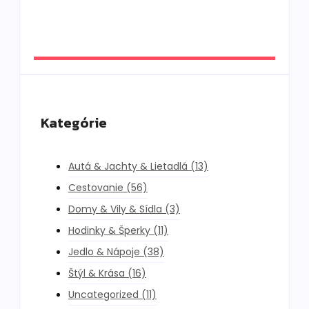
oceáne, ktorý si vás získa aj napriek chybám
By
DaliKay
Kategórie
Autá & Jachty & Lietadlá
(13)
Cestovanie
(56)
Domy & Vily & Sídla
(3)
Hodinky & Šperky
(11)
Jedlo & Nápoje
(38)
Štýl & Krása
(16)
Uncategorized
(11)