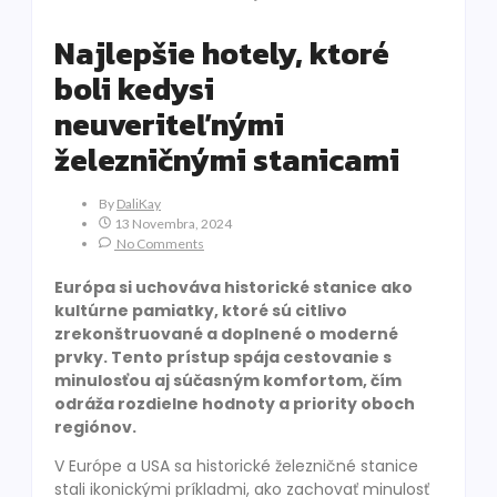
Najlepšie hotely, ktoré
boli kedysi
neuveriteľnými
železničnými stanicami
By
DaliKay
13 Novembra, 2024
No Comments
Európa si uchováva historické stanice ako
kultúrne pamiatky, ktoré sú citlivo
zrekonštruované a doplnené o moderné
prvky. Tento prístup spája cestovanie s
minulosťou aj súčasným komfortom, čím
odráža rozdielne hodnoty a priority oboch
regiónov.
V Európe a USA sa historické železničné stanice
stali ikonickými príkladmi, ako zachovať minulosť