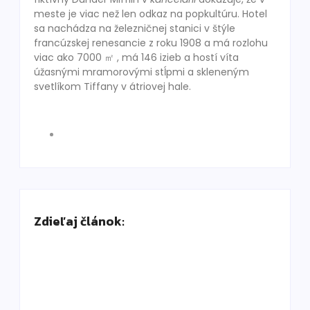
meste je viac než len odkaz na popkultúru. Hotel
sa nachádza na železničnej stanici v štýle
francúzskej renesancie z roku 1908 a má rozlohu
viac ako 7000 ㎡ , má 146 izieb a hostí víta
úžasnými mramorovými stĺpmi a skleneným
svetlíkom Tiffany v átriovej hale.
Zdieľaj článok: