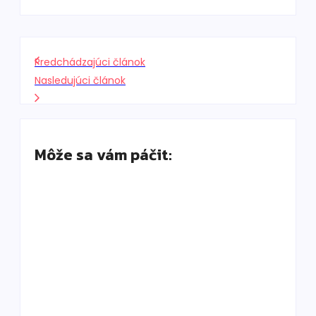
Predchádzajúci článok
Nasledujúci článok
Môže sa vám páčit:
Old money nie je len béžová: Ako vyzerá
skutočný luxus bez loga
By
DaliKay
Solana Beach Mauritius: slow luxury pri