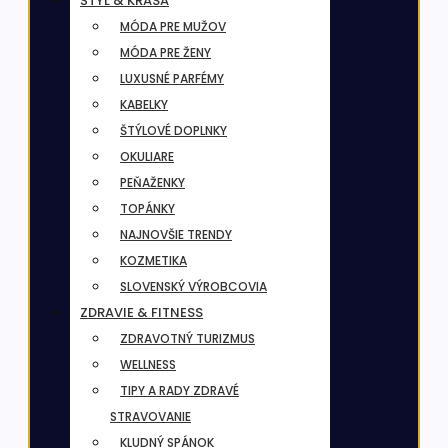
ŠTÝL & KRÁSA
MÓDA PRE MUŽOV
MÓDA PRE ŽENY
LUXUSNÉ PARFÉMY
KABELKY
ŠTÝLOVÉ DOPLNKY
OKULIARE
PEŇAŽENKY
TOPÁNKY
NAJNOVŠIE TRENDY
KOZMETIKA
SLOVENSKÝ VÝROBCOVIA
ZDRAVIE & FITNESS
ZDRAVOTNÝ TURIZMUS
WELLNESS
TIPY A RADY ZDRAVÉ
STRAVOVANIE
KLUDNÝ SPÁNOK