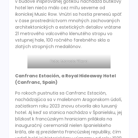
v budove inšpirovanej gotikou nachádza butikový
hotel len niečo málo cez míľu severne od
ikonickej Music Row. Vnútri sa hostia prenesú späť
v čase prostredníctvom mnohých zachovaných
architektonických a estetických detailov vrátane
21 metrového valcového klenutého stropu vo
vstupnej hale, 100 ročného farebného skla a
zlatých stropných medailónov.
Foto: Manolo Yllera
Canfranc Estación, a Royal Hideaway Hotel
(Canfranc, Spain)
Po rokoch pustnutia sa Canfranc Estación,
nachádzajúca sa v malebnom Aragonskom údolí,
začiatkom roku 2023 znovu otvorila ako luxusný
hotel. Aj keď sa stanica nachádza v Španielsku, jej
blízkosť k francúzskym hraniciam prilákala na
inauguračný ceremoniál nielen španielskeho
kráľa, ale aj prezidenta Francúzskej republiky, čím