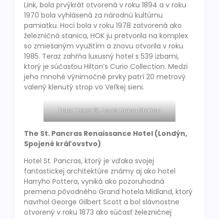
Link, bola prvýkrát otvorená v roku 1894 a v roku
1970 bola vyhlásená za národnú kultúrnu
pamiatku. Hoci bola v roku 1978 zatvorená ako
železničná stanica, HOK ju pretvorila na komplex
so zmiešaným využitím a znovu otvorila v roku
1985. Teraz zahŕňa luxusný hotel s 539 izbami,
ktorý je súčasťou Hilton’s Curio Collection. Medzi
jeho mnohé výnimočné prvky patrí 20 metrový
valený klenutý strop vo Veľkej sieni.
Foto: Hotel St. Louis Union Station
The St. Pancras Renaissance Hotel (Londýn,
Spojené kráľovstvo)
Hotel St. Pancras, ktorý je vďaka svojej
fantastickej architektúre známy aj ako hotel
Harryho Pottera, vyniká ako pozoruhodná
premena pôvodného Grand hotela Midland, ktorý
navrhol George Gilbert Scott a bol slávnostne
otvorený v roku 1873 ako súčasť železničnej