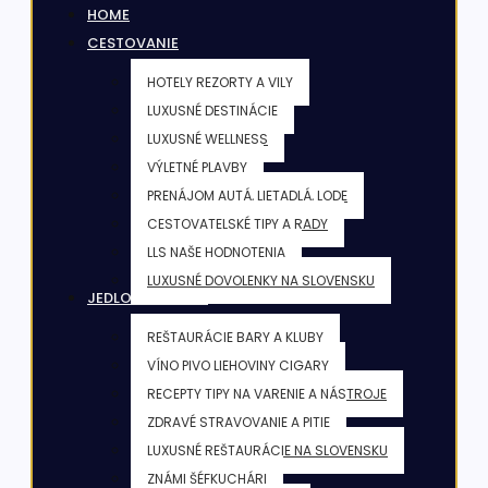
HOME
CESTOVANIE
HOTELY REZORTY A VILY
LUXUSNÉ DESTINÁCIE
LUXUSNÉ WELLNESS
VÝLETNÉ PLAVBY
PRENÁJOM AUTÁ, LIETADLÁ, LODE
CESTOVATELSKÉ TIPY A RADY
LLS NAŠE HODNOTENIA
LUXUSNÉ DOVOLENKY NA SLOVENSKU
JEDLO & NÁPOJE
REŠTAURÁCIE BARY A KLUBY
VÍNO PIVO LIEHOVINY CIGARY
RECEPTY TIPY NA VARENIE A NÁSTROJE
ZDRAVÉ STRAVOVANIE A PITIE
LUXUSNÉ REŠTAURÁCIE NA SLOVENSKU
ZNÁMI ŠÉFKUCHÁRI