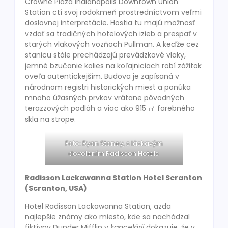
Crowne Plaza Indianapolis Downtown Union
Station ctí svoj rodokmeň prostredníctvom veľmi
doslovnej interpretácie. Hostia tu majú možnosť
vzdať sa tradičných hotelových izieb a prespať v
starých vlakových vozňoch Pullman. A keďže cez
stanicu stále prechádzajú prevádzkové vlaky,
jemné bzučanie kolies na koľajniciach robí zážitok
oveľa autentickejším. Budova je zapísaná v
národnom registri historických miest a ponúka
mnoho úžasných prvkov vrátane pôvodných
terazzových podláh a viac ako 915 ㎡ farebného
skla na strope.
Foto: Ryan Stoney, s láskavým
dovolením Radisson Hotels
Radisson Lackawanna Station Hotel Scranton
(Scranton, USA)
Hotel Radisson Lackawanna Station, azda
najlepšie známy ako miesto, kde sa nachádzal
fiktívny Dunder Mifflin v
kancelárii
dokazuje, že v