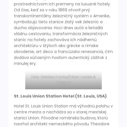
prostredníctvom ich premeny na luxusné hotely.
Od čias, keď sa v roku 1869 otvoril prvý
transkontinentálny železničný systém v Amerike,
symbolizujú tieto stanice zlatý vek železníc a
ducha objavovania. Hoci dnes autá a lietadlá
vládnu cestovaniu, transformácia železničných
staníc na hotely zachováva ich nádhernú
architektúru v štýloch ako grécke a rímske
obrodenie, art deco a francúzska renesancia, čím
dodáva súčasným hosťom autentický zážitok z
minulej éry.
Foto: Debbie Franke/Hilton Hotels &
Resorts
St. Louis Union Station Hotel (St. Louis, USA)
Hotel St. Louis Union Station má výhodnú polohu v
centre mesta a nachádza sa v starej mestskej
stanici Union. Pôvodne románska budova, ktorú
navrhol architekt nemeckého pôvodu Theodore