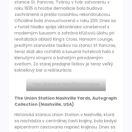
stanice St. Pancras. Tvárou v tvár zatvoreniu v
roku 1935 a hrozbe demolácie bola budova
zachránená a prešla rozsiahlou rekonštrukciou.
Oficiálne bola znovuotvorená v roku 2011. Dnes sa
v hoteli hladko spája viktoriánska vznešenosť s
moderným luxusom a zohráva kľúčovú úlohu pri
revitalizácii oblasti King’s Cross. Hansom Lounge,
predtým stanovište taxíkov na stanici St Pancras,
teraz slúži ako rozľahlá a luxusná hotelová hala s
klenutými stropmi a bohatým prirodzeným
svetlom. Zo starej predajne lístkov je teraz veľký
kokteilový bar a reštaurácia.
Foto: Raymond Boyd/Getty Images
The Union Station Nashville Yards, Autograph
Collection (Nashville, USA)
Historická stanica Union Station v Nashville, ktorá
sa nachádza v centrálnej časti krajiny, bola kedysi
epicentrom cestovania naprieč krajinou. Dnes sa