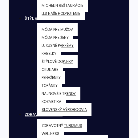
MICHELIN REŠTAURÁCIE
LLS NAŠE HODNOTENIE
ŠTÝL & KRÁSA
MÓDA PRE MUŽOV
MÓDA PRE ŽENY
LUXUSNÉ PARFÉMY
KABELKY
ŠTÝLOVÉ DOPLNKY
OKULIARE
PEŇAŽENKY
TOPÁNKY
NAJNOVŠIE TRENDY
KOZMETIKA
SLOVENSKÝ VÝROBCOVIA
ZDRAVIE & FITNESS
ZDRAVOTNÝ TURIZMUS
WELLNESS