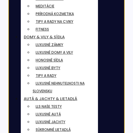
MEDITÁCIE
PRÍRODNÁ KOZMETIKA
TIPY A RADY NA CVIKY
FITNESS
DOMY & VILY & SÍDLA
LUXUSNÉ ZÁMKY
LUXUSNÉ DOMY A VILY
HONOSNÉ SÍDLA
LUXUSNÉ BYTY
TIPY A RADY
LUXUSNÉ NEHNUTELNOSTI NA
SLOVENSKU
AUTÁ & JACHTY & LIETADLÁ
LLS NAŠE TESTY
LUXUSNÉ AUTÁ
LUXUSNÉ JACHTY
SÚKROMNÉ LIETADLÁ