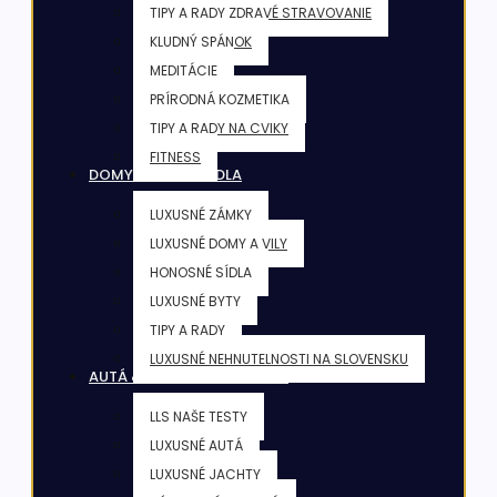
TIPY A RADY ZDRAVÉ STRAVOVANIE
KLUDNÝ SPÁNOK
MEDITÁCIE
PRÍRODNÁ KOZMETIKA
TIPY A RADY NA CVIKY
FITNESS
DOMY & VILY & SÍDLA
LUXUSNÉ ZÁMKY
LUXUSNÉ DOMY A VILY
HONOSNÉ SÍDLA
LUXUSNÉ BYTY
TIPY A RADY
LUXUSNÉ NEHNUTELNOSTI NA SLOVENSKU
AUTÁ & JACHTY & LIETADLÁ
LLS NAŠE TESTY
LUXUSNÉ AUTÁ
LUXUSNÉ JACHTY