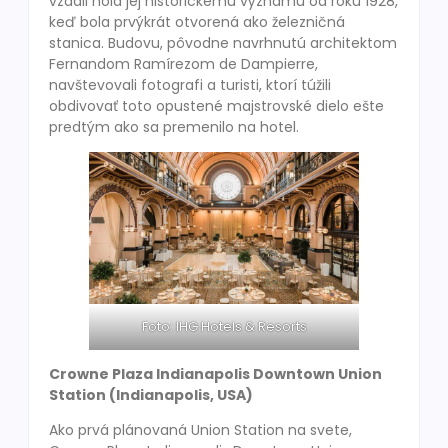
vzdali hold jej historickému významu od roku 1928,
keď bola prvýkrát otvorená ako železničná
stanica. Budovu, pôvodne navrhnutú architektom
Fernandom Ramírezom de Dampierre,
navštevovali fotografi a turisti, ktorí túžili
obdivovať toto opustené majstrovské dielo ešte
predtým ako sa premenilo na hotel.
Foto: IHG Hotels & Resorts
Crowne Plaza Indianapolis Downtown Union
Station (Indianapolis, USA)
Ako prvá plánovaná Union Station na svete,