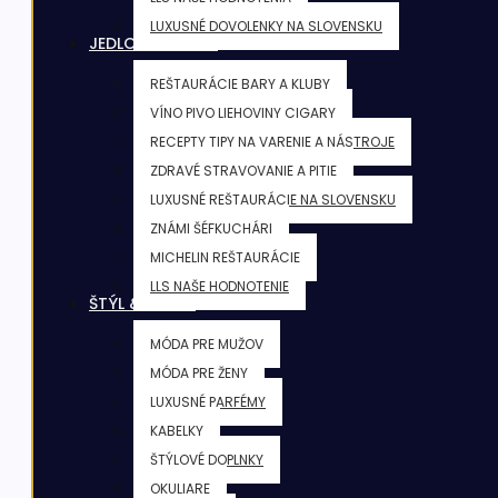
LUXUSNÉ DOVOLENKY NA SLOVENSKU
JEDLO & NÁPOJE
REŠTAURÁCIE BARY A KLUBY
VÍNO PIVO LIEHOVINY CIGARY
RECEPTY TIPY NA VARENIE A NÁSTROJE
ZDRAVÉ STRAVOVANIE A PITIE
LUXUSNÉ REŠTAURÁCIE NA SLOVENSKU
ZNÁMI ŠÉFKUCHÁRI
MICHELIN REŠTAURÁCIE
LLS NAŠE HODNOTENIE
ŠTÝL & KRÁSA
MÓDA PRE MUŽOV
MÓDA PRE ŽENY
LUXUSNÉ PARFÉMY
KABELKY
ŠTÝLOVÉ DOPLNKY
OKULIARE