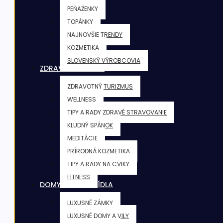
PEŇAŽENKY
TOPÁNKY
NAJNOVŠIE TRENDY
KOZMETIKA
SLOVENSKÝ VÝROBCOVIA
ZDRAVIE & FITNESS
ZDRAVOTNÝ TURIZMUS
WELLNESS
TIPY A RADY ZDRAVÉ STRAVOVANIE
KLUDNÝ SPÁNOK
MEDITÁCIE
PRÍRODNÁ KOZMETIKA
TIPY A RADY NA CVIKY
FITNESS
DOMY & VILY & SÍDLA
LUXUSNÉ ZÁMKY
LUXUSNÉ DOMY A VILY