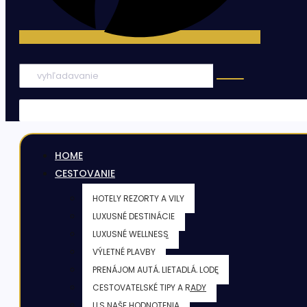
HOME
CESTOVANIE
HOTELY REZORTY A VILY
LUXUSNÉ DESTINÁCIE
LUXUSNÉ WELLNESS
VÝLETNÉ PLAVBY
PRENÁJOM AUTÁ, LIETADLÁ, LODE
CESTOVATELSKÉ TIPY A RADY
LLS NAŠE HODNOTENIA