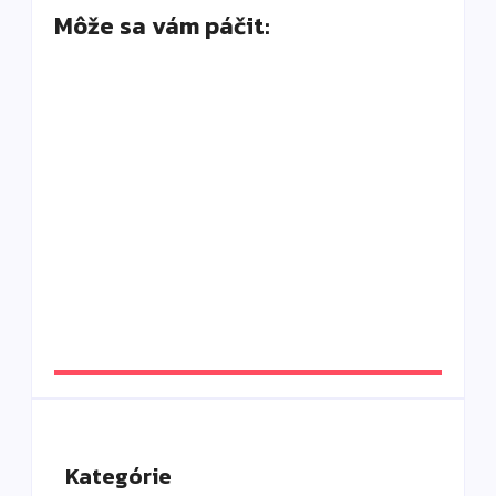
Môže sa vám páčit:
Old money nie je len béžová: Ako vyzerá
skutočný luxus bez loga
By
DaliKay
Solana Beach Mauritius: slow luxury pri
oceáne, ktorý si vás získa aj napriek chybám
By
DaliKay
Kategórie