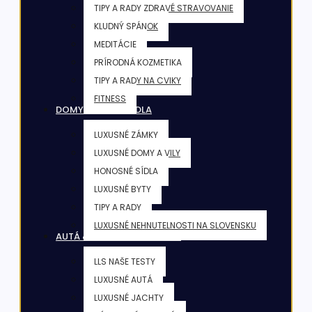
TIPY A RADY ZDRAVÉ STRAVOVANIE
KLUDNÝ SPÁNOK
MEDITÁCIE
PRÍRODNÁ KOZMETIKA
TIPY A RADY NA CVIKY
FITNESS
DOMY & VILY & SÍDLA
LUXUSNÉ ZÁMKY
LUXUSNÉ DOMY A VILY
HONOSNÉ SÍDLA
LUXUSNÉ BYTY
TIPY A RADY
LUXUSNÉ NEHNUTELNOSTI NA SLOVENSKU
AUTÁ & JACHTY & LIETADLÁ
LLS NAŠE TESTY
LUXUSNÉ AUTÁ
LUXUSNÉ JACHTY