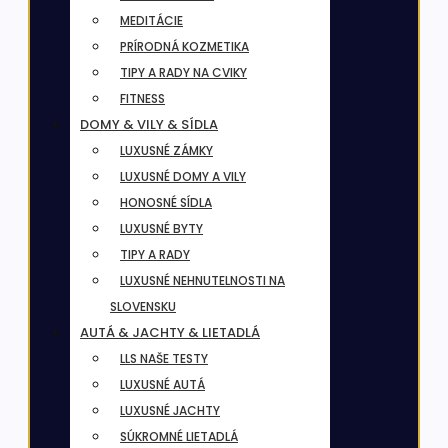
MEDITÁCIE
PRÍRODNÁ KOZMETIKA
TIPY A RADY NA CVIKY
FITNESS
DOMY & VILY & SÍDLA
LUXUSNÉ ZÁMKY
LUXUSNÉ DOMY A VILY
HONOSNÉ SÍDLA
LUXUSNÉ BYTY
TIPY A RADY
LUXUSNÉ NEHNUTELNOSTI NA
SLOVENSKU
AUTÁ & JACHTY & LIETADLÁ
LLS NAŠE TESTY
LUXUSNÉ AUTÁ
LUXUSNÉ JACHTY
SÚKROMNÉ LIETADLÁ