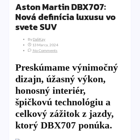
Aston Martin DBX707:
Nová definícia luxusu vo
svete SUV
By
DaliKay
13 Marca, 2024
No Comments
Preskúmame výnimočný
dizajn, úžasný výkon,
honosný interiér,
špičkovú technológiu a
celkový zážitok z jazdy,
ktorý DBX707 ponúka.