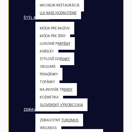
MICHELIN REŠTAURÁCIE
LLS NAŠE HODNOTENIE
ŠTÝL & KRÁSA
MÓDA PRE MUŽOV
MÓDA PRE ŽENY
LUXUSNÉ PARFÉMY
KABELKY
ŠTÝLOVÉ DOPLNKY
OKULIARE
PEŇAŽENKY
TOPÁNKY
NAJNOVŠIE TRENDY
KOZMETIKA
SLOVENSKÝ VÝROBCOVIA
ZDRAVIE & FITNESS
ZDRAVOTNÝ TURIZMUS
WELLNESS