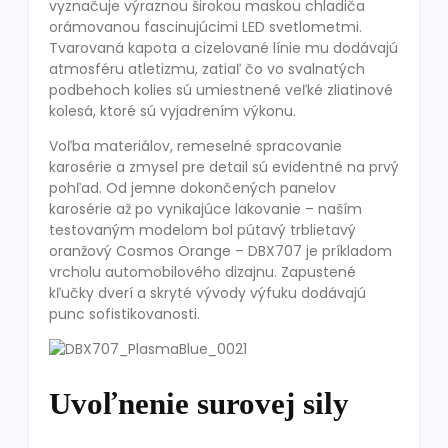
vyznačuje výraznou širokou maskou chladiča
orámovanou fascinujúcimi LED svetlometmi.
Tvarovaná kapota a cizelované línie mu dodávajú
atmosféru atletizmu, zatiaľ čo vo svalnatých
podbehoch kolies sú umiestnené veľké zliatinové
kolesá, ktoré sú vyjadrením výkonu.
Voľba materiálov, remeselné spracovanie
karosérie a zmysel pre detail sú evidentné na prvý
pohľad. Od jemne dokončených panelov
karosérie až po vynikajúce lakovanie – naším
testovaným modelom bol pútavý trblietavý
oranžový Cosmos Orange – DBX707 je príkladom
vrcholu automobilového dizajnu. Zapustené
kľučky dverí a skryté vývody výfuku dodávajú
punc sofistikovanosti.
Uvoľnenie surovej sily