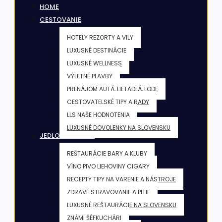
HOME
CESTOVANIE
HOTELY REZORTY A VILY
LUXUSNÉ DESTINÁCIE
LUXUSNÉ WELLNESS
VÝLETNÉ PLAVBY
PRENÁJOM AUTÁ, LIETADLÁ, LODE
CESTOVATELSKÉ TIPY A RADY
LLS NAŠE HODNOTENIA
LUXUSNÉ DOVOLENKY NA SLOVENSKU
JEDLO & NÁPOJE
REŠTAURÁCIE BARY A KLUBY
VÍNO PIVO LIEHOVINY CIGARY
RECEPTY TIPY NA VARENIE A NÁSTROJE
ZDRAVÉ STRAVOVANIE A PITIE
LUXUSNÉ REŠTAURÁCIE NA SLOVENSKU
ZNÁMI ŠÉFKUCHÁRI