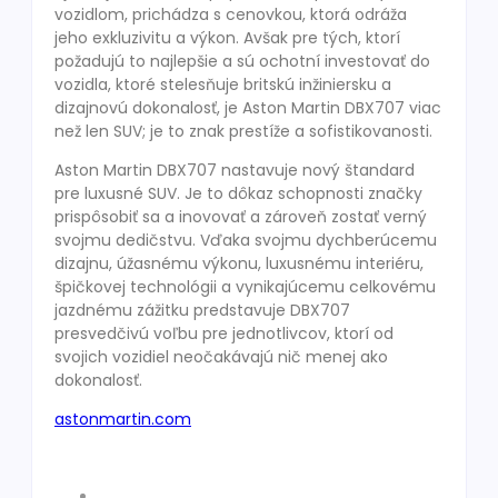
vozidlom, prichádza s cenovkou, ktorá odráža
jeho exkluzivitu a výkon. Avšak pre tých, ktorí
požadujú to najlepšie a sú ochotní investovať do
vozidla, ktoré stelesňuje britskú inžiniersku a
dizajnovú dokonalosť, je Aston Martin DBX707 viac
než len SUV; je to znak prestíže a sofistikovanosti.
Aston Martin DBX707 nastavuje nový štandard
pre luxusné SUV. Je to dôkaz schopnosti značky
prispôsobiť sa a inovovať a zároveň zostať verný
svojmu dedičstvu. Vďaka svojmu dychberúcemu
dizajnu, úžasnému výkonu, luxusnému interiéru,
špičkovej technológii a vynikajúcemu celkovému
jazdnému zážitku predstavuje DBX707
presvedčivú voľbu pre jednotlivcov, ktorí od
svojich vozidiel neočakávajú nič menej ako
dokonalosť.
astonmartin.com