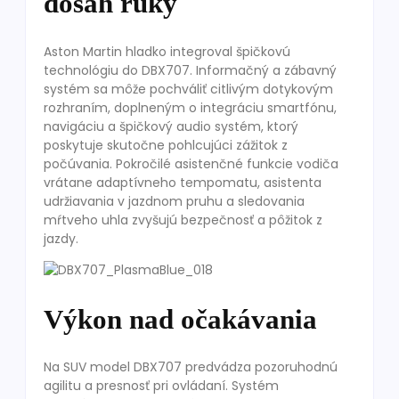
dosah ruky
Aston Martin hladko integroval špičkovú
technológiu do DBX707. Informačný a zábavný
systém sa môže pochváliť citlivým dotykovým
rozhraním, doplneným o integráciu smartfónu,
navigáciu a špičkový audio systém, ktorý
poskytuje skutočne pohlcujúci zážitok z
počúvania. Pokročilé asistenčné funkcie vodiča
vrátane adaptívneho tempomatu, asistenta
udržiavania v jazdnom pruhu a sledovania
mŕtveho uhla zvyšujú bezpečnosť a pôžitok z
jazdy.
Výkon nad očakávania
Na SUV model DBX707 predvádza pozoruhodnú
agilitu a presnosť pri ovládaní. Systém