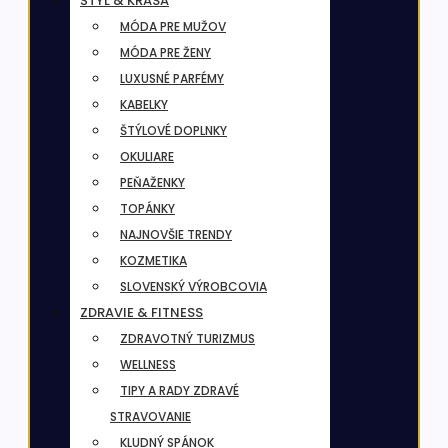
ŠTÝL & KRÁSA
MÓDA PRE MUŽOV
MÓDA PRE ŽENY
LUXUSNÉ PARFÉMY
KABELKY
ŠTÝLOVÉ DOPLNKY
OKULIARE
PEŇAŽENKY
TOPÁNKY
NAJNOVŠIE TRENDY
KOZMETIKA
SLOVENSKÝ VÝROBCOVIA
ZDRAVIE & FITNESS
ZDRAVOTNÝ TURIZMUS
WELLNESS
TIPY A RADY ZDRAVÉ
STRAVOVANIE
KLUDNÝ SPÁNOK