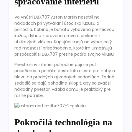
spracovanie interiéru
Vo vnútri DBX707 Aston Martin nešetril na
nákladoch pri vytváraní útočiska luxusu a
pohodlia. Kabína je bohato vybavená prémiovou
kožou, dyhou z pravého dreva a prvkami z
uhlíkových vlákien. Kupujúci majú na výber celý
rad možností prispôsobenia, ktoré im umožňujú
prispôsobiť si DBX707 presne podľa svojho vkusu.
Priestranný interiér pohodlne pojme päť
pasažierov a ponúka dostatok miesta pre nohy a
hlavu na predných aj zadných sedadlách. Zadné
sedadlá sa dajú pohodlne sklopiť, aby sa zväčšil
nákladný priestor, vďaka čomu je praktický pre
rôzne potreby.
Pokročilá technológia na