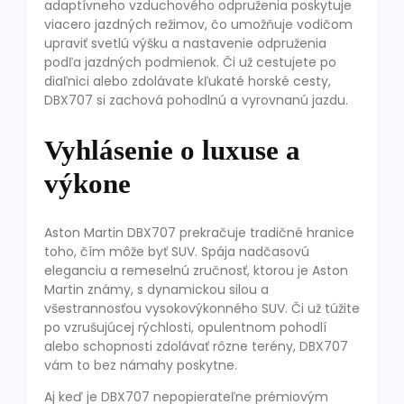
adaptívneho vzduchového odpruženia poskytuje
viacero jazdných režimov, čo umožňuje vodičom
upraviť svetlú výšku a nastavenie odpruženia
podľa jazdných podmienok. Či už cestujete po
diaľnici alebo zdolávate kľukaté horské cesty,
DBX707 si zachová pohodlnú a vyrovnanú jazdu.
Vyhlásenie o luxuse a
výkone
Aston Martin DBX707 prekračuje tradičné hranice
toho, čím môže byť SUV. Spája nadčasovú
eleganciu a remeselnú zručnosť, ktorou je Aston
Martin známy, s dynamickou silou a
všestrannosťou vysokovýkonného SUV. Či už túžite
po vzrušujúcej rýchlosti, opulentnom pohodlí
alebo schopnosti zdolávať rôzne terény, DBX707
vám to bez námahy poskytne.
Aj keď je DBX707 nepopierateľne prémiovým