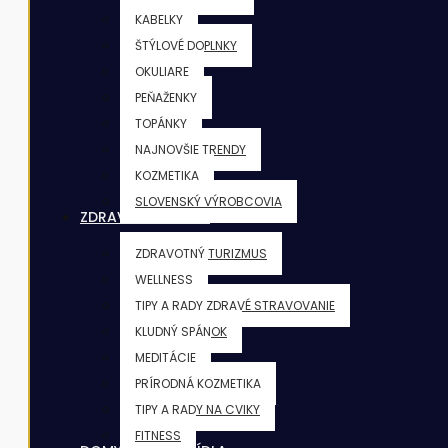
KABELKY
ŠTÝLOVÉ DOPLNKY
OKULIARE
PEŇAŽENKY
TOPÁNKY
NAJNOVŠIE TRENDY
KOZMETIKA
SLOVENSKÝ VÝROBCOVIA
ZDRAVIE & FITNESS
ZDRAVOTNÝ TURIZMUS
WELLNESS
TIPY A RADY ZDRAVÉ STRAVOVANIE
KLUDNÝ SPÁNOK
MEDITÁCIE
PRÍRODNÁ KOZMETIKA
TIPY A RADY NA CVIKY
FITNESS