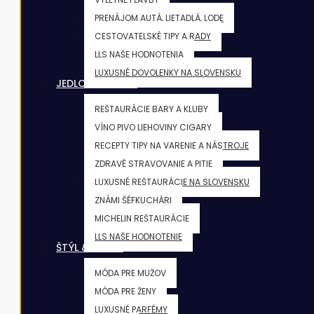
PRENÁJOM AUTÁ, LIETADLÁ, LODE
CESTOVATELSKÉ TIPY A RADY
LLS NAŠE HODNOTENIA
LUXUSNÉ DOVOLENKY NA SLOVENSKU
JEDLO & NÁPOJE
REŠTAURÁCIE BARY A KLUBY
VÍNO PIVO LIEHOVINY CIGARY
RECEPTY TIPY NA VARENIE A NÁSTROJE
ZDRAVÉ STRAVOVANIE A PITIE
LUXUSNÉ REŠTAURÁCIE NA SLOVENSKU
ZNÁMI ŠÉFKUCHÁRI
MICHELIN REŠTAURÁCIE
LLS NAŠE HODNOTENIE
ŠTÝL & KRÁSA
MÓDA PRE MUŽOV
MÓDA PRE ŽENY
LUXUSNÉ PARFÉMY