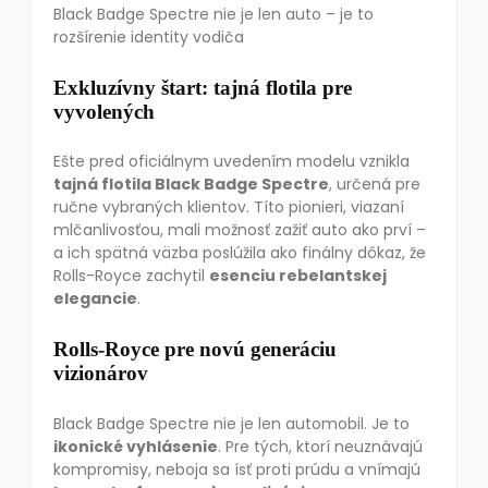
Black Badge Spectre nie je len auto – je to
rozšírenie identity vodiča
Exkluzívny štart: tajná flotila pre
vyvolených
Ešte pred oficiálnym uvedením modelu vznikla
tajná flotila Black Badge Spectre
, určená pre
ručne vybraných klientov. Títo pionieri, viazaní
mlčanlivosťou, mali možnosť zažiť auto ako prví –
a ich spätná väzba poslúžila ako finálny dôkaz, že
Rolls-Royce zachytil
esenciu rebelantskej
elegancie
.
Rolls-Royce pre novú generáciu
vizionárov
Black Badge Spectre nie je len automobil. Je to
ikonické vyhlásenie
. Pre tých, ktorí neuznávajú
kompromisy, neboja sa ísť proti prúdu a vnímajú