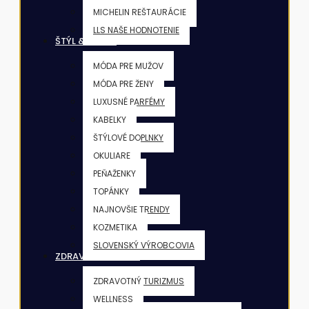
MICHELIN REŠTAURÁCIE
LLS NAŠE HODNOTENIE
ŠTÝL & KRÁSA
MÓDA PRE MUŽOV
MÓDA PRE ŽENY
LUXUSNÉ PARFÉMY
KABELKY
ŠTÝLOVÉ DOPLNKY
OKULIARE
PEŇAŽENKY
TOPÁNKY
NAJNOVŠIE TRENDY
KOZMETIKA
SLOVENSKÝ VÝROBCOVIA
ZDRAVIE & FITNESS
ZDRAVOTNÝ TURIZMUS
WELLNESS