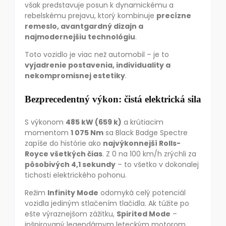
však predstavuje posun k dynamickému a
rebelskému prejavu, ktorý kombinuje
precízne
remeslo, avantgardný dizajn a
najmodernejšiu technológiu
.
Toto vozidlo je viac než automobil – je to
vyjadrenie postavenia, individuality a
nekompromisnej estetiky
.
Bezprecedentný výkon: čistá elektrická sila
S výkonom
485 kW (659 k)
a krútiacim
momentom
1 075 Nm
sa Black Badge Spectre
zapíše do histórie ako
najvýkonnejší Rolls-
Royce všetkých čias
. Z 0 na 100 km/h zrýchli za
pôsobivých 4,1 sekundy
– to všetko v dokonalej
tichosti elektrického pohonu.
Režim
Infinity Mode
odomyká celý potenciál
vozidla jediným stlačením tlačidla. Ak túžite po
ešte výraznejšom zážitku,
Spirited Mode
–
inšpirovaný legendárnym leteckým motorom