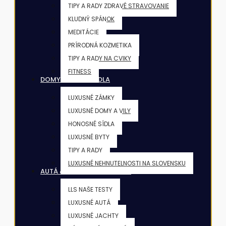
TIPY A RADY ZDRAVÉ STRAVOVANIE
KLUDNÝ SPÁNOK
MEDITÁCIE
PRÍRODNÁ KOZMETIKA
TIPY A RADY NA CVIKY
FITNESS
DOMY & VILY & SÍDLA
LUXUSNÉ ZÁMKY
LUXUSNÉ DOMY A VILY
HONOSNÉ SÍDLA
LUXUSNÉ BYTY
TIPY A RADY
LUXUSNÉ NEHNUTELNOSTI NA SLOVENSKU
AUTÁ & JACHTY & LIETADLÁ
LLS NAŠE TESTY
LUXUSNÉ AUTÁ
LUXUSNÉ JACHTY