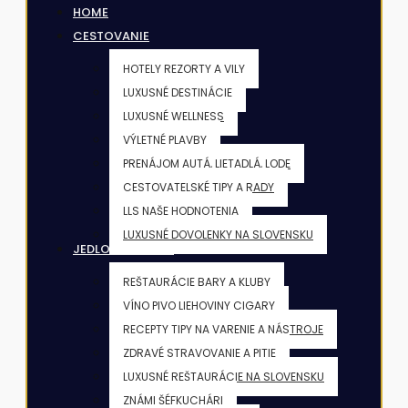
HOME
CESTOVANIE
HOTELY REZORTY A VILY
LUXUSNÉ DESTINÁCIE
LUXUSNÉ WELLNESS
VÝLETNÉ PLAVBY
PRENÁJOM AUTÁ, LIETADLÁ, LODE
CESTOVATELSKÉ TIPY A RADY
LLS NAŠE HODNOTENIA
LUXUSNÉ DOVOLENKY NA SLOVENSKU
JEDLO & NÁPOJE
REŠTAURÁCIE BARY A KLUBY
VÍNO PIVO LIEHOVINY CIGARY
RECEPTY TIPY NA VARENIE A NÁSTROJE
ZDRAVÉ STRAVOVANIE A PITIE
LUXUSNÉ REŠTAURÁCIE NA SLOVENSKU
ZNÁMI ŠÉFKUCHÁRI