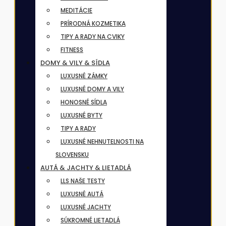
MEDITÁCIE
PRÍRODNÁ KOZMETIKA
TIPY A RADY NA CVIKY
FITNESS
DOMY & VILY & SÍDLA
LUXUSNÉ ZÁMKY
LUXUSNÉ DOMY A VILY
HONOSNÉ SÍDLA
LUXUSNÉ BYTY
TIPY A RADY
LUXUSNÉ NEHNUTELNOSTI NA
SLOVENSKU
AUTÁ & JACHTY & LIETADLÁ
LLS NAŠE TESTY
LUXUSNÉ AUTÁ
LUXUSNÉ JACHTY
SÚKROMNÉ LIETADLÁ