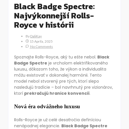
Black Badge Spectre:
Najvýkonnejší Rolls-
Royce v histórii
By
DaliKay
15 Apríla, 2025
No Comments
Spoznajte Rolls-Royce, aký tu ešte nebol.
Black
Badge Spectre
je vrcholom elektrifikovaného
luxusu, dôkazom toho, že výkon a individualita
môžu existovať v dokonalej harmónii. Tento
model nebol stvorený pre tých, ktorí slepo
nasledujú tradície – bol navrhnutý pre vizionárov,
ktorí
prekračujú hranice konvencií
.
Nová éra odvážneho luxusu
Rolls-Royce je už celé desaťročia definíciou
nenápadnej elegancie.
Black Badge Spectre