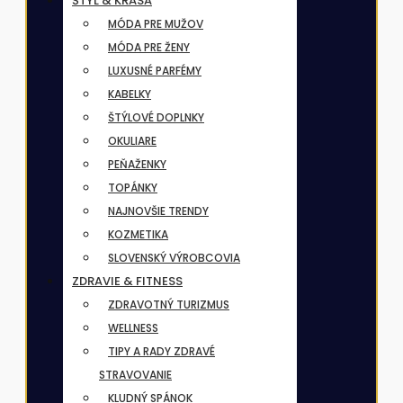
ŠTÝL & KRÁSA
MÓDA PRE MUŽOV
MÓDA PRE ŽENY
LUXUSNÉ PARFÉMY
KABELKY
ŠTÝLOVÉ DOPLNKY
OKULIARE
PEŇAŽENKY
TOPÁNKY
NAJNOVŠIE TRENDY
KOZMETIKA
SLOVENSKÝ VÝROBCOVIA
ZDRAVIE & FITNESS
ZDRAVOTNÝ TURIZMUS
WELLNESS
TIPY A RADY ZDRAVÉ
STRAVOVANIE
KLUDNÝ SPÁNOK