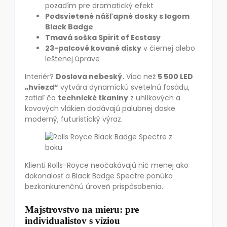
pozadím pre dramatický efekt
Podsvietené nášľapné dosky s logom
Black Badge
Tmavá soška Spirit of Ecstasy
23-palcové kované disky
v čiernej alebo
leštenej úprave
Interiér?
Doslova nebeský.
Viac než
5 500 LED
„hviezd“
vytvára dynamickú svetelnú fasádu,
zatiaľ čo
technické tkaniny
z uhlíkových a
kovových vlákien dodávajú palubnej doske
moderný, futuristický výraz.
Klienti Rolls-Royce neočakávajú nič menej ako
dokonalosť a Black Badge Spectre ponúka
bezkonkurenčnú úroveň prispôsobenia.
Majstrovstvo na mieru: pre
individualistov s víziou