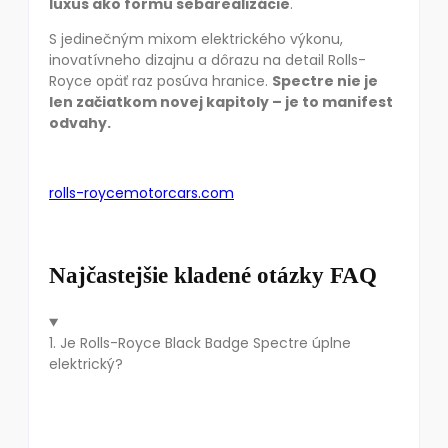
luxus ako formu sebarealizácie
.
S jedinečným mixom elektrického výkonu,
inovatívneho dizajnu a dôrazu na detail Rolls-
Royce opäť raz posúva hranice.
Spectre nie je
len začiatkom novej kapitoly – je to manifest
odvahy.
rolls-roycemotorcars.com
Najčastejšie kladené otázky FAQ
1. Je Rolls-Royce Black Badge Spectre úplne
elektrický?