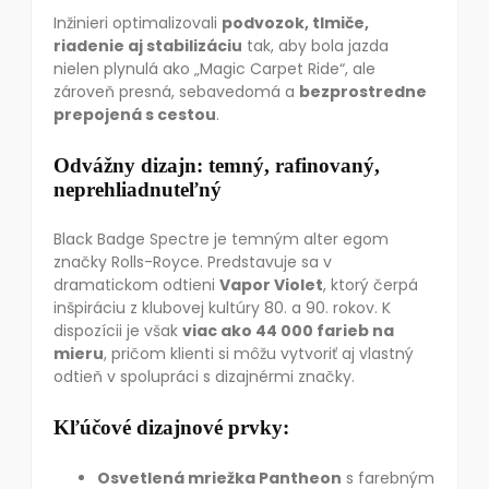
Inžinieri optimalizovali
podvozok, tlmiče,
riadenie aj stabilizáciu
tak, aby bola jazda
nielen plynulá ako „Magic Carpet Ride“, ale
zároveň presná, sebavedomá a
bezprostredne
prepojená s cestou
.
Odvážny dizajn: temný, rafinovaný,
neprehliadnuteľný
Black Badge Spectre je temným alter egom
značky Rolls-Royce. Predstavuje sa v
dramatickom odtieni
Vapor Violet
, ktorý čerpá
inšpiráciu z klubovej kultúry 80. a 90. rokov. K
dispozícii je však
viac ako 44 000 farieb na
mieru
, pričom klienti si môžu vytvoriť aj vlastný
odtieň v spolupráci s dizajnérmi značky.
Kľúčové dizajnové prvky:
Osvetlená mriežka Pantheon
s farebným